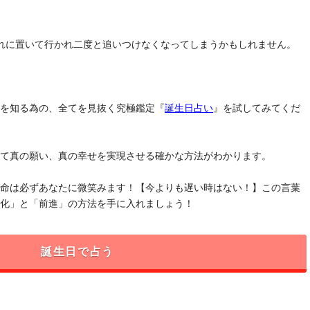
れに置いて行かれ二度と追いつけなくなってしまうかもしれません。
」を知る為の、全てを見抜く究極鑑定『
誕生日占い
』を試してみてくだ
けて真の願い、真の幸せを実現させる確かな方法がわかります。
運命は必ずあなたに微笑みます！【今よりも遅い時はない！】この言葉
変化」と「前進」の方法を手に入れましょう！
誕生日で占う