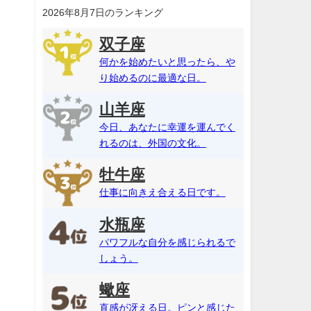
2026年8月7日のランキング
双子座
何かを始めたいと思ったら、や
り始めるのに最適な日。
山羊座
今日、あなたに幸運を運んでく
れるのは、外国の文化。
牡牛座
仕事に向きえ合える日です。
水瓶座
パワフルな自分を感じられるで
しょう。
蠍座
直感が冴える日。ピンと感じた