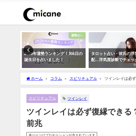
干支占い
運勢占い
8年）【十
2026年運勢ランキング！366日の
タロット占い・彼氏の浮
）の運
誕生日を占いました！
配…浮気度診断でチェッ
紹介】
ホーム
コラム
スピリチュアル
ツインレイは必ず
スピリチュアル
ツインレイ
ツインレイは必ず復縁できる
前兆
本ページはプロモーションが含まれています