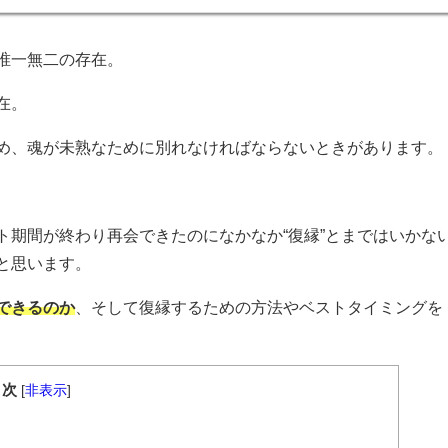
唯一無二の存在。
在。
め、魂が未熟なために別れなければならないときがあります。
ト期間が終わり再会できたのになかなか“復縁”とまではいかな
と思います。
できるのか
、そして復縁するための方法やベストタイミングを
目次
[
非表示
]