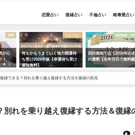
恋愛占い
復縁占い
不倫占い
略奪愛占い
恋愛
おまじない
四柱推命・日
気が心
何もかもうまくいく強力開運待
四柱推命で占う2026年の
ク！
ち受け2026年版【幸運待ち受け
の運勢【生年月日で無料
最強無料】
復縁できる？別れを乗り越え復縁する方法＆復縁の前兆
？別れを乗り越え復縁する方法＆復縁