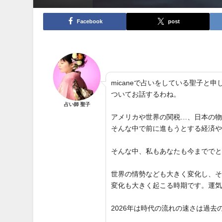
Facebook
post
micaneで占いをしている聖子
ついてお話するわね。
占い師 聖子
アメリカや世界の関税…、日本の
そんな中で前に進もうとする経済
そんな中、私もあなたも今までで
世界の情勢なども大きく変化し、
変化も大きく起こる時期です。運
2026年は時代の流れの速さは過