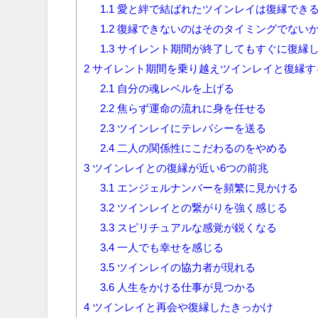
1.1
愛と絆で結ばれたツインレイは復縁でき
1.2
復縁できないのはそのタイミングでない
1.3
サイレント期間が終了してもすぐに復縁
2
サイレント期間を乗り越えツインレイと復縁す
2.1
自分の魂レベルを上げる
2.2
焦らず運命の流れに身を任せる
2.3
ツインレイにテレパシーを送る
2.4
二人の関係性にこだわるのをやめる
3
ツインレイとの復縁が近い6つの前兆
3.1
エンジェルナンバーを頻繁に見かける
3.2
ツインレイとの繋がりを強く感じる
3.3
スピリチュアルな感覚が鋭くなる
3.4
一人でも幸せを感じる
3.5
ツインレイの協力者が現れる
3.6
人生をかける仕事が見つかる
4
ツインレイと再会や復縁したきっかけ