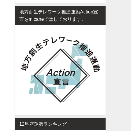
地方創生テレワーク推進運動Action宣
言をmicaneではしております。
12星座運勢ランキング