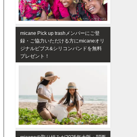
micane Pick up trashメンバーにご登
録・ご協力いただける方にmicaneオリ
ジナルビブス&シリコンバンドを無料
プレゼント！
micaneの取り組みが2025年大阪・関西