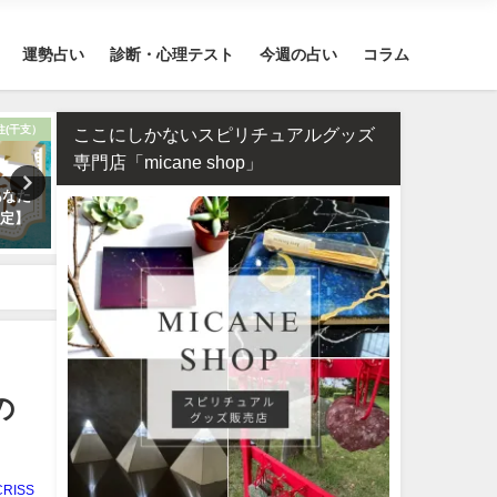
運勢占い
診断・心理テスト
今週の占い
コラム
柱(干支）
12星座
ここにしかないスピリチュアルグッズ
専門店「micane shop」
あなた
【2026年】12星座別の運勢まと
タロット占い・恋人はいつ
鑑定】
め
る？彼氏はいつできるのか
します！
の
CRISS