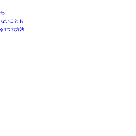
る
から
しないことも
る4つの方法