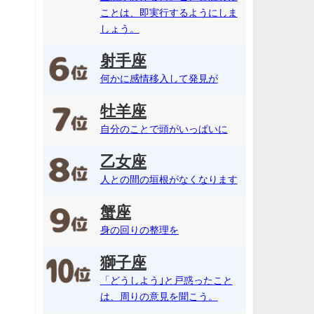
ことは、即実行するようにしま
しょう。
射手座
何かに感情移入して発見が
牡羊座
自分のことで頭がいっぱいに
乙女座
人との間の垣根がなくなります
蟹座
身の回りの整理を
獅子座
「どうしよう｣と戸惑ったこと
は、周りの意見を聞こう。