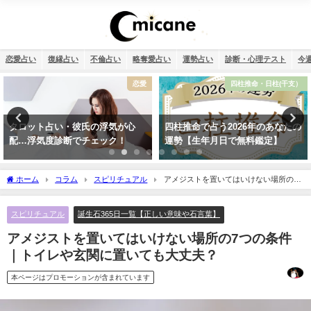
恋愛占い
復縁占い
不倫占い
略奪愛占い
運勢占い
診断・心理テスト
今
四柱推命・日柱(干支）
12星座
四柱推命で占う2026年のあなたの
【2026年】12星座別の運勢まとめ
運勢【生年月日で無料鑑定】
ホーム
コラム
スピリチュアル
アメジストを置いてはいけない場所の7
つの条件｜トイレや玄関に置いても大丈夫？
スピリチュアル
誕生石365日一覧【正しい意味や石言葉】
アメジストを置いてはいけない場所の7つの条件
｜トイレや玄関に置いても大丈夫？
本ページはプロモーションが含まれています