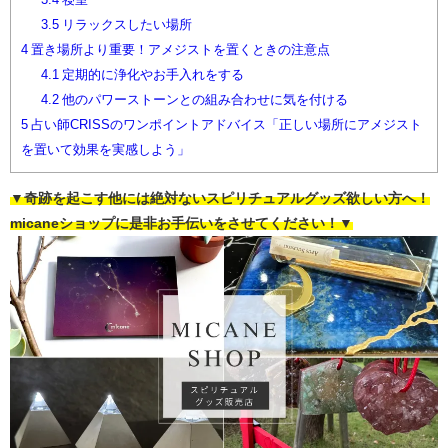
3.5
リラックスしたい場所
4
置き場所より重要！アメジストを置くときの注意点
4.1
定期的に浄化やお手入れをする
4.2
他のパワーストーンとの組み合わせに気を付ける
5
占い師CRISSのワンポイントアドバイス「正しい場所にアメジスト
を置いて効果を実感しよう」
▼奇跡を起こす他には絶対ないスピリチュアルグッズ欲しい方へ！
micaneショップに是非お手伝いをさせてください！▼