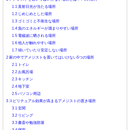
1.1
直射日光が当たる場所
1.2
じめじめとした場所
1.3
ゴミゴミと不衛生な場所
1.4
負のエネルギーが溜まりやすい場所
1.5
電磁波に晒される場所
1.6
他人が触れやすい場所
1.7
傾いていたり安定しない場所
2
家の中でアメジストを置いてはいけない5つの場所
2.1
トイレ
2.2
お風呂場
2.3
キッチン
2.4
地下室
2.5
パソコン周辺
3
スピリチュアル効果が高まるアメジストの置き場所
3.1
玄関
3.2
リビング
3.3
書斎や勉強部屋
3.4
寝室