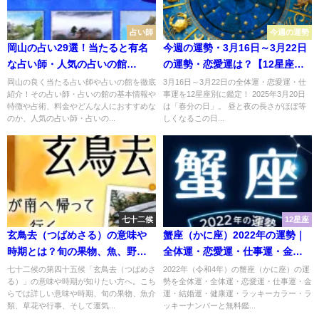
占い師
今週の運勢
岡山の占い29選！当たると有名
今週の運勢・3月16日～3月22日
な占い師・人気の占いの館
の運勢・恋愛運は？【12星座
【2024年最新版】
別】
岡山の良く当たる占い師や占いの館を徹底
3月16日～3月22日の全体運・恋愛運・仕
紹介！その占い師・占いの館の基本情報や
事運を12星座別に鑑定！ 2025年3月20日
特徴や占術、料金やどんな人におすすめな
は「春分の日」。 昼と夜の長さがほぼ等
のか、人気の占い師・占いの...
しくなるこの日...
七十二候
12星座
玄鳥去（つばめさる）の意味や
蟹座（かに座）2022年の運勢｜
時期とは？旬の果物、魚、野
全体運・恋愛運・仕事運・金運
鳥、草花、行事まで完全紹介！
など完全紹介！
七十二候の第四十五候「玄鳥去（つばめさ
2022年（令和4年）の蟹座（かに座）の運
る）」の意味や時期が知りたい方へ。こち
勢を全体運・全体運・恋愛運・仕事運・金
【七十二候・第四十五候】
らでは詳しい意味や時期、旬の果物、魚介
運・結婚運・健康運・ラッキーカラー・ラ
類、草花や行事、そして運気...
ッキーナンバーと無料鑑...