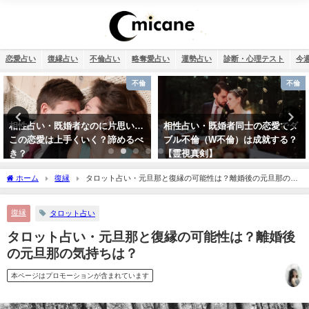
恋愛占い
復縁占い
不倫占い
略奪愛占い
運勢占い
診断・心理テスト
今
不倫
不倫
片思い…
相性占い・既婚者同士の恋愛でダ
干支占い2026年（令和8
諦めるべ
ブル不倫（W不倫）は成就する？
二支＋60種類（60干支
【霊視真剣】
性格・相性を無料紹介】
ホーム
復縁
タロット占い・元旦那と復縁の可能性は？離婚後の元旦那の気
持ちは？
復縁
タロット占い
タロット占い・元旦那と復縁の可能性は？離婚後
の元旦那の気持ちは？
本ページはプロモーションが含まれています