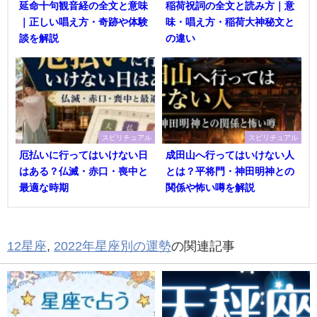
延命十句観音経の全文と意味
稲荷祝詞の全文と読み方｜意
｜正しい唱え方・奇跡や体験
味・唱え方・稲荷大神秘文と
談を解説
の違い
スピリチュアル
スピリチュアル
厄払いに行ってはいけない日
成田山へ行ってはいけない人
はある？仏滅・赤口・喪中と
とは？平将門・神田明神との
最適な時期
関係や怖い噂を解説
12星座
,
2022年星座別の運勢
の関連記事