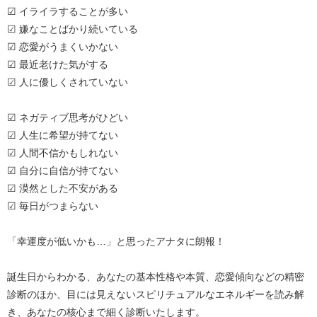
☑ イライラすることが多い
☑ 嫌なことばかり続いている
☑ 恋愛がうまくいかない
☑ 最近老けた気がする
☑ 人に優しくされていない
☑ ネガティブ思考がひどい
☑ 人生に希望が持てない
☑ 人間不信かもしれない
☑ 自分に自信が持てない
☑ 漠然とした不安がある
☑ 毎日がつまらない
「幸運度が低いかも…」と思ったアナタに朗報！
誕生日からわかる、あなたの基本性格や本質、恋愛傾向などの精密
診断のほか、目には見えないスピリチュアルなエネルギーを読み解
き、あなたの核心まで細く診断いたします。