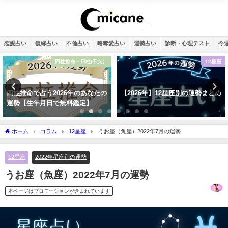
恋愛占い
復縁占い
不倫占い
略奪愛占い
運勢占い
診断・心理テスト
今
12星座
復縁
【2026年】12星座別の運勢まとめ
タロット占い・元彼の今の私に対
する気持ちは？どう思ってる？
ホーム
コラム
12星座
うお座（魚座）2022年7月の運勢
12星座
2022年星座別の運勢
うお座（魚座）2022年7月の運勢
本ページはプロモーションが含まれています