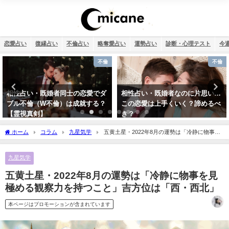
恋愛占い
復縁占い
不倫占い
略奪愛占い
運勢占い
診断・心理テスト
今
不倫
恋愛
相性占い・既婚者なのに片思い…
タロット占い・恋人はいつでき
この恋愛は上手くいく？諦めるべ
る？彼氏はいつできるのか診断し
き？
ます！
ホーム
コラム
九星気学
五黄土星・2022年8月の運勢は「冷静に物事を
見極める観察力を持つこと」吉方位は「西・西北」
九星気学
五黄土星・2022年8月の運勢は「冷静に物事を見
極める観察力を持つこと」吉方位は「西・西北」
本ページはプロモーションが含まれています