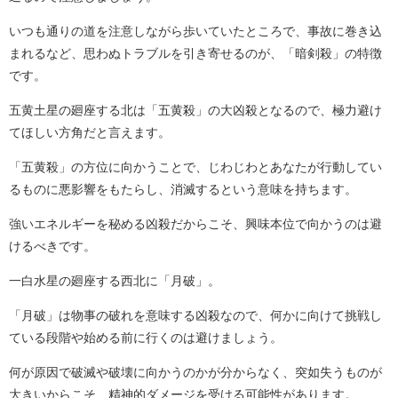
いつも通りの道を注意しながら歩いていたところで、事故に巻き込
まれるなど、思わぬトラブルを引き寄せるのが、「暗剣殺」の特徴
です。
五黄土星の廻座する北は「五黄殺」の大凶殺となるので、極力避け
てほしい方角だと言えます。
「五黄殺」の方位に向かうことで、じわじわとあなたが行動してい
るものに悪影響をもたらし、消滅するという意味を持ちます。
強いエネルギーを秘める凶殺だからこそ、興味本位で向かうのは避
けるべきです。
一白水星の廻座する西北に「月破」。
「月破」は物事の破れを意味する凶殺なので、何かに向けて挑戦し
ている段階や始める前に行くのは避けましょう。
何が原因で破滅や破壊に向かうのかが分からなく、突如失うものが
大きいからこそ、精神的ダメージを受ける可能性があります。