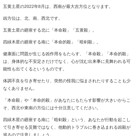
五黄土星の2022年8月は、西南が最大吉方位となります。
凶方位は、北、南、西北です。
五黄土星の廻座する北に「本命殺」「五黄殺」。
四緑木星の廻座する南に「本命的殺」「暗剣殺」。
健康面に問題が生じる凶作用をもたらす、「本命殺」「本命的殺」
は、身体的な不安定さだけでなく、心が沈む出来事に見舞われる可
能性も出てくるというものです。
体調不良を引き寄せたり、突然の怪我に悩まされたりすることも少
なくありません。
「本命殺」や「本命的殺」があなたにもたらす影響が大きいからこ
そ、西北や東南の方位には十分注意してください。
四緑木星の廻座する南に「暗剣殺」という、あなたが行動を起こし
て引き寄せる災難ではなく、他動的トラブルに巻き込まれる凶殺が
巡るので注意しましょう。