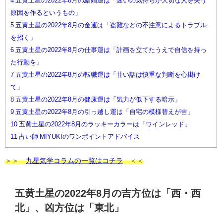
4
五黄土星の2022年8月の結婚運は「迷いの気持ちが大切な人を失う
原因を作るというもの」
5
五黄土星の2022年8月の金運は「盗難などの不注意によるトラブル
を招く」
6
五黄土星の2022年8月の仕事運は「計画を立てたうえで自信を持っ
た行動を」
7
五黄土星の2022年8月の転職運は「甘い話は慎重な判断を心掛け
て」
8
五黄土星の2022年8月の健康運は「気力が低下する暗示」
9
五黄土星の2022年8月の引っ越し運は「自宅の模様替えが吉」
10
五黄土星の2022年8月のラッキーカラーは「ワインレッド」
11
占い師 MIYUKIのワンポイントアドバイス
＞＞
九星気学コラムの一覧はコチラ
＜＜
五黄土星の2022年8月の吉方位は「西・西
北」、凶方位は「東北」