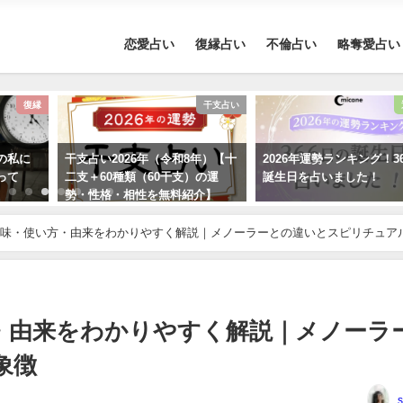
恋愛占い
復縁占い
不倫占い
略奪愛占い
復縁
干支占い
の私に
干支占い2026年（令和8年）【十
2026年運勢ランキング！3
って
二支＋60種類（60干支）の運
誕生日を占いました！
勢・性格・相性を無料紹介】
味・使い方・由来をわかりやすく解説｜メノーラーとの違いとスピリチュア
・由来をわかりやすく解説｜メノーラ
象徴
s