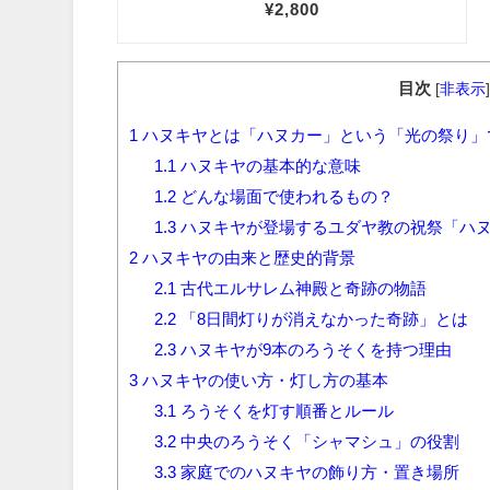
目次
[
非表示
]
1
ハヌキヤとは「ハヌカー」という「光の祭り」
1.1
ハヌキヤの基本的な意味
1.2
どんな場面で使われるもの？
1.3
ハヌキヤが登場するユダヤ教の祝祭「ハ
2
ハヌキヤの由来と歴史的背景
2.1
古代エルサレム神殿と奇跡の物語
2.2
「8日間灯りが消えなかった奇跡」とは
2.3
ハヌキヤが9本のろうそくを持つ理由
3
ハヌキヤの使い方・灯し方の基本
3.1
ろうそくを灯す順番とルール
3.2
中央のろうそく「シャマシュ」の役割
3.3
家庭でのハヌキヤの飾り方・置き場所