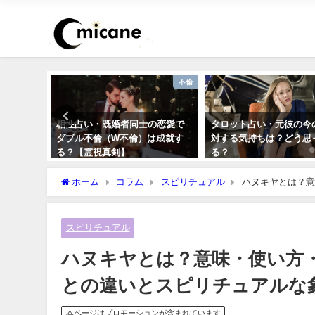
不倫
不倫
に片思
相性占い・既婚者同士の恋愛で
タロット占い・元彼の今
いく？諦
ダブル不倫（W不倫）は成就す
対する気持ちは？どう思
る？【霊視真剣】
る？
ホーム
コラム
スピリチュアル
ハヌキヤとは？意
象徴
スピリチュアル
ハヌキヤとは？意味・使い方
との違いとスピリチュアルな
本ページはプロモーションが含まれています