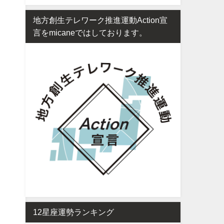
地方創生テレワーク推進運動Action宣
言をmicaneではしております。
12星座運勢ランキング