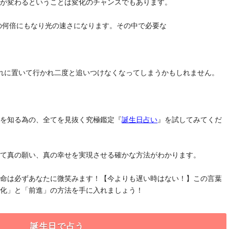
気が変わるということは変化のチャンスでもあります。
去の何倍にもなり光の速さになります。その中で必要な
れに置いて行かれ二度と追いつけなくなってしまうかもしれません。
」を知る為の、全てを見抜く究極鑑定『
誕生日占い
』を試してみてくだ
けて真の願い、真の幸せを実現させる確かな方法がわかります。
運命は必ずあなたに微笑みます！【今よりも遅い時はない！】この言葉
変化」と「前進」の方法を手に入れましょう！
誕生日で占う