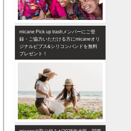
micane Pick up trashメンバーにご登
録・ご協力いただける方にmicaneオリ
ジナルビブス&シリコンバンドを無料
プレゼント！
micaneの取り組みが2025年大阪・関西