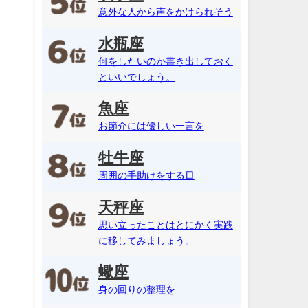
意外な人から声をかけられそう
水瓶座
何をしたいのか書き出しておく
といいでしょう。
魚座
お節介には優しい一言を
牡牛座
周囲の手助けをする日
天秤座
思い立ったことはとにかく実践
に移してみましょう。
蠍座
身の回りの整理を