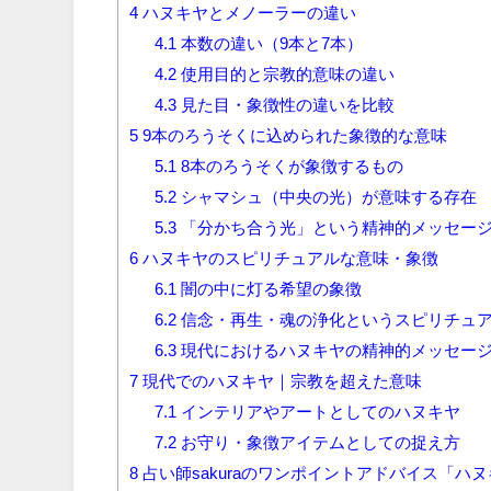
4
ハヌキヤとメノーラーの違い
4.1
本数の違い（9本と7本）
4.2
使用目的と宗教的意味の違い
4.3
見た目・象徴性の違いを比較
5
9本のろうそくに込められた象徴的な意味
5.1
8本のろうそくが象徴するもの
5.2
シャマシュ（中央の光）が意味する存在
5.3
「分かち合う光」という精神的メッセー
6
ハヌキヤのスピリチュアルな意味・象徴
6.1
闇の中に灯る希望の象徴
6.2
信念・再生・魂の浄化というスピリチュ
6.3
現代におけるハヌキヤの精神的メッセー
7
現代でのハヌキヤ｜宗教を超えた意味
7.1
インテリアやアートとしてのハヌキヤ
7.2
お守り・象徴アイテムとしての捉え方
8
占い師sakuraのワンポイントアドバイス「ハ