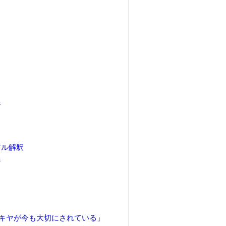
ジ
アル解釈
ジ
ヌキヤが今も大切にされている」