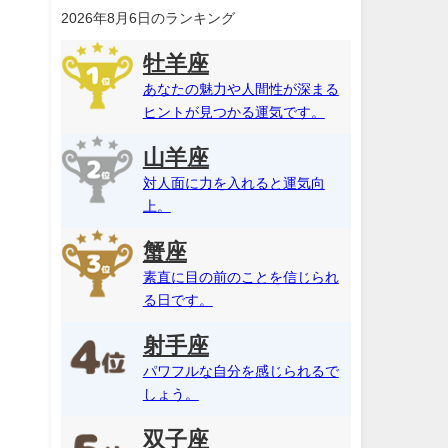
2026年8月6日のランキング
牡羊座
あなたの魅力や人間性が深まる
ヒントが見つかる運気です。
山羊座
対人面に力を入れると運気向
上。
蟹座
素直に目の前のことを信じられ
る日です。
射手座
パワフルな自分を感じられるで
しょう。
双子座