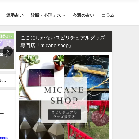
運勢占い
診断・心理テスト
今週の占い
コラム
運勢占い
12星座
ここにしかないスピリチュアルグッズ
専門店「micane shop」
66日の
【2026年】12星座別の運勢まと
タロット占い・彼氏からの
め
が来ない理由は？待つほう
い？
ルな
ー
akura