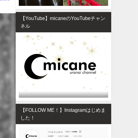
【YouTube】micaneのYouTubeチャン
ネル
【FOLLOW ME！】Instagramはじめま
した！