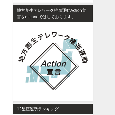
地方創生テレワーク推進運動Action宣
言をmicaneではしております。
12星座運勢ランキング