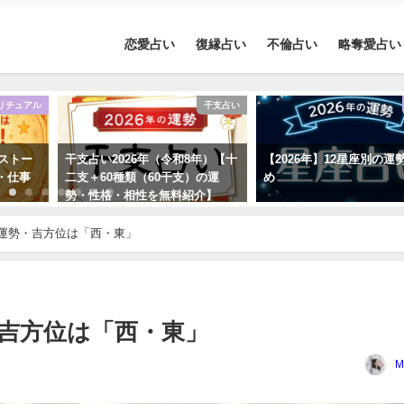
恋愛占い
復縁占い
不倫占い
略奪愛占い
リチュアル
干支占い
ーストー
干支占い2026年（令和8年）【十
【2026年】12星座別の運
・仕事
二支＋60種類（60干支）の運
め
勢・性格・相性を無料紹介】
の運勢・吉方位は「西・東」
・吉方位は「西・東」
M