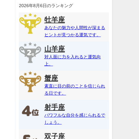
2026年8月6日のランキング
牡羊座
あなたの魅力や人間性が深まる
ヒントが見つかる運気です。
山羊座
対人面に力を入れると運気向
上。
蟹座
素直に目の前のことを信じられ
る日です。
射手座
パワフルな自分を感じられるで
しょう。
双子座