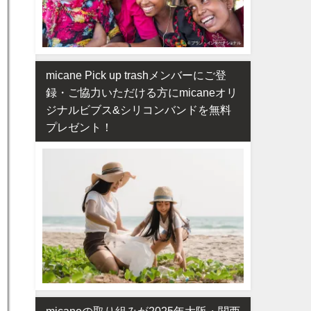
micane Pick up trashメンバーにご登
録・ご協力いただける方にmicaneオリ
ジナルビブス&シリコンバンドを無料
プレゼント！
micaneの取り組みが2025年大阪・関西