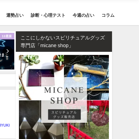
運勢占い
診断・心理テスト
今週の占い
コラム
12星座
不倫
四柱推命・日柱
ここにしかないスピリチュアルグッズ
専門店「micane shop」
勢まと
相性占い・既婚者同士の恋愛で
四柱推命で占う2026年のあ
ダブル不倫（W不倫）は成就す
の運勢【生年月日で無料鑑
る？【霊視真剣】
IYUKI