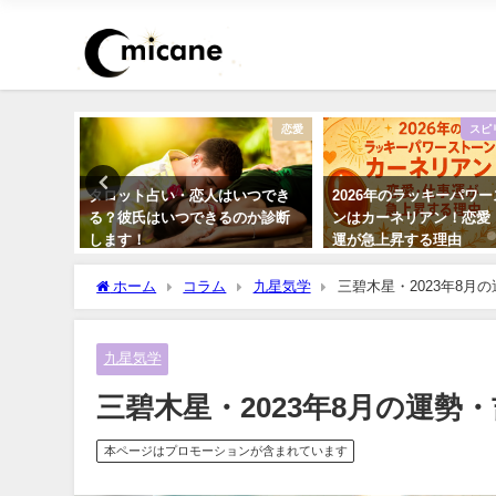
復縁
恋愛
スピ
今の私に
タロット占い・恋人はいつでき
2026年のラッキーパワ
思って
る？彼氏はいつできるのか診断
ンはカーネリアン！恋愛
します！
運が急上昇する理由
ホーム
コラム
九星気学
三碧木星・2023年8月
九星気学
三碧木星・2023年8月の運勢
本ページはプロモーションが含まれています