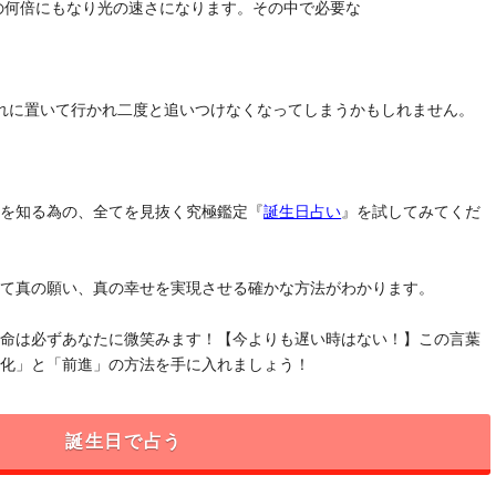
去の何倍にもなり光の速さになります。その中で必要な
れに置いて行かれ二度と追いつけなくなってしまうかもしれません。
」を知る為の、全てを見抜く究極鑑定『
誕生日占い
』を試してみてくだ
けて真の願い、真の幸せを実現させる確かな方法がわかります。
運命は必ずあなたに微笑みます！【今よりも遅い時はない！】この言葉
変化」と「前進」の方法を手に入れましょう！
誕生日で占う