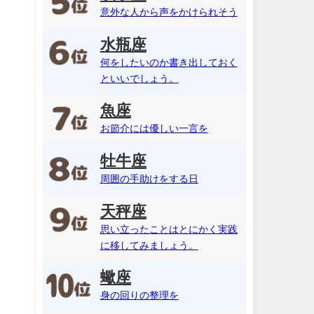
意外な人から声をかけられそう
水瓶座
何をしたいのか書き出しておく
といいでしょう。
魚座
お節介には優しい一言を
牡牛座
周囲の手助けをする日
天秤座
思い立ったことはとにかく実践
に移してみましょう。
蠍座
身の回りの整理を