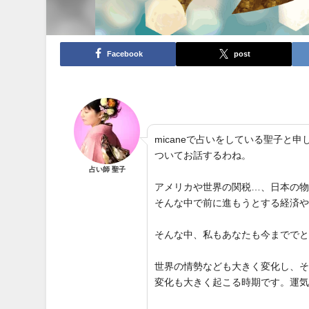
Facebook
post
micaneで占いをしている聖子
ついてお話するわね。
占い師 聖子
アメリカや世界の関税…、日本の
そんな中で前に進もうとする経済
そんな中、私もあなたも今までで
世界の情勢なども大きく変化し、
変化も大きく起こる時期です。運