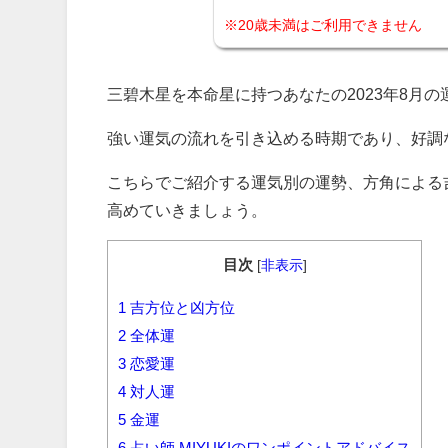
※20歳未満はご利用できません
三碧木星を本命星に持つあなたの2023年8月
強い運気の流れを引き込める時期であり、好調
こちらでご紹介する運気別の運勢、方角による
高めていきましょう。
目次
[
非表示
]
1
吉方位と凶方位
2
全体運
3
恋愛運
4
対人運
5
金運
6
占い師 MIYUKIのワンポイントアドバイス