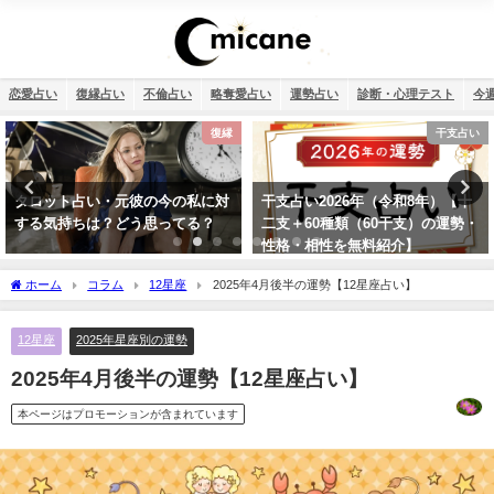
恋愛占い
復縁占い
不倫占い
略奪愛占い
運勢占い
診断・心理テスト
今
干支占い
恋愛
干支占い2026年（令和8年）【十
タロット占い・恋人はいつでき
二支＋60種類（60干支）の運勢・
る？彼氏はいつできるのか診断し
性格・相性を無料紹介】
ます！
ホーム
コラム
12星座
2025年4月後半の運勢【12星座占い】
12星座
2025年星座別の運勢
2025年4月後半の運勢【12星座占い】
本ページはプロモーションが含まれています