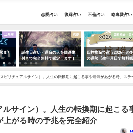
恋愛占い
復縁占い
不倫占い
略奪愛占い
12星座
恋愛
四柱推命・日
運勢まと
誕生日占い・運命の人を顔画像
四柱推命で占う2026年の
付きで完全無料で鑑定します！
の運勢【生年月日で無料
スピリチュアルサイン）。人生の転換期に起こる事や運気があがる時、ステ
アルサイン）。人生の転換期に起こる
が上がる時の予兆を完全紹介
M