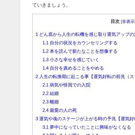
ていきましょう。
目次
[
非表示
1
どん底から人生の転機を感じ取り運気アップの
1.1
自分の状況をカウンセリングする
1.2
本を読んで新たなことを想像する
1.3
小さな幸せを感じていく
1.4
自分を責めることをやめる
2
人生の転換期に起こる事【運気好転の前兆（ス
2.1
病気や怪我での入院
2.2
結婚
2.3
離婚
2.4
最愛の人の死
3
運気や魂のステージが上がる時の予兆【運気好
3.1
夢中になっていたことに興味がなくなる