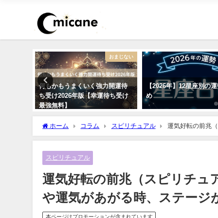
恋愛
おまじない
いつでき
何もかもうまくいく強力開運待
【2026年】12星座別の
のか診断
ち受け2026年版【幸運待ち受け
め
最強無料】
ホーム
コラム
スピリチュアル
運気好転の前兆（
が上がる時の予兆を完全紹介
スピリチュアル
運気好転の前兆（スピリチュ
や運気があがる時、ステージ
本ページはプロモーションが含まれています