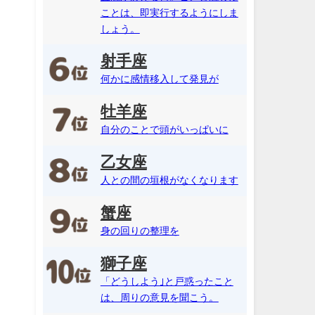
ことは、即実行するようにしま
しょう。
射手座
何かに感情移入して発見が
牡羊座
自分のことで頭がいっぱいに
乙女座
人との間の垣根がなくなります
蟹座
身の回りの整理を
獅子座
「どうしよう｣と戸惑ったこと
は、周りの意見を聞こう。