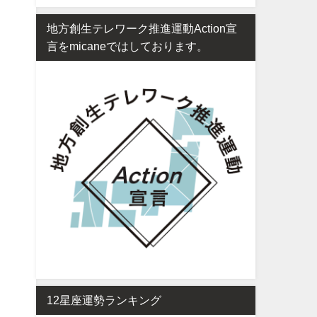
地方創生テレワーク推進運動Action宣
言をmicaneではしております。
12星座運勢ランキング