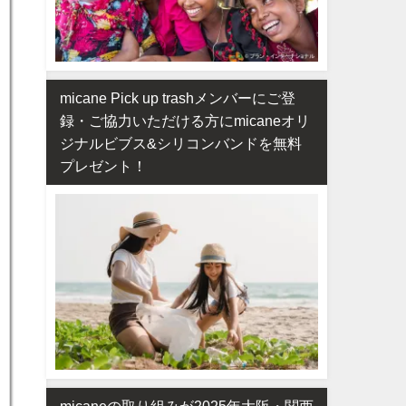
micane Pick up trashメンバーにご登
録・ご協力いただける方にmicaneオリ
ジナルビブス&シリコンバンドを無料
プレゼント！
micaneの取り組みが2025年大阪・関西