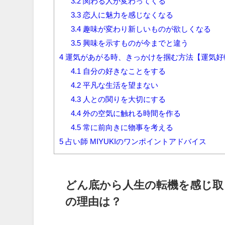
3.2
関わる人が変わってくる
3.3
恋人に魅力を感じなくなる
3.4
趣味が変わり新しいものが欲しくなる
3.5
興味を示すものが今までと違う
4
運気があがる時、きっかけを掴む方法【運気好
4.1
自分の好きなことをする
4.2
平凡な生活を望まない
4.3
人との関りを大切にする
4.4
外の空気に触れる時間を作る
4.5
常に前向きに物事を考える
5
占い師 MIYUKIのワンポイントアドバイス
どん底から人生の転機を感じ取
の理由は？