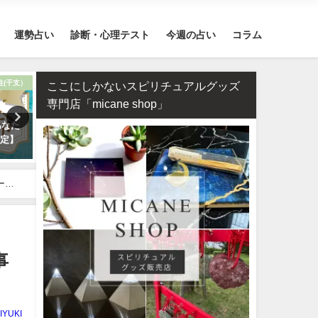
運勢占い
診断・心理テスト
今週の占い
コラム
柱(干支）
恋愛
ここにしかないスピリチュアルグッズ
専門店「micane shop」
あなた
タロット占い・彼氏からの連絡
干支占い2026年（令和8年
鑑定】
が来ない理由は？待つほうがい
二支＋60種類（60干支）の
い？
勢・性格・相性を無料紹介
ージ
事
IYUKI