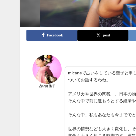
Facebook
post
micaneで占いをしている聖子
ついてお話するわね。
占い師 聖子
アメリカや世界の関税…、日本の
そんな中で前に進もうとする経済
そんな中、私もあなたも今までで
世界の情勢なども大きく変化し、
変化も大きく起こる時期です。運