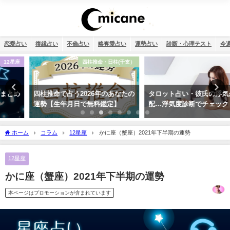
恋愛占い
復縁占い
不倫占い
略奪愛占い
運勢占い
診断・心理テスト
今
四柱推命・日柱(干支）
恋愛
四柱推命で占う2026年のあなたの
タロット占い・彼氏の浮気が心
運勢【生年月日で無料鑑定】
配…浮気度診断でチェック！
ホーム
コラム
12星座
かに座（蟹座）2021年下半期の運勢
12星座
かに座（蟹座）2021年下半期の運勢
本ページはプロモーションが含まれています