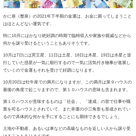
かに座（蟹座）の2021年下半期の金運は、お金に困ってしまうこと
はほとんどない運気です。
特に10月にはかなり絶好調の時期で臨時収入や家族や親戚などから
何かを譲り受けるということもありそうです。
10月は7日には冥王星、11日は土星、18日は木星、19日は水星と逆
行していた惑星が一気に順行するので一気に活気付き物事が進展し
ていくので金運もそれを受けて好調になります。
10月20日は牡牛座での満月になりますが、この満月は第９ハウスの
最後の角度で起こりますので、第１０ハウスの意味も含まれます。
第１０ハウスが意味するものは「社会」、「達成」の室で仕事や職
業を司るハウスとされていて、また幸運の小三角形も形成されてい
るので具体的な何かを手にすることにも期待できるでしょう。
土地や不動産、あるいは車などの高級なものを近しい人から譲り受
けることもありそうです。