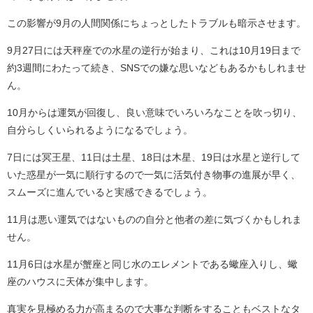
この影響が9月の人間関係にちょっとしたトラブルも暗示させます。
9月27日には天秤座での水星の逆行が始まり、これは10月19日まで
約3週間にわたって続き、SNSでの嫌な思いなどもあるかもしれませ
ん。
10月からは運気が回復し、良い意味でいろいろなことを吹っ切り、
自分らしくいられるようになるでしょう。
7日には冥王星、11日は土星、18日は木星、19日は水星と逆行して
いた惑星が一気に順行するので一気に活気付き物事の進展が早く、
スムーズに進んでいると実感できるでしょう。
11月は悪い運気ではないものの自分と他者の差に気づくかもしれま
せん。
11月6日は水星が蟹座と同じ水のエレメントである蠍座入りし、蠍
座のハウスに天体が集中します。
真実を見極める力が高まるので大事な判断をすることもベストなタ