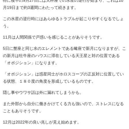
特に後半の9月27日には天秤座での水星の逆行が始まり、これは10
月19日まで約3週間にわたって続きます。
この水星の逆行時にはあらゆるトラブルが起こりやすくなるでしょ
う。
11月は人間関係で戸惑いを感じることがありそうです。
5日に蟹座と同じ水のエレメントである蠍座で新月になりますが、こ
の新月は牡牛座のハウスに滞在している天王星と対の位置である
「オポジション」になります。
「オポジション」は惑星同士がホロスコープの正反対に位置してい
る状態、１８０度の角度を形成しているものです。
隠し事やウワサ話は外に漏れてしまうかも。
また外部から自分に働きかけてくる力も強いので、ストレスになる
こともありそうです。
12月は2022年の良い兆しが見え始めます。