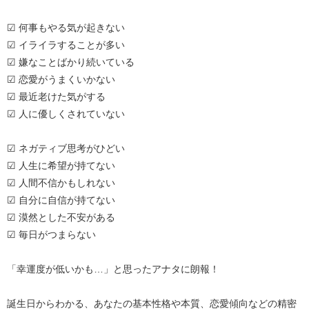
☑ 何事もやる気が起きない
☑ イライラすることが多い
☑ 嫌なことばかり続いている
☑ 恋愛がうまくいかない
☑ 最近老けた気がする
☑ 人に優しくされていない
☑ ネガティブ思考がひどい
☑ 人生に希望が持てない
☑ 人間不信かもしれない
☑ 自分に自信が持てない
☑ 漠然とした不安がある
☑ 毎日がつまらない
「幸運度が低いかも…」と思ったアナタに朗報！
誕生日からわかる、あなたの基本性格や本質、恋愛傾向などの精密