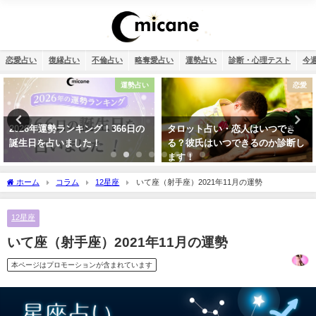
恋愛占い
復縁占い
不倫占い
略奪愛占い
運勢占い
診断・心理テスト
今
恋愛
恋愛
タロット占い・恋人はいつでき
誕生日占い・運命の人を顔画像付
る？彼氏はいつできるのか診断し
きで完全無料で鑑定します！
ます！
ホーム
コラム
12星座
いて座（射手座）2021年11月の運勢
12星座
いて座（射手座）2021年11月の運勢
本ページはプロモーションが含まれています