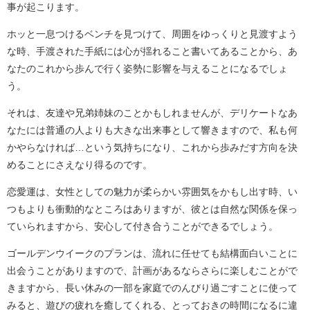
事が起こります。
ホッと一息つけるベンチを見つけて、周囲をゆっくりと見渡すよう
な時、手渡された手紙には心が揺れること書いてあることから、あ
なたのこれから歩んで行く姿勢に影響を与えることになるでしょ
う。
それは、友達や兄弟姉妹のことかもしれませんが、デリケートなあ
なたには普通の人よりも大きな出来事として響きますので、私も何
かやらなければ…という気持ちになり、これから歩みだす方向を決
めることにさえなり得るのです。
恋愛運は、女性としての魅力が柔らかい雰囲気をかもし出す時、い
つもよりも衝動的なところはありますが、彼とは自然な関係を保っ
ていられますから、安心して付き合うことができるでしょう。
ゴールデンウイークのプランは、流れに任せても結構面白いことに
出会うことがありますので、計画があるならさらに楽しむことがで
きますから、長い休みの一部を家庭でのんびり過ごすことに使って
みると、遊びの疲れを癒してくれる、とっておきの時間になるに違