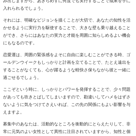
み出しますから、あきらめずに何度でも実行することで成果を手に
入れられるでしょう。
それには、明確なビジョンを描くことが大切で、あなたの知性を活
かせるように実行力を駆使することで、大きな壁も乗り越えること
ができ、さらにはあなたの実力と才能を周囲に知らしめるよい機会
にもなるのです。
恋愛運は、周囲の緊張感をよそに自由に楽しむことができる時、ゴ
ールデンウイークもしっかりと計画を立てることで、たとえ遠出を
することがなくても、心が躍るような軽快さ保ちながら彼と一緒に
過ごせるでしょう。
ここぞという時に、しっかりとパワーを発揮することで、少々問題
があっても吹きとばしてしまいますので、勘違いしてハメをはずさ
ないように気をつけてさえいれば、この先の関係にもよい影響を与
えますよ。
募集中のあなたは、活動的なところを衝動的にとらえたりして、非
常に元気のよい女性として異性に注目されていますから、知性と個