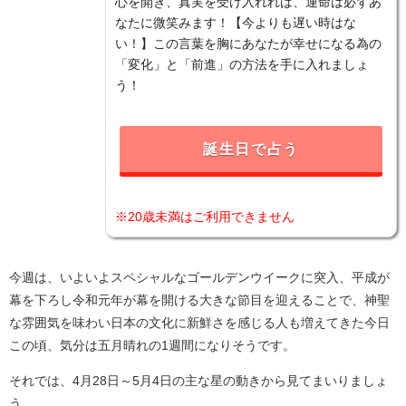
心を開き、真実を受け入れれば、運命は必ずあ
なたに微笑みます！【今よりも遅い時はな
い！】この言葉を胸にあなたが幸せになる為の
「変化」と「前進」の方法を手に入れましょ
う！
誕生日で占う
※20歳未満はご利用できません
今週は、いよいよスペシャルなゴールデンウイークに突入、平成が
幕を下ろし令和元年が幕を開ける大きな節目を迎えることで、神聖
な雰囲気を味わい日本の文化に新鮮さを感じる人も増えてきた今日
この頃、気分は五月晴れの1週間になりそうです。
それでは、4月28日～5月4日の主な星の動きから見てまいりましょ
う。