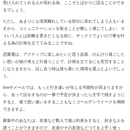
受け入れてくれる人が現れる為、ここぞとばかりに語ることができ
るでしょう。
ただし、あまりにも現実離れしている部分に呆れてしまう人もいま
すから、コミュニケーションを取ることが難しく感じてしまい、そ
ういう人とは距離を置きたくなる前に、ザックリでよいので夢を叶
える為の計画を立ててみることですね。
恋愛運は、アクティブに楽しみたいと思う反面、のんびり過ごした
い思いが彼の考えと行違うことで、計画を立てるにも苦労すること
になりますから、話し合う時は落ち着いた環境を選ぶとよいでしょ
う。
lineやメールでは、もっと行き違いが生じる可能性が高まりますか
ら、会って話をするのが一番で予定が決まったら文字で残すように
すると、後で思い違いをすることもなくゴールデンウイークを満喫
できますよ。
募集中のあなたは、友達など数人で遊ぶ約束をすると、好きな人を
誘うことができますので、友達やその友達などつてを上手く使っ