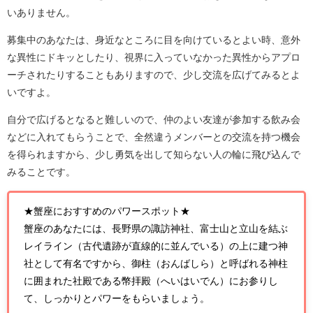
いありません。
募集中のあなたは、身近なところに目を向けているとよい時、意外
な異性にドキッとしたり、視界に入っていなかった異性からアプロ
ーチされたりすることもありますので、少し交流を広げてみるとよ
いですよ。
自分で広げるとなると難しいので、仲のよい友達が参加する飲み会
などに入れてもらうことで、全然違うメンバーとの交流を持つ機会
を得られますから、少し勇気を出して知らない人の輪に飛び込んで
みることです。
★蟹座におすすめのパワースポット★
蟹座のあなたには、長野県の諏訪神社、富士山と立山を結ぶ
レイライン（古代遺跡が直線的に並んでいる）の上に建つ神
社として有名ですから、御柱（おんばしら）と呼ばれる神柱
に囲まれた社殿である幣拝殿（へいはいでん）にお参りし
て、しっかりとパワーをもらいましょう。