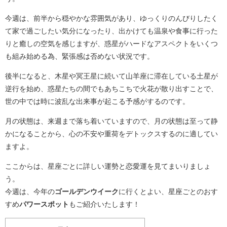
今週は、前半から穏やかな雰囲気があり、ゆっくりのんびりしたく
て家で過ごしたい気分になったり、出かけても温泉や食事に行った
りと癒しの空気を感じますが、惑星がハードなアスペクトをいくつ
も組み始める為、緊張感は否めない状況です。
後半になると、木星や冥王星に続いて山羊座に滞在している土星が
逆行を始め、惑星たちの間でもあちこちで火花が散り出すことで、
世の中では時に波乱な出来事が起こる予感がするのです。
月の状態は、来週まで落ち着いていますので、月の状態は至って静
かになることから、心の不安や重荷をデトックスするのに適してい
ますよ。
ここからは、星座ごとに詳しい運勢と恋愛運を見てまいりましょ
う。
今週は、今年の
ゴールデンウイーク
に行くとよい、星座ごとのおす
すめ
パワースポット
もご紹介いたします！