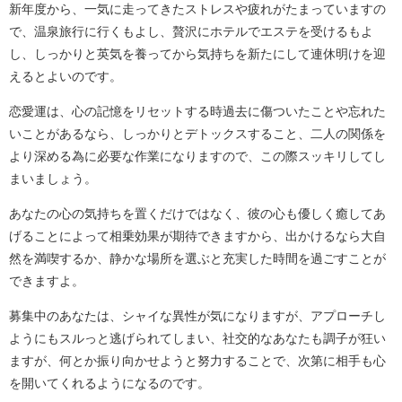
新年度から、一気に走ってきたストレスや疲れがたまっていますの
で、温泉旅行に行くもよし、贅沢にホテルでエステを受けるもよ
し、しっかりと英気を養ってから気持ちを新たにして連休明けを迎
えるとよいのです。
恋愛運は、心の記憶をリセットする時過去に傷ついたことや忘れた
いことがあるなら、しっかりとデトックスすること、二人の関係を
より深める為に必要な作業になりますので、この際スッキリしてし
まいましょう。
あなたの心の気持ちを置くだけではなく、彼の心も優しく癒してあ
げることによって相乗効果が期待できますから、出かけるなら大自
然を満喫するか、静かな場所を選ぶと充実した時間を過ごすことが
できますよ。
募集中のあなたは、シャイな異性が気になりますが、アプローチし
ようにもスルっと逃げられてしまい、社交的なあなたも調子が狂い
ますが、何とか振り向かせようと努力することで、次第に相手も心
を開いてくれるようになるのです。