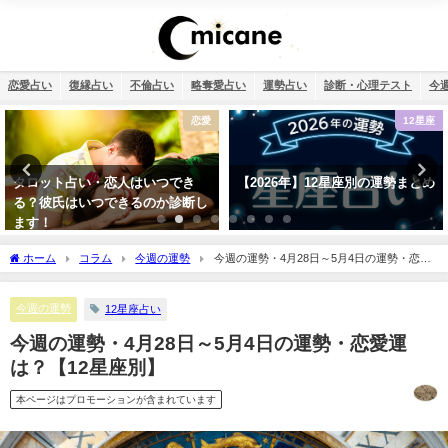
恋愛占い
復縁占い
不倫占い
略奪愛占い
運勢占い
診断・心理テスト
今
12星座
復縁
【2026年】12星座別の運勢まとめ
タロット占い・元彼の今の私に対
する気持ちは？どう思ってる？
ホーム
コラム
今週の運勢
今週の運勢・4月28日～5月4日の運勢・恋愛
運は？【12星座別】
今週の運勢
12星座占い
今週の運勢・4月28日～5月4日の運勢・恋愛運
は？【12星座別】
本ページはプロモーションが含まれています