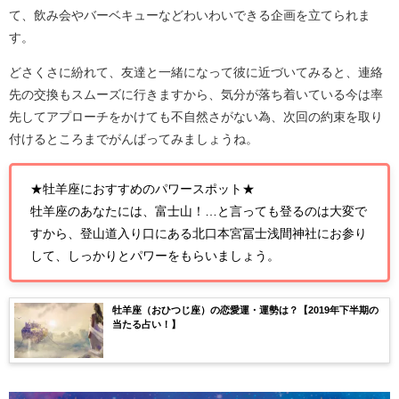
て、飲み会やバーベキューなどわいわいできる企画を立てられま
す。
どさくさに紛れて、友達と一緒になって彼に近づいてみると、連絡
先の交換もスムーズに行きますから、気分が落ち着いている今は率
先してアプローチをかけても不自然さがない為、次回の約束を取り
付けるところまでがんばってみましょうね。
★牡羊座におすすめのパワースポット★
牡羊座のあなたには、富士山！…と言っても登るのは大変で
すから、登山道入り口にある北口本宮冨士浅間神社にお参り
して、しっかりとパワーをもらいましょう。
牡羊座（おひつじ座）の恋愛運・運勢は？【2019年下半期の
当たる占い！】