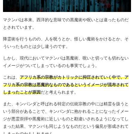
マクンバは本来、西洋的な意味での黒魔術や呪いとは違ったものだ
とされています。
降霊術を行うものの、人を呪うとか、怪しい魔術をかけるとか、そ
ういったものとは少し違うのです。
しかし、現代においてマクンバは黒魔術、呪いと切っても切れない
イメージがついてしまっているのも事実でしょう。
これは、
アフリカ系の宗教がカトリックに抑圧されていく中で、ア
フリカ系の宗教は悪魔的なものであるというイメージが流布されて
しまったことが原因
だと考えられます。
また、キンバンダと呼ばれる特定の伝統宗教の中には精霊を扱うと
いう部分があることで、キンバンダに抱かれることになったイメー
ジが悪霊崇拝や黒魔術に近しいものと勘違いされるようになってし
まった結果、マクンバも同じようなものだという偏見が形成されて
しまったのかもしれません。