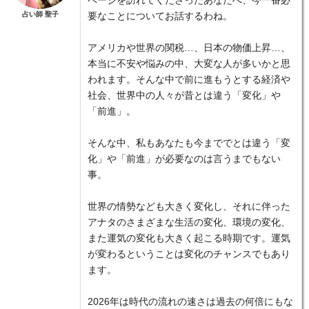
ページを訪れてくださったあなたへ、今一番必
占い師 聖子
要なことについてお話するわね。
アメリカや世界の関税…、日本の物価上昇…、
本当に不安や悩みの中、大変な人が多いかと思
われます。そんな中で前に進もうとする経済や
社会、世界中の人々が昔とは違う「変化」や
「前進」。
そんな中、私もあなたも今まででとは違う「変
化」や「前進」が必要なのは言うまでもない
事。
世界の情勢なども大きく変化し、それに伴った
アナタのさまざまな生活の変化、環境の変化、
また運気の変化も大きく起こる時期です。運気
が変わるということは変化のチャンスでもあり
ます。
2026年は時代の流れの速さは過去の何倍にもな