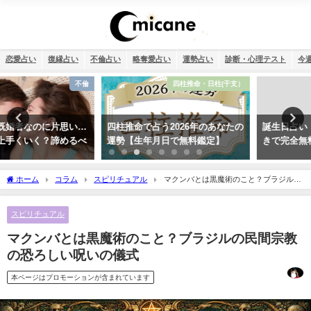
恋愛占い
復縁占い
不倫占い
略奪愛占い
運勢占い
診断・心理テスト
今
四柱推命・日柱(干支）
恋愛
四柱推命で占う2026年のあなたの
誕生日占い・運命の人を顔画像付
運勢【生年月日で無料鑑定】
きで完全無料で鑑定します！
ホーム
コラム
スピリチュアル
マクンバとは黒魔術のこと？ブラジルの
民間宗教の恐ろしい呪いの儀式
スピリチュアル
マクンバとは黒魔術のこと？ブラジルの民間宗教
の恐ろしい呪いの儀式
本ページはプロモーションが含まれています