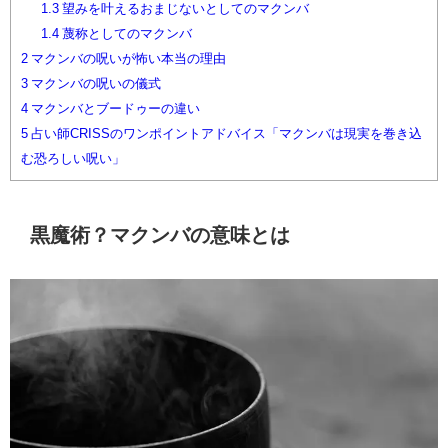
1.3
望みを叶えるおまじないとしてのマクンバ
1.4
蔑称としてのマクンバ
2
マクンバの呪いが怖い本当の理由
3
マクンバの呪いの儀式
4
マクンバとブードゥーの違い
5
占い師CRISSのワンポイントアドバイス「マクンバは現実を巻き込
む恐ろしい呪い」
黒魔術？マクンバの意味とは