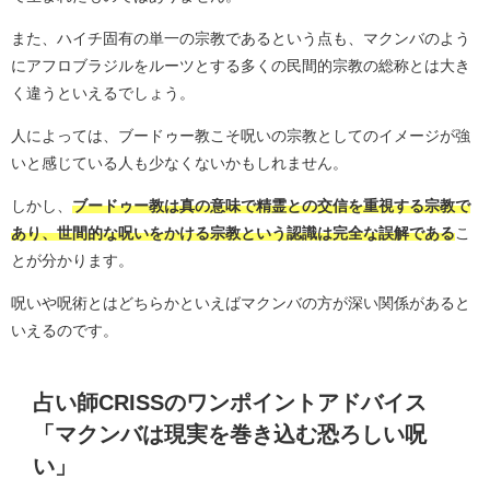
また、ハイチ固有の単一の宗教であるという点も、マクンバのよう
にアフロブラジルをルーツとする多くの民間的宗教の総称とは大き
く違うといえるでしょう。
人によっては、ブードゥー教こそ呪いの宗教としてのイメージが強
いと感じている人も少なくないかもしれません。
しかし、
ブードゥー教は真の意味で精霊との交信を重視する宗教で
あり、世間的な呪いをかける宗教という認識は完全な誤解である
こ
とが分かります。
呪いや呪術とはどちらかといえばマクンバの方が深い関係があると
いえるのです。
占い師CRISSのワンポイントアドバイス
「マクンバは現実を巻き込む恐ろしい呪
い」