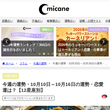
恋愛占い
復縁占い
不倫占い
略奪愛占い
運勢占い
診断・心理テスト
今
運勢占い
スピリチュアル
！366日の
2026年のラッキーパワーストーン
タロット占い・彼氏
！
はカーネリアン！恋愛・仕事運が
配…浮気度診断でチ
急上昇する理由
ホーム
コラム
今週の運勢
今週の運勢・10月10日～10月16日の運勢・恋
愛運は？【12星座別】
今週の運勢
今週の運勢・10月10日～10月16日の運勢・恋愛
運は？【12星座別】
本ページはプロモーションが含まれています