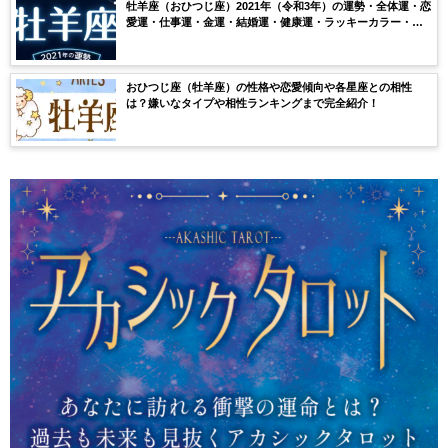
牡羊座（おひつじ座）2021年（令和3年）の運勢・全体運・恋
愛運・仕事運・金運・結婚運・健康運・ラッキーカラー・ラ
ッキーナンバー・月ごとの運気を無料鑑定【当たる】
おひつじ座（牡羊座）の性格や恋愛傾向や各星座との相性
は？嫌いなタイプや相性ランキングまで完全紹介！