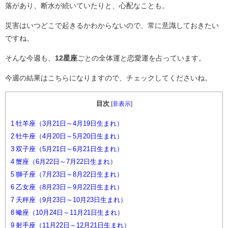
落があり、断水が続いていたりと、心配なことも。
災害はいつどこで起きるかわからないので、常に意識しておきたい
ですね。
そんな今週も、
12星座
ごとの全体運と恋愛運を占っています。
今週の結果はこちらになりますので、チェックしてくださいね。
目次
[
非表示
]
1
牡羊座（3月21日～4月19日生まれ）
2
牡牛座（4月20日～5月20日生まれ）
3
双子座（5月21日～6月21日生まれ）
4
蟹座（6月22日～7月22日生まれ）
5
獅子座（7月23日～8月22日生まれ）
6
乙女座（8月23日～9月22日生まれ）
7
天秤座（9月23日～10月23日生まれ）
8
蠍座（10月24日～11月21日生まれ）
9
射手座（11月22日～12月21日生まれ）