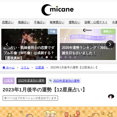
恋愛占い
復縁占い
不倫占い
略奪愛占い
運勢占い
診断・心理テスト
今
不倫
運勢占い
でダ
2026年運勢ランキング！366日の
タロット占い・彼氏の浮気が
る？
誕生日を占いました！
配…浮気度診断でチェック！
ホーム
コラム
12星座
2023年1月後半の運勢【12星座占い】
12星座
2023年星座別の運勢
2023年星座別の運勢
2023年1月後半の運勢【12星座占い】
本ページはプロモーションが含まれています