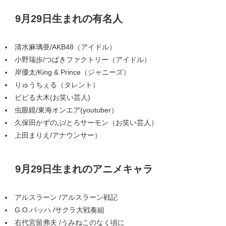
9月29日生まれの有名人
清水麻璃亜/AKB48（アイドル）
小野瑞歩/つばきファクトリー（アイドル）
岸優太/King & Prince（ジャニーズ）
りゅうちぇる（タレント）
ビビる大木(お笑い芸人)
虫眼鏡/東海オンエア(youtuber）
久保田かずのぶ/とろサーモン（お笑い芸人）
上田まりえ/アナウンサー）
9月29日生まれのアニメキャラ
アルスラーン /アルスラーン戦記
G.O.バッハ /サクラ大戦奏組
右代宮留弗夫 /うみねこのなく頃に