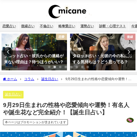
恋愛占い
復縁占い
不倫占い
略奪愛占い
運勢占い
診断・心理テスト
今
恋愛
復縁
が
タロット占い・元彼の今の私に対
タロット占い・恋人はいつでき
？
する気持ちは？どう思ってる？
る？彼氏はいつできるのか診断
ます！
ホーム
コラム
誕生日占い
9月29日生まれの性格や恋愛傾向や運勢！有
名人や誕生花など完全紹介！【誕生日占い】
誕生日占い
9月29日生まれの性格や恋愛傾向や運勢！有名人
や誕生花など完全紹介！【誕生日占い】
本ページはプロモーションが含まれています