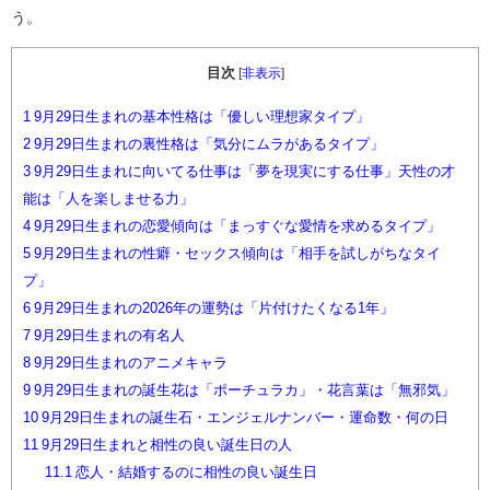
う。
目次
[
非表示
]
1
9月29日生まれの基本性格は「優しい理想家タイプ」
2
9月29日生まれの裏性格は「気分にムラがあるタイプ」
3
9月29日生まれに向いてる仕事は「夢を現実にする仕事」天性の才
能は「人を楽しませる力」
4
9月29日生まれの恋愛傾向は「まっすぐな愛情を求めるタイプ」
5
9月29日生まれの性癖・セックス傾向は「相手を試しがちなタイ
プ」
6
9月29日生まれの2026年の運勢は「片付けたくなる1年」
7
9月29日生まれの有名人
8
9月29日生まれのアニメキャラ
9
9月29日生まれの誕生花は「ポーチュラカ」・花言葉は「無邪気」
10
9月29日生まれの誕生石・エンジェルナンバー・運命数・何の日
11
9月29日生まれと相性の良い誕生日の人
11.1
恋人・結婚するのに相性の良い誕生日