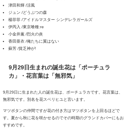
津田和輝 /涼風
ジュン /どうぶつの森
楊菲菲 /アイドルマスター シンデレラガールズ
伊丙入 /東京喰種:re
小金井薫 /烈火の炎
香田亜衣 /俺たちに翼はない
蘇芳 /貧乏神が!
9月29日生まれの誕生花は「ポーチュラ
カ」・花言葉は「無邪気」
9月29日に生まれた人の誕生花は、ポーチュラカです。花言葉は、
無邪気です。別名を花スベリヒユと言います。
マツボタンの仲間ですが花の付き方はマツボタンを上回るほどで
す。夏から秋に花を咲かせるのでその時期のグランドカバーにもお
すすめです。