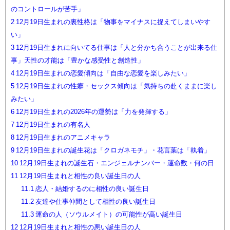
のコントロールが苦手」
2
12月19日生まれの裏性格は「物事をマイナスに捉えてしまいやす
い」
3
12月19日生まれに向いてる仕事は「人と分かち合うことが出来る仕
事」天性の才能は「豊かな感受性と創造性」
4
12月19日生まれの恋愛傾向は「自由な恋愛を楽しみたい」
5
12月19日生まれの性癖・セックス傾向は「気持ちの赴くままに楽し
みたい」
6
12月19日生まれの2026年の運勢は「力を発揮する」
7
12月19日生まれの有名人
8
12月19日生まれのアニメキャラ
9
12月19日生まれの誕生花は「クロガネモチ」・花言葉は「執着」
10
12月19日生まれの誕生石・エンジェルナンバー・運命数・何の日
11
12月19日生まれと相性の良い誕生日の人
11.1
恋人・結婚するのに相性の良い誕生日
11.2
友達や仕事仲間として相性の良い誕生日
11.3
運命の人（ソウルメイト）の可能性が高い誕生日
12
12月19日生まれと相性の悪い誕生日の人