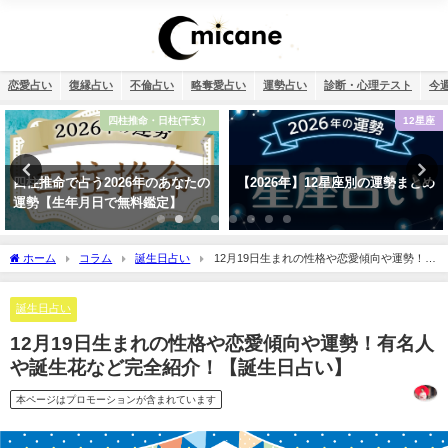
恋愛占い
復縁占い
不倫占い
略奪愛占い
運勢占い
診断・心理テスト
今
12星座
不倫
【2026年】12星座別の運勢まとめ
相性占い・既婚者なのに片思い…
この恋愛は上手くいく？諦めるべ
き？
ホーム
コラム
誕生日占い
12月19日生まれの性格や恋愛傾向や運勢！有
名人や誕生花など完全紹介！【誕生日占い】
誕生日占い
12月19日生まれの性格や恋愛傾向や運勢！有名人
や誕生花など完全紹介！【誕生日占い】
本ページはプロモーションが含まれています