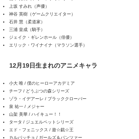
上坂 すみれ（声優）
神谷 英樹（ゲームクリエイター）
石井 慧（柔道家）
三浦 皇成（騎手）
ジェイク・ギレンホール（俳優）
エリック・ワイナイナ（マラソン選手）
12月19日生まれのアニメキャラ
小大 唯 / 僕のヒーローアカデミア
チーフ / どうぶつの森シリーズ
ゾラ・イデアーレ / ブラッククローバー
泉 祐一 / メジャー
山架 美華 / ハイキュー！！
タータ / ジュエルペットシリーズ
エド・フェニックス / 遊☆戯☆王
カルパッチョ / ガールズ＆パンツァー