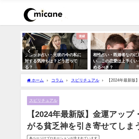
おまじない
復縁
力開運待
タロット占い・元彼の今の私に
相性占い・既婚者なのに
待ち受け
対する気持ちは？どう思って
い…この恋愛は上手くい
る？
めるべき？
ホーム
コラム
スピリチュアル
【2024年最新
う方法
スピリチュアル
【2024年最新版】金運アッ
がる貧乏神を引き寄せてしま
本ページはプロモーションが含まれています