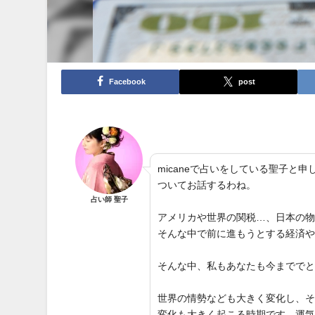
Facebook
post
micaneで占いをしている聖子
ついてお話するわね。
占い師 聖子
アメリカや世界の関税…、日本の
そんな中で前に進もうとする経済
そんな中、私もあなたも今までで
世界の情勢なども大きく変化し、
変化も大きく起こる時期です。運