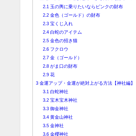
2.1
玉の輿に乗りたいならピンクの財布
2.2
金色（ゴールド）の財布
2.3
宝くじ入れ
2.4
白蛇のアイテム
2.5
金色の招き猫
2.6
フクロウ
2.7
金（ゴールド）
2.8
がま口の財布
2.9
花
3
金運アップ・金運が絶対上がる方法【神社編】
3.1
白蛇神社
3.2
宝木宝木神社
3.3
御金神社
3.4
黄金山神社
3.5
金神社
3.6
金櫻神社