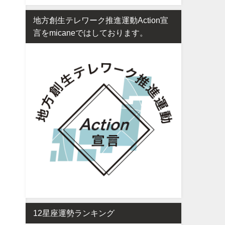
地方創生テレワーク推進運動Action宣
言をmicaneではしております。
12星座運勢ランキング