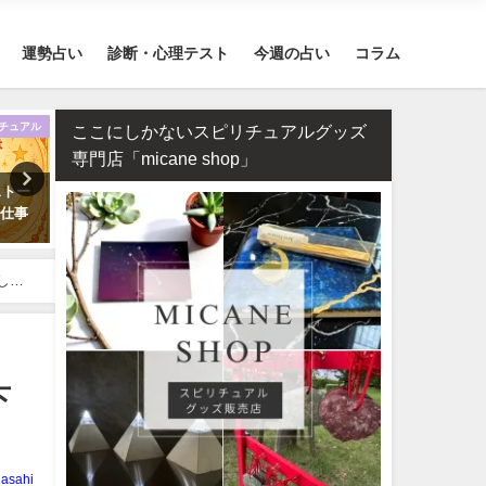
運勢占い
診断・心理テスト
今週の占い
コラム
チュアル
恋愛
ここにしかないスピリチュアルグッズ
専門店「micane shop」
ストー
タロット占い・恋人はいつでき
誕生日占い・運命の人を顔
・仕事
る？彼氏はいつできるのか診断
付きで完全無料で鑑定しま
します！
しま
下
asahi