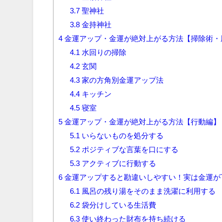
3.7
聖神社
3.8
金持神社
4
金運アップ・金運が絶対上がる方法【掃除術・
4.1
水回りの掃除
4.2
玄関
4.3
家の方角別金運アップ法
4.4
キッチン
4.5
寝室
5
金運アップ・金運が絶対上がる方法【行動編】
5.1
いらないものを処分する
5.2
ポジティブな言葉を口にする
5.3
アクティブに行動する
6
金運アップすると勘違いしやすい！実は金運が
6.1
風呂の残り湯をそのまま洗濯に利用する
6.2
袋分けしている生活費
6.3
使い終わった財布を持ち続ける