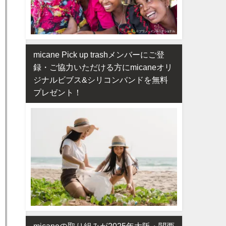
micane Pick up trashメンバーにご登
録・ご協力いただける方にmicaneオリ
ジナルビブス&シリコンバンドを無料
プレゼント！
micaneの取り組みが2025年大阪・関西