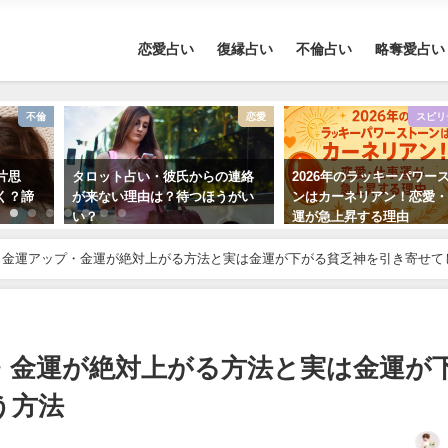
恋愛占い
復縁占い
不倫占い
略奪愛占い
不倫
恋愛
スピリ
片思
タロット占い・彼氏からの連絡
2026年のラッキーパワー
く？諦
が来ない理由は？待つほうがい
ンはカーネリアン！恋愛
い？
運が急上昇する理由
版】金運アップ・金運が絶対上がる方法と実は金運が下がる貧乏神を引き寄せて
プ・金運が絶対上がる方法と実は金運が
う方法