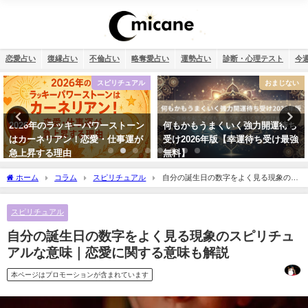
恋愛占い
復縁占い
不倫占い
略奪愛占い
運勢占い
診断・心理テスト
今
おまじない
復縁
何もかもうまくいく強力開運待ち
タロット占い・元彼の今の私に対
受け2026年版【幸運待ち受け最強
する気持ちは？どう思ってる？
無料】
ホーム
コラム
スピリチュアル
自分の誕生日の数字をよく見る現象のス
ピリチュアルな意味｜恋愛に関する意味も解説
スピリチュアル
自分の誕生日の数字をよく見る現象のスピリチュ
アルな意味｜恋愛に関する意味も解説
本ページはプロモーションが含まれています