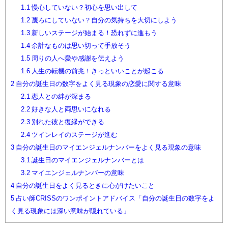
1.1
慢心していない？初心を思い出して
1.2
蔑ろにしていない？自分の気持ちを大切にしよう
1.3
新しいステージが始まる！恐れずに進もう
1.4
余計なものは思い切って手放そう
1.5
周りの人へ愛や感謝を伝えよう
1.6
人生の転機の前兆！きっといいことが起こる
2
自分の誕生日の数字をよく見る現象の恋愛に関する意味
2.1
恋人との絆が深まる
2.2
好きな人と両思いになれる
2.3
別れた彼と復縁ができる
2.4
ツインレイのステージが進む
3
自分の誕生日のマイエンジェルナンバーをよく見る現象の意味
3.1
誕生日のマイエンジェルナンバーとは
3.2
マイエンジェルナンバーの意味
4
自分の誕生日をよく見るときに心がけたいこと
5
占い師CRISSのワンポイントアドバイス「自分の誕生日の数字をよ
く見る現象には深い意味が隠れている」