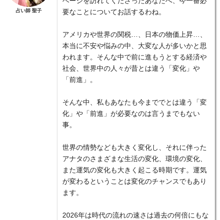
ページを訪れてくださったあなたへ、今一番必
占い師 聖子
要なことについてお話するわね。
アメリカや世界の関税…、日本の物価上昇…、
本当に不安や悩みの中、大変な人が多いかと思
われます。そんな中で前に進もうとする経済や
社会、世界中の人々が昔とは違う「変化」や
「前進」。
そんな中、私もあなたも今まででとは違う「変
化」や「前進」が必要なのは言うまでもない
事。
世界の情勢なども大きく変化し、それに伴った
アナタのさまざまな生活の変化、環境の変化、
また運気の変化も大きく起こる時期です。運気
が変わるということは変化のチャンスでもあり
ます。
2026年は時代の流れの速さは過去の何倍にもな