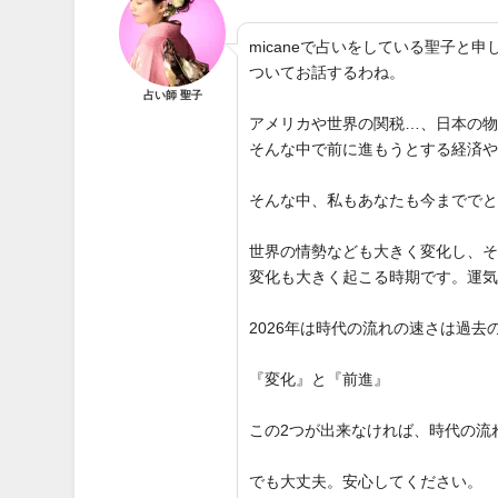
micaneで占いをしている聖子
ついてお話するわね。
占い師 聖子
アメリカや世界の関税…、日本の
そんな中で前に進もうとする経済
そんな中、私もあなたも今までで
世界の情勢なども大きく変化し、
変化も大きく起こる時期です。運
2026年は時代の流れの速さは過
『変化』と『前進』
この2つが出来なければ、時代の流
でも大丈夫。安心してください。