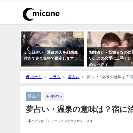
恋愛
恋愛
らの連絡
誕生日占い・運命の人を顔画像
相性占い・既婚者なのに
ほうがい
付きで完全無料で鑑定します！
い…この恋愛は上手くい
めるべき？
ホーム
コラム
夢占い
夢占い・温泉の意味は？宿
夢占い
夢占い
夢占い・温泉の意味は？宿に泊
本ページはプロモーションが含まれています