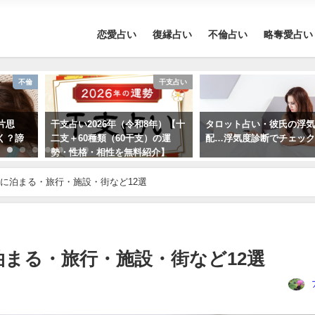
恋愛占い
復縁占い
不倫占い
略奪愛占い
不倫
干支占い
片思
干支占い2026年（令和8年）【十
タロット占い・彼氏の浮
く？諦
二支＋60種類（60干支）の運
配…浮気度診断でチェッ
勢・性格・相性を無料紹介】
に泊まる・旅行・施設・街など12選
まる・旅行・施設・街など12選