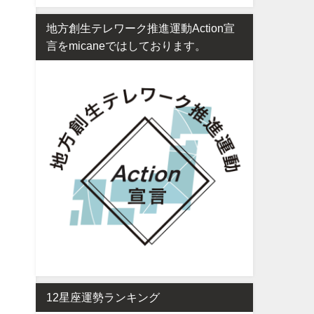
地方創生テレワーク推進運動Action宣
言をmicaneではしております。
12星座運勢ランキング