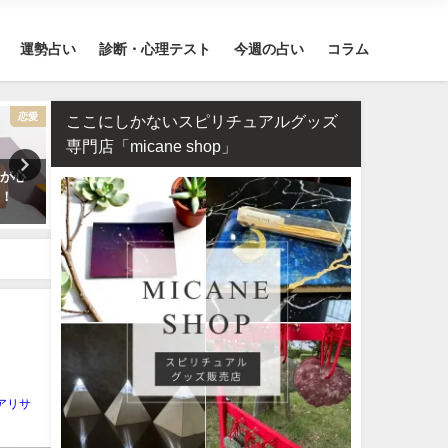
運勢占い
診断・心理テスト
今週の占い
コラム
恋愛
スピリチュアル
ここにしかないスピリチュアルグッズ
専門店「micane shop」
気が心
2026年のラッキーパワーストー
タロット占い・元彼の今の
ク！
ンはカーネリアン！恋愛・仕事
対する気持ちは？どう思っ
運が急上昇する理由
る？
アリサ