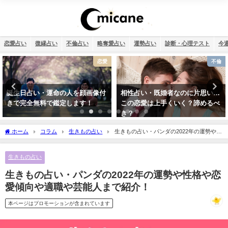
恋愛占い
復縁占い
不倫占い
略奪愛占い
運勢占い
診断・心理テスト
今
不倫
干支占い
相性占い・既婚者なのに片思い…
干支占い2026年（令和8年）【十
この恋愛は上手くいく？諦めるべ
二支＋60種類（60干支）の運勢・
き？
性格・相性を無料紹介】
ホーム
コラム
生きもの占い
生きもの占い・パンダの2022年の運勢や性
格や恋愛傾向や適職や芸能人まで紹介！
生きもの占い
生きもの占い・パンダの2022年の運勢や性格や恋
愛傾向や適職や芸能人まで紹介！
本ページはプロモーションが含まれています