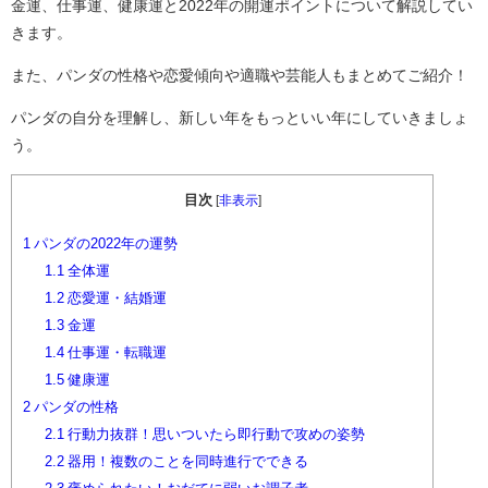
金運、仕事運、健康運と2022年の開運ポイントについて解説してい
きます。
また、パンダの性格や恋愛傾向や適職や芸能人もまとめてご紹介！
パンダの自分を理解し、新しい年をもっといい年にしていきましょ
う。
目次
[
非表示
]
1
パンダの2022年の運勢
1.1
全体運
1.2
恋愛運・結婚運
1.3
金運
1.4
仕事運・転職運
1.5
健康運
2
パンダの性格
2.1
行動力抜群！思いついたら即行動で攻めの姿勢
2.2
器用！複数のことを同時進行でできる