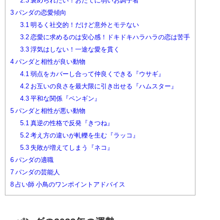
2.3
褒められたい！おだてに弱いお調子者
3
パンダの恋愛傾向
3.1
明るく社交的！だけど意外とモテない
3.2
恋愛に求めるのは安心感！ドキドキハラハラの恋は苦手
3.3
浮気はしない！一途な愛を貫く
4
パンダと相性が良い動物
4.1
弱点をカバーし合って仲良くできる『ウサギ』
4.2
お互いの良さを最大限に引き出せる『ハムスター』
4.3
平和な関係『ペンギン』
5
パンダと相性が悪い動物
5.1
真逆の性格で反発『きつね』
5.2
考え方の違いが軋轢を生む『ラッコ』
5.3
失敗が増えてしまう『ネコ』
6
パンダの適職
7
パンダの芸能人
8
占い師 小鳥のワンポイントアドバイス