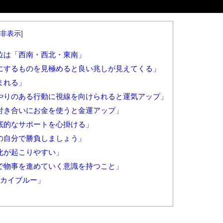
非表示
]
方位は「西南・西北・東南」
切にするものを見極めると良い兆しが見えてくる」
まれる」
いやりのある行動に視線を向けられると運気アップ」
の付き合いにお金を使うと金運アップ」
徹底的なサポートを心掛ける」
まの自分で勝負しましょう」
変化が起こりやすい」
位で物事を進めていく意識を持つこと」
スカイブルー」