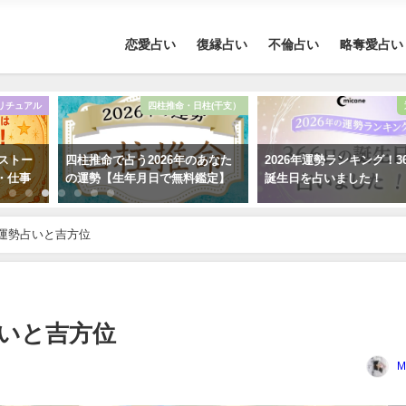
恋愛占い
復縁占い
不倫占い
略奪愛占い
リチュアル
四柱推命・日柱(干支）
ーストー
四柱推命で占う2026年のあなた
2026年運勢ランキング！3
・仕事
の運勢【生年月日で無料鑑定】
誕生日を占いました！
の運勢占いと吉方位
占いと吉方位
M