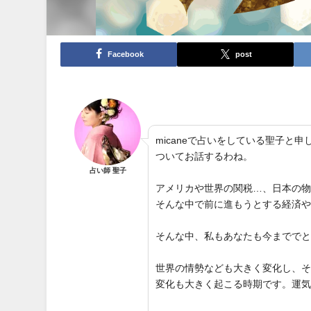
Facebook
post
micaneで占いをしている聖子
ついてお話するわね。
占い師 聖子
アメリカや世界の関税…、日本の
そんな中で前に進もうとする経済
そんな中、私もあなたも今までで
世界の情勢なども大きく変化し、
変化も大きく起こる時期です。運