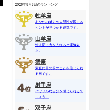
2026年8月6日のランキング
牡羊座
あなたの魅力や人間性が深まる
ヒントが見つかる運気です。
山羊座
対人面に力を入れると運気向
上。
蟹座
素直に目の前のことを信じられ
る日です。
射手座
パワフルな自分を感じられるで
しょう。
双子座