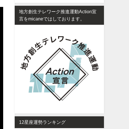
地方創生テレワーク推進運動Action宣
言をmicaneではしております。
12星座運勢ランキング