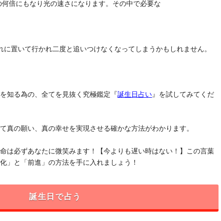
去の何倍にもなり光の速さになります。その中で必要な
れに置いて行かれ二度と追いつけなくなってしまうかもしれません。
」を知る為の、全てを見抜く究極鑑定『
誕生日占い
』を試してみてくだ
けて真の願い、真の幸せを実現させる確かな方法がわかります。
運命は必ずあなたに微笑みます！【今よりも遅い時はない！】この言葉
変化」と「前進」の方法を手に入れましょう！
誕生日で占う