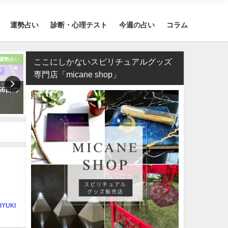
運勢占い
診断・心理テスト
今週の占い
コラム
運勢占い
復縁
ここにしかないスピリチュアルグッズ
専門店「micane shop」
66日の
タロット占い・元彼の今の私に
誕生日占い・運命の人を顔
対する気持ちは？どう思って
付きで完全無料で鑑定しま
る？
IYUKI