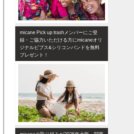
micane Pick up trashメンバーにご登
録・ご協力いただける方にmicaneオリ
ジナルビブス&シリコンバンドを無料
プレゼント！
micaneの取り組みが2025年大阪・関西