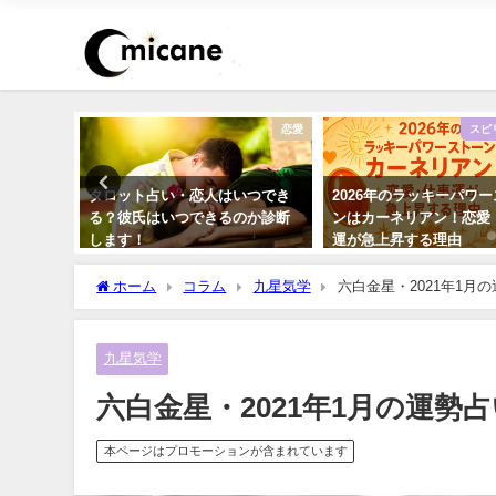
不倫
恋愛
スピ
の恋愛で
タロット占い・恋人はいつでき
2026年のラッキーパワ
は成就す
る？彼氏はいつできるのか診断
ンはカーネリアン！恋愛
します！
運が急上昇する理由
ホーム
コラム
九星気学
六白金星・2021年1月
九星気学
六白金星・2021年1月の運勢
本ページはプロモーションが含まれています