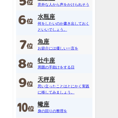
意外な人から声をかけられそう
水瓶座
何をしたいのか書き出しておく
といいでしょう。
魚座
お節介には優しい一言を
牡牛座
周囲の手助けをする日
天秤座
思い立ったことはとにかく実践
に移してみましょう。
蠍座
身の回りの整理を