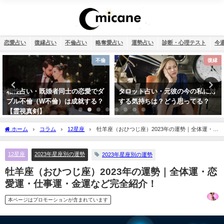
恋愛占い
復縁占い
不倫占い
略奪愛占い
運勢占い
診断・心理テスト
今
復縁
恋愛
タロット占い・元彼の今の私に対
タロット占い・恋人はいつでき
する気持ちは？どう思ってる？
る？彼氏はいつできるのか診断し
ます！
ホーム
コラム
12星座
牡羊座（おひつじ座）2023年の運勢｜全体運・恋
愛運・仕事運・金運など完全紹介！
12星座
2023年星座別の運勢
2023年星座別の運勢
牡羊座（おひつじ座）2023年の運勢｜全体運・恋
愛運・仕事運・金運など完全紹介！
本ページはプロモーションが含まれています