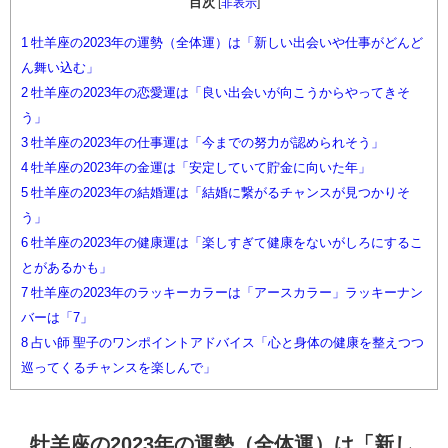
目次
[
非表示
]
1
牡羊座の2023年の運勢（全体運）は「新しい出会いや仕事がどんど
ん舞い込む」
2
牡羊座の2023年の恋愛運は「良い出会いが向こうからやってきそ
う」
3
牡羊座の2023年の仕事運は「今までの努力が認められそう」
4
牡羊座の2023年の金運は「安定していて貯金に向いた年」
5
牡羊座の2023年の結婚運は「結婚に繋がるチャンスが見つかりそ
う」
6
牡羊座の2023年の健康運は「楽しすぎて健康をないがしろにするこ
とがあるかも」
7
牡羊座の2023年のラッキーカラーは「アースカラー」ラッキーナン
バーは「7」
8
占い師 聖子のワンポイントアドバイス「心と身体の健康を整えつつ
巡ってくるチャンスを楽しんで」
牡羊座の2023年の運勢（全体運）は「新し