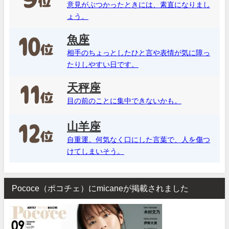
意見がぶつかったときには、素直になりまし
ょう。
魚座
相手のちょっとしたひと言や表情が気に障っ
たりしやすい日です。
天秤座
目の前のことに集中できないかも。
山羊座
自重運。何気なく口にした言葉で、人を傷つ
けてしまいそう。
Pococe（ポコチェ）にmicaneが掲載されました