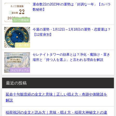
運命数22の2023年の運勢は「好調な一年」【カバラ
数秘術】
カバラ数秘術
今週の運勢・1月12日～1月18日の運勢・恋愛運は？
【12星座別】
今週の運勢
セレナイトタワーの効果とは？浄化・魔除け・置き
場所と「持つ人を選ぶ」と言われる理由を解説
スピリチュアル
最近の投稿
延命十句観音経の全文と意味｜正しい唱え方・奇跡や体験談を
解説
稲荷祝詞の全文と読み方｜意味・唱え方・稲荷大神秘文との違