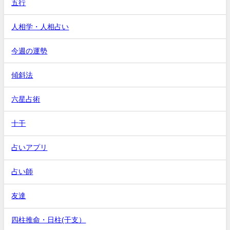
五行
人相学・人相占い
今週の運勢
傾斜法
六星占術
十干
占いアプリ
占い師
友達
四柱推命・日柱(干支）