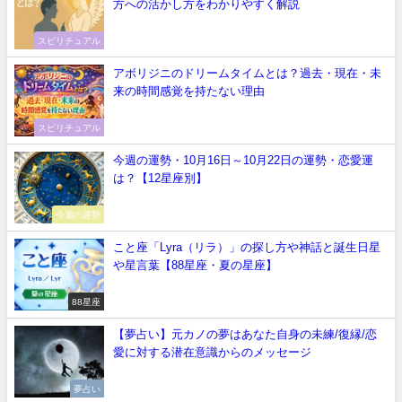
方への活かし方をわかりやすく解説
スピリチュアル
アボリジニのドリームタイムとは？過去・現在・未
来の時間感覚を持たない理由
スピリチュアル
今週の運勢・10月16日～10月22日の運勢・恋愛運
は？【12星座別】
今週の運勢
こと座「Lyra（リラ）」の探し方や神話と誕生日星
や星言葉【88星座・夏の星座】
88星座
【夢占い】元カノの夢はあなた自身の未練/復縁/恋
愛に対する潜在意識からのメッセージ
夢占い