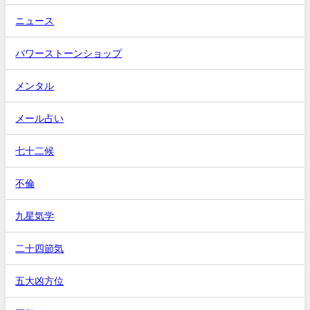
ニュース
パワーストーンショップ
メンタル
メール占い
七十二候
不倫
九星気学
二十四節気
五大凶方位