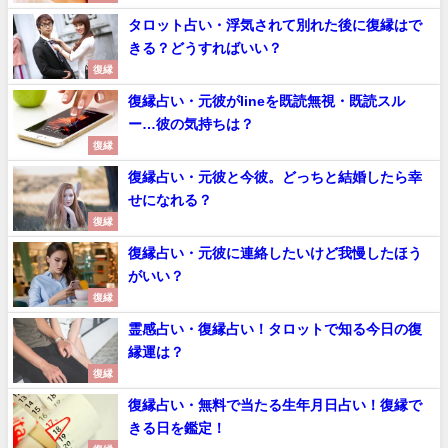
タロット占い・浮気されて別れた後に復縁はで
きる？どうすればいい？
復縁
復縁占い・元彼がlineを既読無視・既読スル
ー…彼の気持ちは？
復縁
復縁占い・元彼と今彼。どっちと結婚したら幸
せになれる？
復縁
復縁占い・元彼に連絡したいけど我慢したほう
がいい？
復縁
霊感占い・復縁占い！タロットで知る今日の復
縁運は？
復縁
復縁占い・無料で当たる生年月日占い！復縁で
きる日を鑑定！