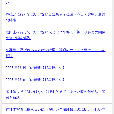
い
厄払いに行ってはいけない日はある？仏滅・赤口・喪中と最適
な時期
成田山へ行ってはいけない人とは？平将門・神田明神との関係
や怖い噂を解説
久高島に呼ばれる人とは？特徴・歓迎のサインと島のルールを
解説
2026年9月後半の運勢【12星座占い】
2026年9月前半の運勢【12星座占い】
御神体は見てはいけない？理由と見てしまった時の対処法・禁
忌を解説
神社で写真は撮らないほうがいい？撮影禁止の場所と正しいマ