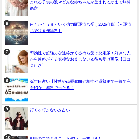
まれる子供の数やどんな赤ちゃんが生まれるかまで無料
鑑定
何もかもうまくいく強力開運待ち受け2026年版【幸運待
ち受け最強無料】
即効性で超強力な連絡がくる待ち受け決定版！好きな人
から連絡がくる究極なおまじない＆待ち受け画像【口コ
ミ付き】
誕生日占い【性格や恋愛傾向や相性や運勢まで一覧で完
全紹介】無料で当たる！
行くか行かないか占い
相手の気持ちタロット占い【一枚引き】