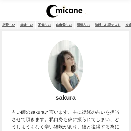
恋愛占い
復縁占い
不倫占い
略奪愛占い
運勢占い
診断・心理テスト
今
sakura
占い師のsakuraと言います。主に復縁の占いを担当
させて頂きます。私自身も彼に振られてしまい、ど
うしようもなく辛い経験があり、彼と復縁する為に