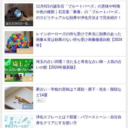
11月6日の誕生石「ブルートパーズ」の意味や特徴
や色の種類｜石言葉「教養」の「ブルートパーズ」
のスピリチュアルな効果や浄化方法まで完全紹介！
誕生石365日一覧
【正しい意味や石言
葉】
レインボーローズの待ち受けで本当に効果のあった
画像＆実は効果のない待ち受け画像徹底比較【2024
年】
おまじない
埼玉の占い20選！当たると有名な占い師・人気の占
いの館【2024年最新版】
占い師
夢占い・学校の意味は？遅刻・廊下・先生・階段な
ど14選
夢占い
夢占い
浄化スプレーとは？部屋・パワーストーン・自分自
身をクリアにする使い方