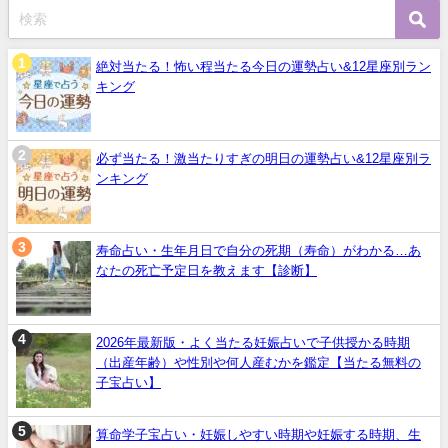
絶対当たる！怖い程当たる今日の運勢占い&12星座別ラン
キング
必ず当たる！激当たりすぎの明日の運勢占い&12星座別ラ
ンキング
寿命占い・生年月日で自分の死期（寿命）がわかる…あ
なたの死亡予定日を教えます【診断】
2026年最新版・よく当たる妊娠占いで子供授かる時期
（出産年齢）や性別や何人産むかを鑑定【当たる無料の
子宝占い】
算命学子宝占い・妊娠しやすい時期や妊娠する時期、生