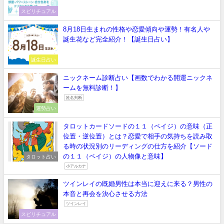
スピリチュアル
8月18日生まれの性格や恋愛傾向や運勢！有名人や
誕生花など完全紹介！【誕生日占い】
誕生日占い
ニックネーム診断占い【画数でわかる開運ニックネ
ームを無料診断！】
姓名判断
運勢占い
タロットカードソードの１１（ペイジ）の意味（正
位置・逆位置）とは？恋愛で相手の気持ちを読み取
る時の状況別のリーディングの仕方を紹介【ソード
の１１（ペイジ）の人物像と意味】
タロット占い
小アルカナ
ツインレイの既婚男性は本当に迎えに来る？男性の
本音と再会を決心させる方法
ツインレイ
スピリチュアル