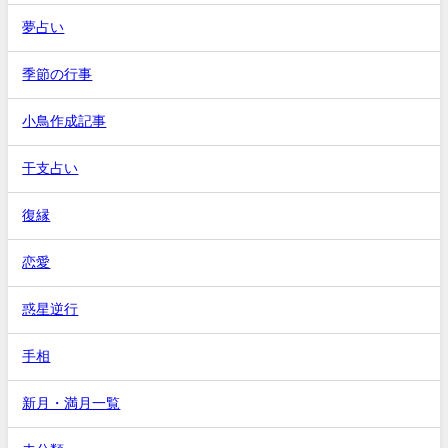
夢占い
季節の行事
小鳥作成記事
干支占い
復縁
恋愛
惑星逆行
手相
新月・満月一覧