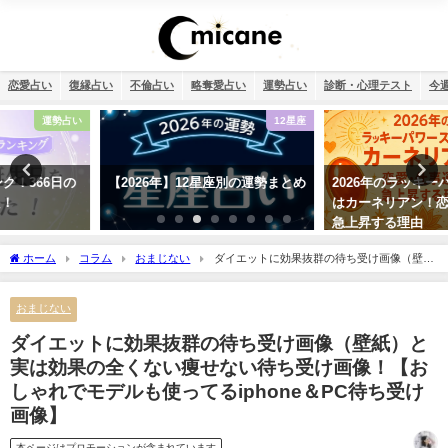
恋愛占い
復縁占い
不倫占い
略奪愛占い
運勢占い
診断・心理テスト
今
12星座
スピリチュアル
【2026年】12星座別の運勢まとめ
2026年のラッキーパワーストーン
はカーネリアン！恋愛・仕事運が
急上昇する理由
ホーム
コラム
おまじない
ダイエットに効果抜群の待ち受け画像（壁
紙）と実は効果の全くない痩せない待ち受け画像！【おしゃれでモデルも使ってる
iphone＆PC待ち受け画像】
おまじない
ダイエットに効果抜群の待ち受け画像（壁紙）と
実は効果の全くない痩せない待ち受け画像！【お
しゃれでモデルも使ってるiphone＆PC待ち受け
画像】
本ページはプロモーションが含まれています