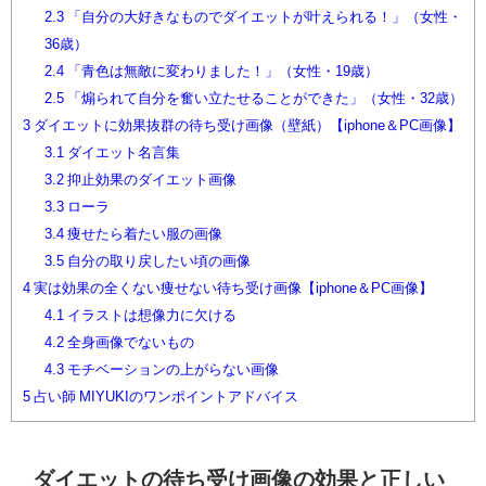
2.3
「自分の大好きなものでダイエットが叶えられる！」（女性・
36歳）
2.4
「青色は無敵に変わりました！」（女性・19歳）
2.5
「煽られて自分を奮い立たせることができた」（女性・32歳）
3
ダイエットに効果抜群の待ち受け画像（壁紙）【iphone＆PC画像】
3.1
ダイエット名言集
3.2
抑止効果のダイエット画像
3.3
ローラ
3.4
痩せたら着たい服の画像
3.5
自分の取り戻したい頃の画像
4
実は効果の全くない痩せない待ち受け画像【iphone＆PC画像】
4.1
イラストは想像力に欠ける
4.2
全身画像でないもの
4.3
モチベーションの上がらない画像
5
占い師 MIYUKIのワンポイントアドバイス
ダイエットの待ち受け画像の効果と正しい