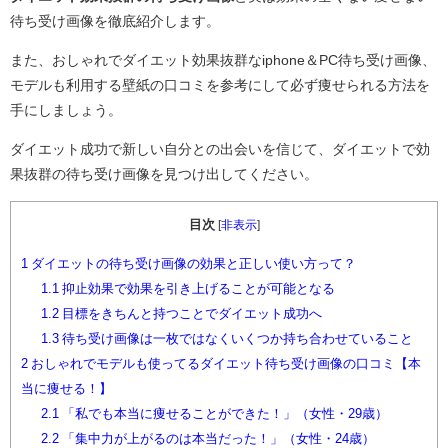
待ち受け画像を徹底紹介します。
また、おしゃれでダイエット効果抜群なiphone＆PC待ち受け画像、
モデルも利用する壁紙の口コミを参考にして必ず痩せられる方法を
手にしましょう。
ダイエット成功で新しい自分との出会いを信じて、ダイエットで効
果抜群の待ち受け画像を見つけ出してください。
目次
[
非表示
]
1
ダイエットの待ち受け画像の効果と正しい使い方って？
1.1
抑止効果で効果を引き上げることが可能となる
1.2
目標をきちんと持つことでダイエット成功へ
1.3
待ち受け画像は一枚ではなくいくつか持ち合わせていること
2
おしゃれでモデルも使ってるダイエット待ち受け画像の口コミ【本
当に痩せる！】
2.1
「私でも本当に痩せることができた！」（女性・29歳）
2.2
「集中力が上がるのは本当だった！」（女性・24歳）