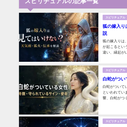
スピリチュアルの記事一覧
スピリチュアル
狐の嫁入り
説
狐の嫁入りは
が起こるとい
違い、縁起がい
スピリチュアル
白蛇がつい
白蛇がついて
といわれてい
響、白蛇がつく
スピリチュアル