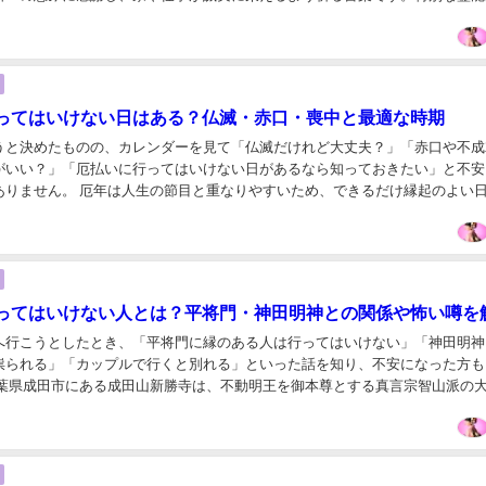
ではなく、神様へ敬意と感謝を申し上げ、自分も励...
ってはいけない日はある？仏滅・赤口・喪中と最適な時期
うと決めたものの、カレンダーを見て「仏滅だけれど大丈夫？」「赤口や不成
がいい？」「厄払いに行ってはいけない日があるなら知っておきたい」と不安
ありません。 厄年は人生の節目と重なりやすいため、できるだけ縁起のよい
は自然なことです。しかし、六曜や暦注の意味と、...
ってはいけない人とは？平将門・神田明神との関係や怖い噂を
へ行こうとしたとき、「平将門に縁のある人は行ってはいけない」「神田明神
祟られる」「カップルで行くと別れる」といった話を知り、不安になった方も
千葉県成田市にある成田山新勝寺は、不動明王を御本尊とする真言宗智山派の
姿のお不動さま、平将門の乱に関わる開山縁起、御...