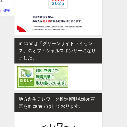
聖子
micaneは「グリーンサイトライセン
ス」のオフィシャルスポンサーになり
ました。
地方創生テレワーク推進運動Action宣
言をmicaneではしております。