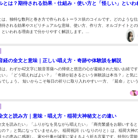
ルとは？期待される効果・仕組み・使い方と「怪しい」といわ
とは、独特な数列と巻き方で作られるトーラス状のコイルです。どのような仕
期待される効果やスピリチュアルな意味、使い方、作り方、オルゴナイトとの
といわれる理由まで分かりやすく解説します。...
音経の全文と意味｜正しい唱え方・奇跡や体験談を解説
経は、わずか42文字に観音菩薩への帰依と慈悲の心が凝縮された短いお経で
たい」「どう唱えればよい？」「奇跡が起きるという体験談は本当？」と気に
るでしょう。 短いからこそ毎日の祈りに取り入れやすい一方、「延命」とい
に対する確実な効果だと受け取るのは適切ではあり...
全文と読み方｜意味・唱え方・稲荷大神秘文との違い
全文を読みたい」「ふりがなを見ながら唱えたい」「商売繁盛をお願いすると
なの？」と気になっていませんか。 稲荷祝詞（いなりのりと）は、稲荷大神
日々の恵みに感謝し、家や仕事が誠実に栄えるよう祈る言葉です。特別な霊能