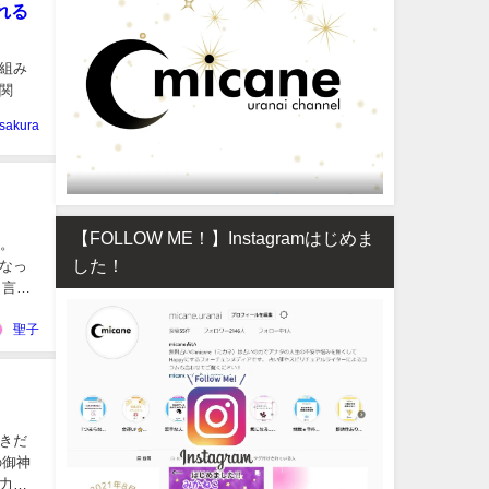
れる
組み
関
sakura
【FOLLOW ME！】Instagramはじめま
す。
した！
なっ
う言葉
聖子
きだ
の御神
力を