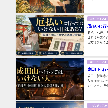
得るための呪文
スピリチュアル
厄払いに行
厄払いへ行こ
は避けたほう
る方は少なく
びたいと思うの
スピリチュアル
成田山へ行
成田山新勝寺
方参拝すると
でしょう。 
です。厳しいお
スピリチュアル