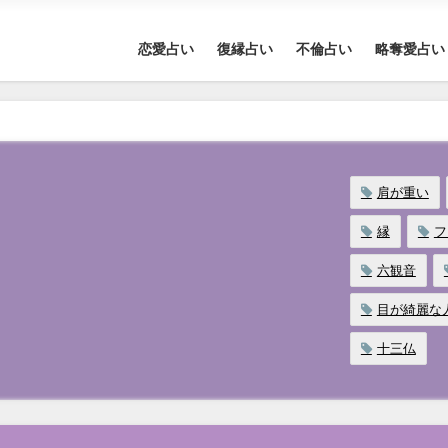
恋愛占い
復縁占い
不倫占い
略奪愛占い
肩が重い
縁
フ
六観音
目が綺麗な
十三仏