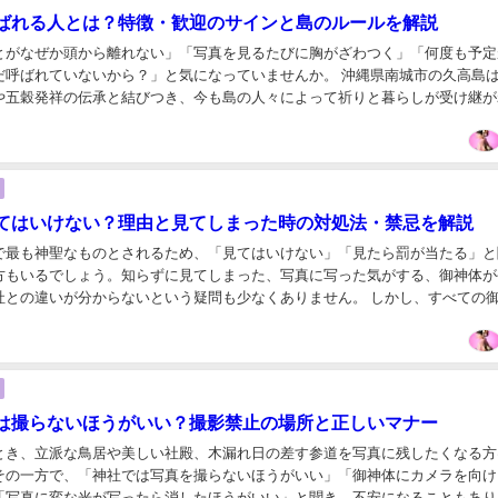
ばれる人とは？特徴・歓迎のサインと島のルールを解説
とがなぜか頭から離れない」「写真を見るたびに胸がざわつく」「何度も予定
だ呼ばれていないから？」と気になっていませんか。 沖縄県南城市の久高島
や五穀発祥の伝承と結びつき、今も島の人々によって祈りと暮らしが受け継が
神の島」として知られる一方、観光地として整備さ...
てはいけない？理由と見てしまった時の対処法・禁忌を解説
で最も神聖なものとされるため、「見てはいけない」「見たら罰が当たる」と
方もいるでしょう。知らずに見てしまった、写真に写った気がする、御神体が
社との違いが分からないという疑問も少なくありません。 しかし、すべての
止なのではありません。社殿の奥に非公開で奉安さ...
は撮らないほうがいい？撮影禁止の場所と正しいマナー
とき、立派な鳥居や美しい社殿、木漏れ日の差す参道を写真に残したくなる方
その一方で、「神社では写真を撮らないほうがいい」「御神体にカメラを向け
「写真に変な光が写ったら消したほうがいい」と聞き、不安になることもあり