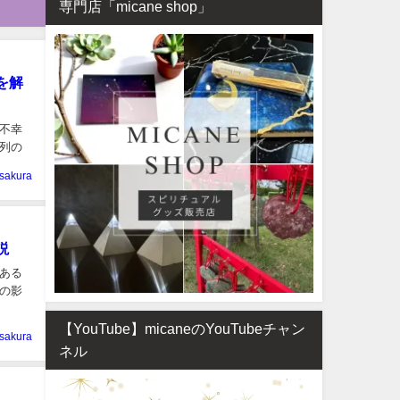
専門店「micane shop」
を解
不幸
列の
sakura
説
ある
の影
【YouTube】micaneのYouTubeチャン
sakura
ネル