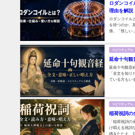
ロダンコイ
理由を解説
ロダンコイル
を持つのか、
係、「怪しい」
スピリチュアル
延命十句観
延命十句観音
「全文を知り
ている方もい
を、寿命や病気
スピリチュアル
稲荷祝詞の
「稲荷祝詞の
け唱える祝詞
徳をたたえ、