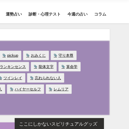
運勢占い
診断・心理テスト
今週の占い
コラム
pickup
おみくじ
守り本尊
ランキンセンス
龍体文字
算命学
ツインレイ
忘れられない人
人
ハイヤーセルフ
レムリア
ここにしかないスピリチュアルグッズ