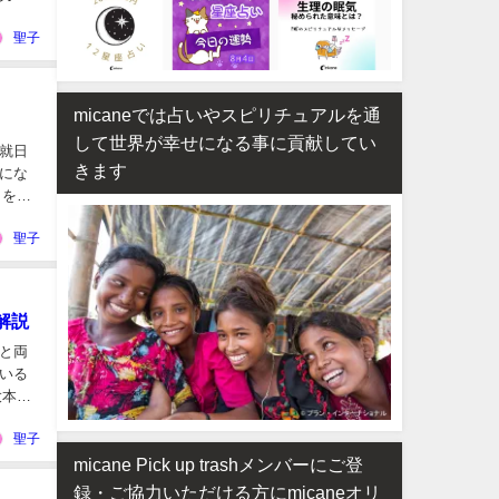
聖子
micaneでは占いやスピリチュアルを通
して世界が幸せになる事に貢献してい
就日
きます
にな
日を選
聖子
解説
と両
いる
大本山
聖子
micane Pick up trashメンバーにご登
録・ご協力いただける方にmicaneオリ