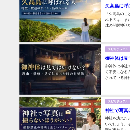
久高島に呼
「久高島のこ
れるのは、ま
球の開闢神話
いる島です。「
スピリチュアル
御神体は見
御神体は神社
て不安になる
されている神
が一律に拝観禁
スピリチュアル
神社で写真
神社を訪れた
いでしょう。
罰が当たる」