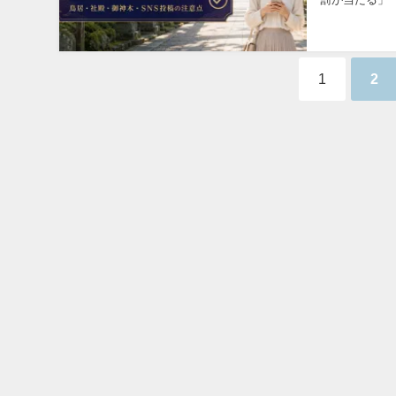
す。 神社での
1
2