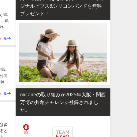
ジナルビブス&シリコンバンドを無料
プレゼント！
が流
は、琉
れて
聖子
聞い
公開
御神体
聖子
micaneの取り組みが2025年大阪・関西
万博の共創チャレンジ登録されまし
た。
は多
ると
ま