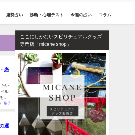
運勢占い
診断・心理テスト
今週の占い
コラム
ここにしかないスピリチュアルグッズ
専門店「micane shop」
・恋
りたい
（ベル
を鑑
聖子
期の運