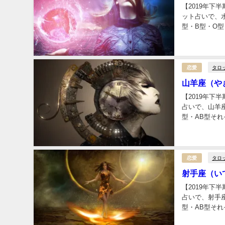
【2019年
ット占いで、
型・B型・O型
タロ
恋愛
山羊座（や
【2019年
占いで、山羊
型・AB型それ
タロ
恋愛
射手座（い
【2019年
占いで、射手
型・AB型それ