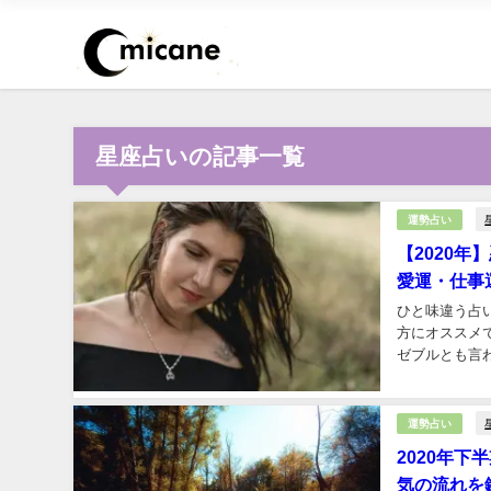
星座占いの記事一覧
運勢占い
【2020
愛運・仕事
ひと味違う占
方にオススメ
ゼブルとも言
定いたします！
運勢占い
2020年
気の流れを