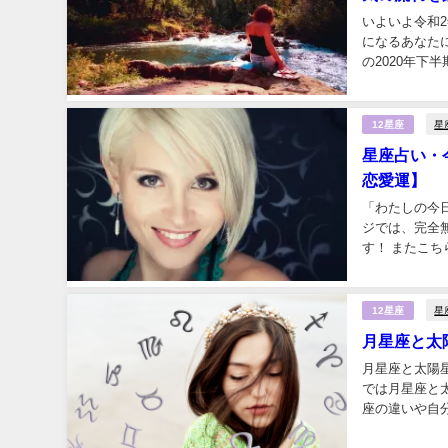
いよいよ令和
になるあなたに
の2020年
こちらのページ
星
12星座
星座占い・
恋愛運】
「わたしの今
ジでは、完全
す！ またこ
goo「今日の
星
12星座
月星座と太
月星座と太陽
では月星座と
座の違いや自分