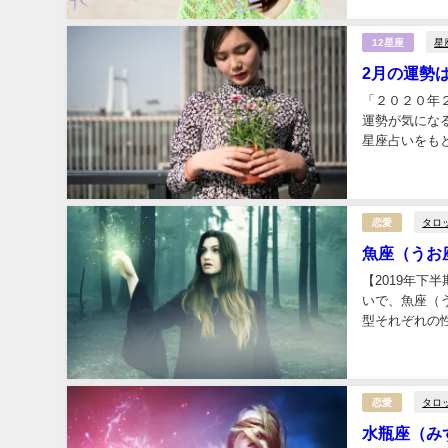
星
12星座
2月の運勢
「２０２０年
運勢が気にな
星座占いをもと
ラムでは、20
タロ
恋愛
魚座（うお
【2019年
いで、魚座（
型それぞれの性
タロ
恋愛
水瓶座（み