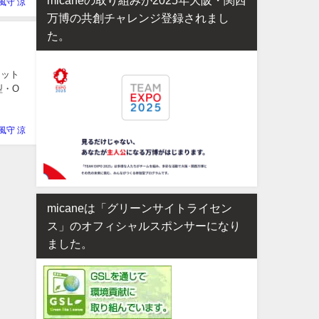
風守 涼
万博の共創チャレンジ登録されまし
た。
ロット
型・O
風守 涼
micaneは「グリーンサイトライセン
ス」のオフィシャルスポンサーになり
ました。