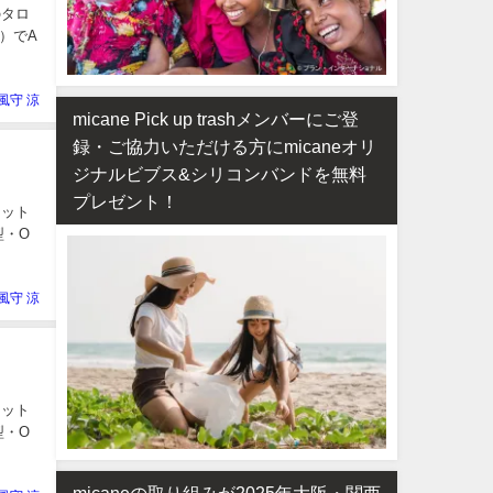
のタロ
）でA
風守 涼
micane Pick up trashメンバーにご登
録・ご協力いただける方にmicaneオリ
ジナルビブス&シリコンバンドを無料
プレゼント！
ロット
型・O
風守 涼
ロット
型・O
micaneの取り組みが2025年大阪・関西