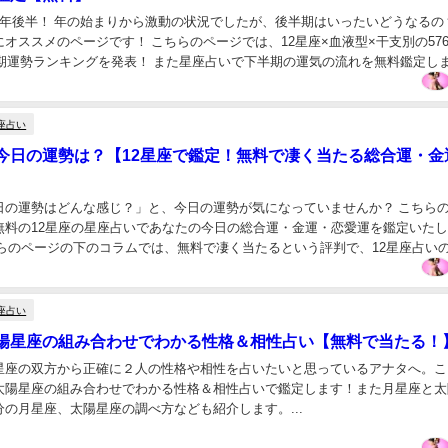
2年後半！ 年の始まりから激動の状況でしたが、後半期はいったいどうなるの
オススメのページです！ こちらのページでは、12星座×血液型×干支別の57
下半期運勢ランキングを発表！ また星座占いで下半期の運気の流れを無料鑑定し
の下のコラムでは、2020年...
座占い
今日の運勢は？【12星座で鑑定！無料で凄く当たる総合運・金
日の運勢はどんな感じ？」と、今日の運勢が気になっていませんか？ こちら
無料の12星座の星座占いであなたの今日の総合運・金運・恋愛運を鑑定いた
ちらのページの下のコラムでは、無料で凄く当たるという評判で、12星座占い
運気予報」や、めざましテレビの星座占い「めざま...
座占い
陽星座の組み合わせでわかる性格＆相性占い【無料で当たる！
星座の双方から正確に２人の性格や相性を占いたいと思っているアナタへ。こ
太陽星座の組み合わせでわかる性格＆相性占いで鑑定します！また月星座と太
の月星座、太陽星座の調べ方なども紹介します。...