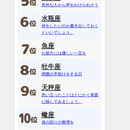
意外な人から声をかけられそう
水瓶座
何をしたいのか書き出しておく
といいでしょう。
魚座
お節介には優しい一言を
牡牛座
周囲の手助けをする日
天秤座
思い立ったことはとにかく実践
に移してみましょう。
蠍座
身の回りの整理を