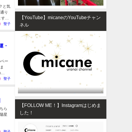
？と気
6通り
【YouTube】micaneのYouTubeチャン
ます！
聖子
ネル
運・
のペー
しま
の
聖子
】
【FOLLOW ME！】Instagramはじめま
ちら
した！
陽星
聖子