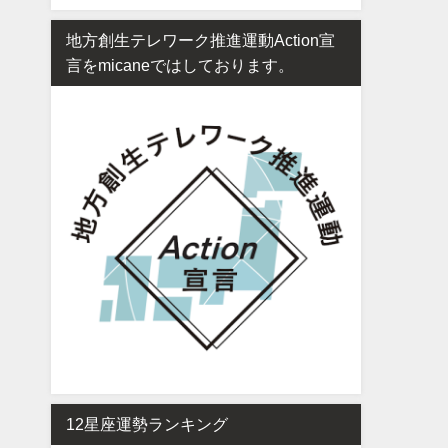
地方創生テレワーク推進運動Action宣
言をmicaneではしております。
12星座運勢ランキング