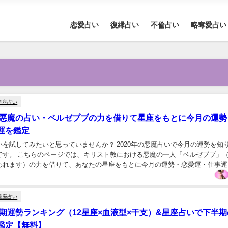
恋愛占い
復縁占い
不倫占い
略奪愛占い
星座占い
年】悪魔の占い・ベルゼブブの力を借りて星座をもとに今月の運勢
運を鑑定
いを試してみたいと思っていませんか？ 2020年の悪魔占いで今月の運勢を知
です。 こちらのページでは、キリスト教における悪魔の一人「ベルゼブブ」
われます）の力を借りて、あなたの星座をもとに今月の運勢・恋愛運・仕事運
 一風変わった悪魔占いは、あなたの真実の...
星座占い
下半期運勢ランキング（12星座×血液型×干支）&星座占いで下半
鑑定【無料】