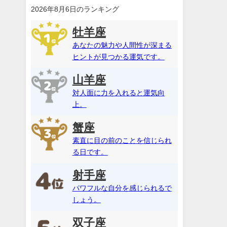
2026年8月6日のランキング
牡羊座
あなたの魅力や人間性が深まる
ヒントが見つかる運気です。
山羊座
対人面に力を入れると運気向
上。
蟹座
素直に目の前のことを信じられ
る日です。
射手座
パワフルな自分を感じられるで
しょう。
双子座