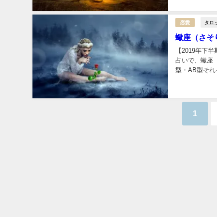
タロ
恋愛
蠍座（さそ
【2019年
占いで、蠍座
型・AB型それ
1