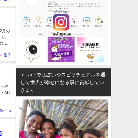
2月の
けで、
のコ
聖子
micaneでは占いやスピリチュアルを通
して世界が幸せになる事に貢献してい
ット占
きます
・AB
風守 涼
】