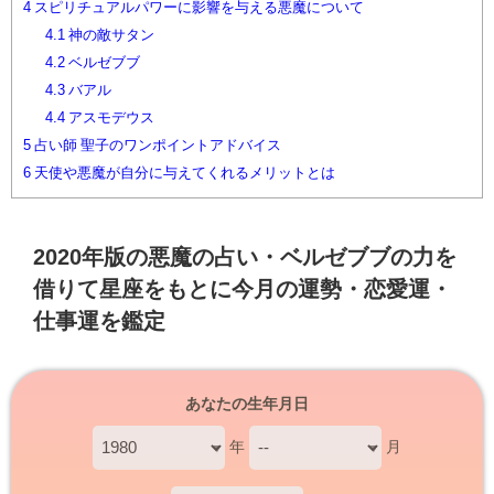
4
スピリチュアルパワーに影響を与える悪魔について
4.1
神の敵サタン
4.2
ベルゼブブ
4.3
バアル
4.4
アスモデウス
5
占い師 聖子のワンポイントアドバイス
6
天使や悪魔が自分に与えてくれるメリットとは
2020年版の悪魔の占い・ベルゼブブの力を
借りて星座をもとに今月の運勢・恋愛運・
仕事運を鑑定
あなたの生年月日
年
月