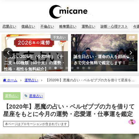
恋愛占い
復縁占い
不倫占い
略奪愛占い
運勢占い
診断・心理テスト
今
恋愛
四柱推命・日柱(干支）
誕生日占い・運命の人を顔画像付
四柱推命で占う2026年のあなたの
きで完全無料で鑑定します！
運勢【生年月日で無料鑑定】
ホーム
運勢占い
【2020年】悪魔の占い・ベルゼブブの力を借りて星座をも
とに今月の運勢・恋愛運・仕事運を鑑定
運勢占い
星座占い
【2020年】悪魔の占い・ベルゼブブの力を借りて
星座をもとに今月の運勢・恋愛運・仕事運を鑑定
本ページはプロモーションが含まれています