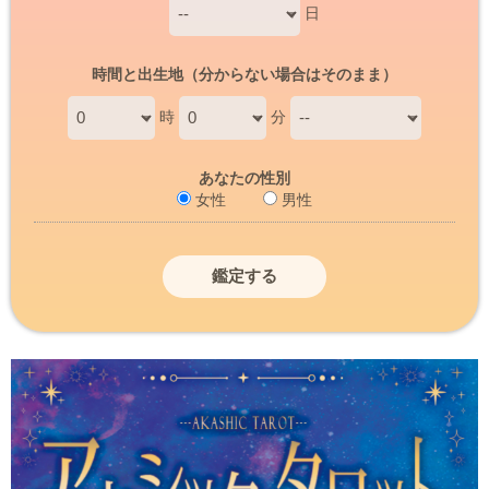
日
時間と出生地（分からない場合はそのまま）
時
分
あなたの性別
女性
男性