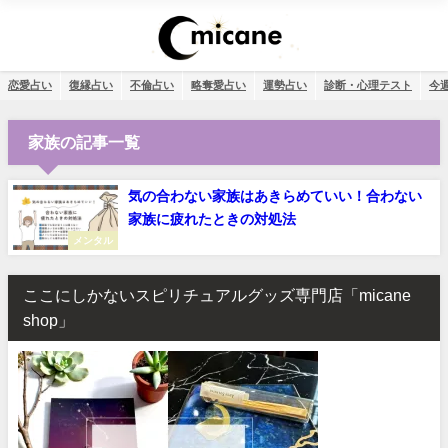
恋愛占い
復縁占い
不倫占い
略奪愛占い
運勢占い
診断・心理テスト
今
家族の記事一覧
気の合わない家族はあきらめていい！合わない
家族に疲れたときの対処法
メンタル
ここにしかないスピリチュアルグッズ専門店「micane
shop」