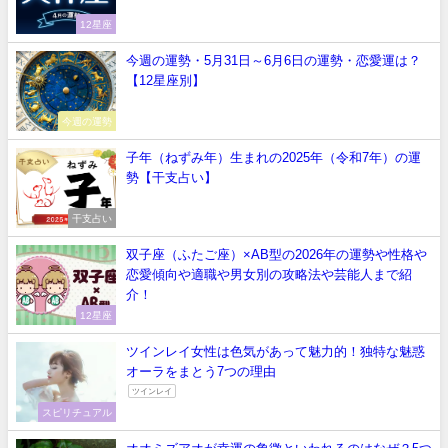
12星座
今週の運勢・5月31日～6月6日の運勢・恋愛運は？
【12星座別】
今週の運勢
子年（ねずみ年）生まれの2025年（令和7年）の運
勢【干支占い】
干支占い
双子座（ふたご座）×AB型の2026年の運勢や性格や
恋愛傾向や適職や男女別の攻略法や芸能人まで紹
介！
12星座
ツインレイ女性は色気があって魅力的！独特な魅惑
オーラをまとう7つの理由
ツインレイ
スピリチュアル