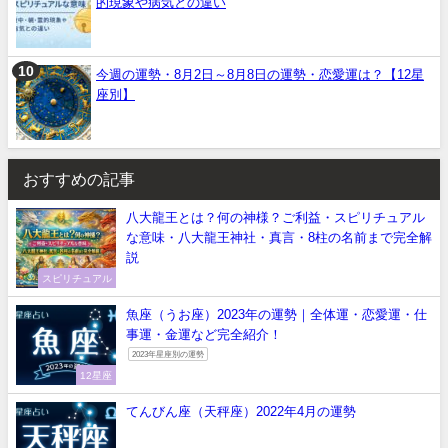
的現象や病気との違い
今週の運勢・8月2日～8月8日の運勢・恋愛運は？【12星
座別】
おすすめの記事
八大龍王とは？何の神様？ご利益・スピリチュアル
な意味・八大龍王神社・真言・8柱の名前まで完全解
説
スピリチュアル
魚座（うお座）2023年の運勢｜全体運・恋愛運・仕
事運・金運など完全紹介！
2023年星座別の運勢
12星座
てんびん座（天秤座）2022年4月の運勢