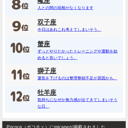
蠍座
人との間の垣根がなくなります
双子座
今日はあれこれ考えてしまいそう。
蟹座
ずっとやりたかったトレーニングや運動を始
めると良いでしょう。
獅子座
運気を下げるのは整理整頓不足が原因かも。
牡羊座
気持ちになぜか無力感が出てきてしまいそう
な日。
Pococe（ポコチェ）にmicaneが掲載されました