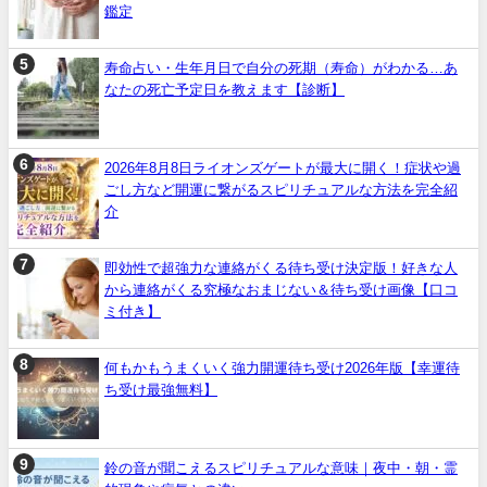
鑑定
寿命占い・生年月日で自分の死期（寿命）がわかる…あ
なたの死亡予定日を教えます【診断】
2026年8月8日ライオンズゲートが最大に開く！症状や過
ごし方など開運に繋がるスピリチュアルな方法を完全紹
介
即効性で超強力な連絡がくる待ち受け決定版！好きな人
から連絡がくる究極なおまじない＆待ち受け画像【口コ
ミ付き】
何もかもうまくいく強力開運待ち受け2026年版【幸運待
ち受け最強無料】
鈴の音が聞こえるスピリチュアルな意味｜夜中・朝・霊