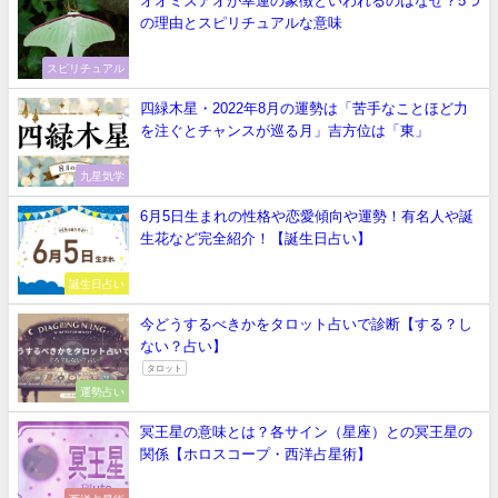
オオミズアオが幸運の象徴といわれるのはなぜ？5つ
の理由とスピリチュアルな意味
スピリチュアル
四緑木星・2022年8月の運勢は「苦手なことほど力
を注ぐとチャンスが巡る月」吉方位は「東」
九星気学
6月5日生まれの性格や恋愛傾向や運勢！有名人や誕
生花など完全紹介！【誕生日占い】
誕生日占い
今どうするべきかをタロット占いで診断【する？し
ない？占い】
タロット
運勢占い
冥王星の意味とは？各サイン（星座）との冥王星の
関係【ホロスコープ・西洋占星術】