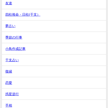
友達
四柱推命・日柱(干支）
夢占い
季節の行事
小鳥作成記事
干支占い
復縁
恋愛
惑星逆行
手相