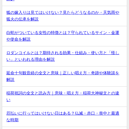
狐の嫁入りは見てはいけない？見たらどうなるのか・天気雨や
狐火の伝承を解説
白蛇がついている女性の特徴とは？守られているサイン・金運
や使命を解説
ロダンコイルとは？期待される効果・仕組み・使い方と「怪し
い」といわれる理由を解説
延命十句観音経の全文と意味｜正しい唱え方・奇跡や体験談を
解説
稲荷祝詞の全文と読み方｜意味・唱え方・稲荷大神秘文との違
い
厄払いに行ってはいけない日はある？仏滅・赤口・喪中と最適
な時期