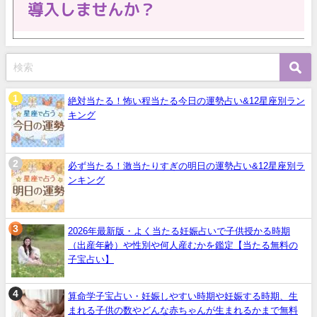
絶対当たる！怖い程当たる今日の運勢占い&12星座別ラン
キング
必ず当たる！激当たりすぎの明日の運勢占い&12星座別ラ
ンキング
2026年最新版・よく当たる妊娠占いで子供授かる時期
（出産年齢）や性別や何人産むかを鑑定【当たる無料の
子宝占い】
算命学子宝占い・妊娠しやすい時期や妊娠する時期、生
まれる子供の数やどんな赤ちゃんが生まれるかまで無料