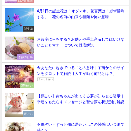
西洋占星術
4月1日の誕生花は「オダマキ」花言葉は「必ず勝利
する」｜花の名前の由来や種類や怖い意味
誕生花
お彼岸に何をする？お供えや手土産＆してはいけな
いこととマナーについて徹底解説
季節の行事
今あなたに起きていることの意味｜宇宙からのサイ
ンをタロットで解読【人生が動く前兆とは？】
タロット占い
運勢占い
【夢占い】赤ちゃんが出てくる夢が知らせる暗示｜
幸運をもたらすメッセージと警告夢を状況別に解説
夢占い
不倫占い・ずっと側に居たい…この関係はいつまで
続く？