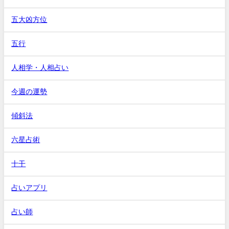
五大凶方位
五行
人相学・人相占い
今週の運勢
傾斜法
六星占術
十干
占いアプリ
占い師