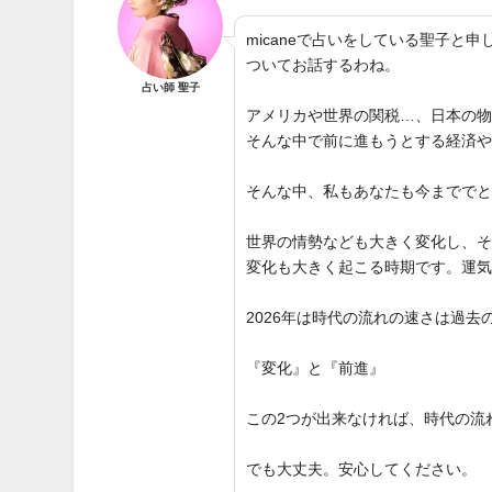
micaneで占いをしている聖子
ついてお話するわね。
占い師 聖子
アメリカや世界の関税…、日本の
そんな中で前に進もうとする経済
そんな中、私もあなたも今までで
世界の情勢なども大きく変化し、
変化も大きく起こる時期です。運
2026年は時代の流れの速さは過
『変化』と『前進』
この2つが出来なければ、時代の流
でも大丈夫。安心してください。