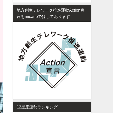
地方創生テレワーク推進運動Action宣
言をmicaneではしております。
12星座運勢ランキング