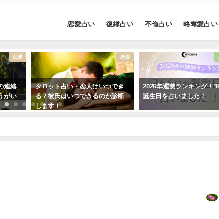
恋愛占い
復縁占い
不倫占い
略奪愛占い
恋愛
恋愛
の連絡
タロット占い・恋人はいつでき
2026年運勢ランキング！3
うがい
る？彼氏はいつできるのか診断
誕生日を占いました！
します！