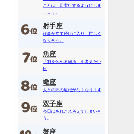
ことは、即実行するようにしま
しょう。
射手座
仕事が立て続けに入り、忙しく
なりそう。
魚座
「羽を休める場所」を考えたい
日
蠍座
人との間の垣根がなくなります
双子座
今日はあれこれ考えてしまいそ
う。
蟹座