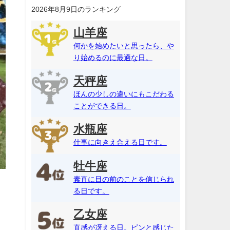
2026年8月9日のランキング
山羊座
何かを始めたいと思ったら、や
り始めるのに最適な日。
天秤座
ほんの少しの違いにもこだわる
ことができる日。
水瓶座
仕事に向きえ合える日です。
牡牛座
素直に目の前のことを信じられ
る日です。
乙女座
直感が冴える日。ピンと感じた