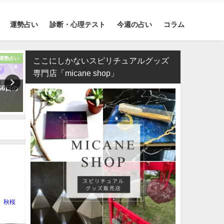
運勢占い
診断・心理テスト
今週の占い
コラム
運勢占い
復縁
ここにしかないスピリチュアルグッズ
専門店「micane shop」
66日の
タロット占い・元彼の今の私に
相性占い・既婚者同士の恋
対する気持ちは？どう思って
ダブル不倫（W不倫）は成
る？
る？【霊視真剣】
秋桜