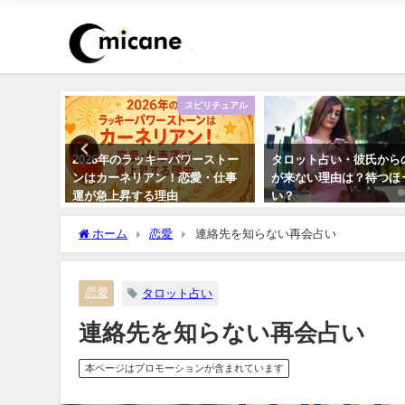
おまじない
スピリチュアル
力開運待
2026年のラッキーパワーストー
タロット占い・彼氏から
待ち受け
ンはカーネリアン！恋愛・仕事
が来ない理由は？待つほ
運が急上昇する理由
い？
ホーム
恋愛
連絡先を知らない再会占い
恋愛
タロット占い
連絡先を知らない再会占い
本ページはプロモーションが含まれています