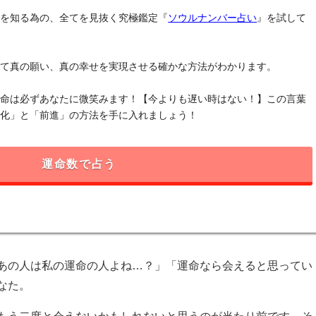
」を知る為の、全てを見抜く究極鑑定『
ソウルナンバー占い
』を試して
けて真の願い、真の幸せを実現させる確かな方法がわかります。
運命は必ずあなたに微笑みます！【今よりも遅い時はない！】この言葉
変化」と「前進」の方法を手に入れましょう！
運命数で占う
あの人は私の運命の人よね…？」「運命なら会えると思ってい
なた。
もう二度と会えないかもしれないと思うのが当たり前です。そ