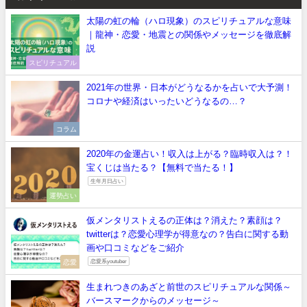
太陽の虹の輪（ハロ現象）のスピリチュアルな意味
｜龍神・恋愛・地震との関係やメッセージを徹底解
説
スピリチュアル
2021年の世界・日本がどうなるかを占いで大予測！
コロナや経済はいったいどうなるの…？
コラム
2020年の金運占い！収入は上がる？臨時収入は？！
宝くじは当たる？【無料で当たる！】
生年月日占い
運勢占い
仮メンタリストえるの正体は？消えた？素顔は？
twitterは？恋愛心理学が得意なの？告白に関する動
画や口コミなどをご紹介
恋愛
恋愛系youtuber
生まれつきのあざと前世のスピリチュアルな関係～
バースマークからのメッセージ～