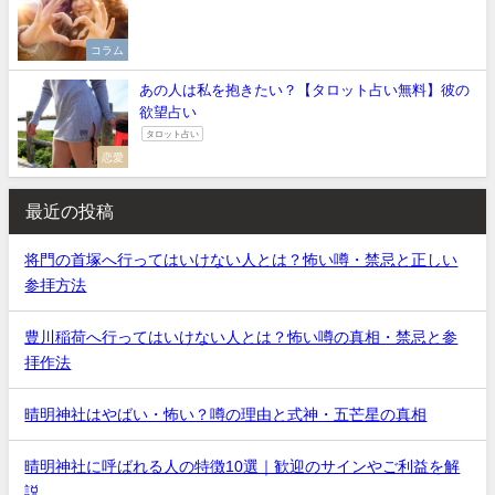
コラム
あの人は私を抱きたい？【タロット占い無料】彼の
欲望占い
タロット占い
恋愛
最近の投稿
将門の首塚へ行ってはいけない人とは？怖い噂・禁忌と正しい
参拝方法
豊川稲荷へ行ってはいけない人とは？怖い噂の真相・禁忌と参
拝作法
晴明神社はやばい・怖い？噂の理由と式神・五芒星の真相
晴明神社に呼ばれる人の特徴10選｜歓迎のサインやご利益を解
説