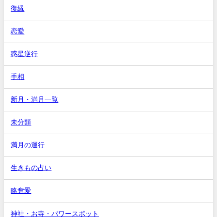
復縁
恋愛
惑星逆行
手相
新月・満月一覧
未分類
満月の運行
生きもの占い
略奪愛
神社・お寺・パワースポット