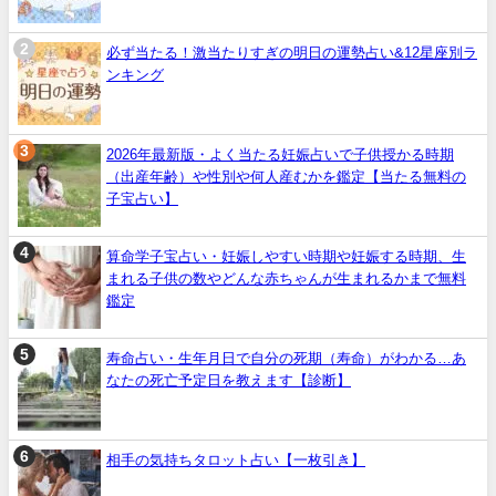
必ず当たる！激当たりすぎの明日の運勢占い&12星座別ラ
ンキング
2026年最新版・よく当たる妊娠占いで子供授かる時期
（出産年齢）や性別や何人産むかを鑑定【当たる無料の
子宝占い】
算命学子宝占い・妊娠しやすい時期や妊娠する時期、生
まれる子供の数やどんな赤ちゃんが生まれるかまで無料
鑑定
寿命占い・生年月日で自分の死期（寿命）がわかる…あ
なたの死亡予定日を教えます【診断】
相手の気持ちタロット占い【一枚引き】