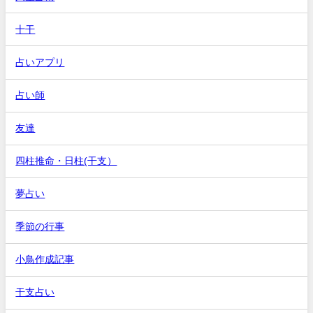
十干
占いアプリ
占い師
友達
四柱推命・日柱(干支）
夢占い
季節の行事
小鳥作成記事
干支占い