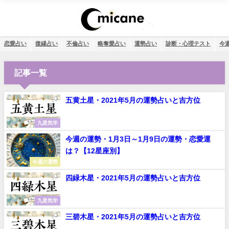
恋愛占い
復縁占い
不倫占い
略奪愛占い
運勢占い
診断・心理テスト
今
記事一覧
五黄土星・2021年5月の運勢占いと吉方位
九星気学
今週の運勢・1月3日～1月9日の運勢・恋愛運
は？【12星座別】
今週の運勢
四緑木星・2021年5月の運勢占いと吉方位
九星気学
三碧木星・2021年5月の運勢占いと吉方位