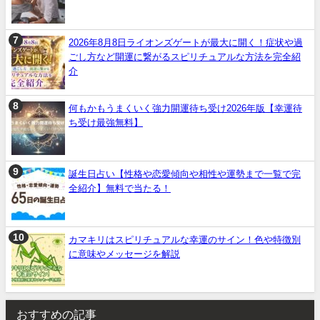
2026年8月8日ライオンズゲートが最大に開く！症状や過
ごし方など開運に繋がるスピリチュアルな方法を完全紹
介
何もかもうまくいく強力開運待ち受け2026年版【幸運待
ち受け最強無料】
誕生日占い【性格や恋愛傾向や相性や運勢まで一覧で完
全紹介】無料で当たる！
カマキリはスピリチュアルな幸運のサイン！色や特徴別
に意味やメッセージを解説
おすすめの記事