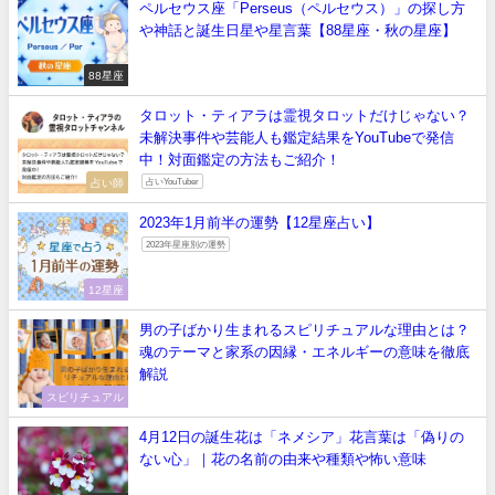
ペルセウス座「Perseus（ペルセウス）」の探し方
や神話と誕生日星や星言葉【88星座・秋の星座】
88星座
タロット・ティアラは霊視タロットだけじゃない？
未解決事件や芸能人も鑑定結果をYouTubeで発信
中！対面鑑定の方法もご紹介！
占い師
占いYouTuber
2023年1月前半の運勢【12星座占い】
2023年星座別の運勢
12星座
男の子ばかり生まれるスピリチュアルな理由とは？
魂のテーマと家系の因縁・エネルギーの意味を徹底
解説
スピリチュアル
4月12日の誕生花は「ネメシア」花言葉は「偽りの
ない心」｜花の名前の由来や種類や怖い意味