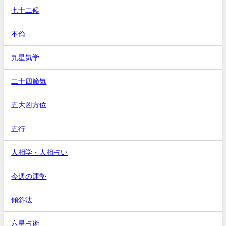
七十二候
不倫
九星気学
二十四節気
五大凶方位
五行
人相学・人相占い
今週の運勢
傾斜法
六星占術