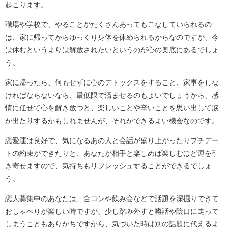
起こります。
職場や学校で、やることがたくさんあってもこなしていられるの
は、家に帰ってからゆっくり身体を休められるからなのですが、今
は休むというよりは解放されたいというのが心の奥底にあるでしょ
う。
家に帰ったら、何もせずに心のデトックスをすること、家事をしな
ければならないなら、最低限で済ませるのもよいでしょうから、感
情に任せて心を解き放つと、楽しいことや辛いことを思い出して涙
が出たりするかもしれませんが、それができるよい機会なのです。
恋愛運は良好で、気になるあの人と会話が盛り上がったりプチデー
トの約束ができたりと、あなたが相手と楽しめば楽しむほど運を引
き寄せますので、気持ちもリフレッシュすることができるでしょ
う。
恋人募集中のあなたは、合コンや飲み会などで話題を深掘りできて
おしゃべりが楽しい時ですが、少し踏み外すと噂話や陰口に走って
しまうこともありがちですから、気づいた時は別の話題に代えるよ