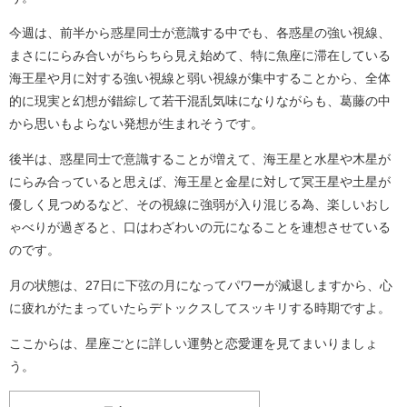
今週は、前半から惑星同士が意識する中でも、各惑星の強い視線、
まさににらみ合いがちらちら見え始めて、特に魚座に滞在している
海王星や月に対する強い視線と弱い視線が集中することから、全体
的に現実と幻想が錯綜して若干混乱気味になりながらも、葛藤の中
から思いもよらない発想が生まれそうです。
後半は、惑星同士で意識することが増えて、海王星と水星や木星が
にらみ合っていると思えば、海王星と金星に対して冥王星や土星が
優しく見つめるなど、その視線に強弱が入り混じる為、楽しいおし
ゃべりが過ぎると、口はわざわいの元になることを連想させている
のです。
月の状態は、27日に下弦の月になってパワーが減退しますから、心
に疲れがたまっていたらデトックスしてスッキリする時期ですよ。
ここからは、星座ごとに詳しい運勢と恋愛運を見てまいりましょ
う。