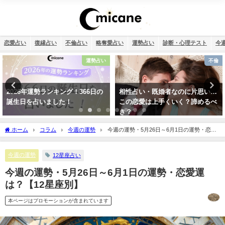
恋愛占い
復縁占い
不倫占い
略奪愛占い
運勢占い
診断・心理テスト
今
不倫
恋愛
相性占い・既婚者なのに片思い…
タロット占い・彼氏の浮気が心
この恋愛は上手くいく？諦めるべ
配…浮気度診断でチェック！
き？
ホーム
コラム
今週の運勢
今週の運勢・5月26日～6月1日の運勢・恋愛
運は？【12星座別】
今週の運勢
12星座占い
今週の運勢・5月26日～6月1日の運勢・恋愛運
は？【12星座別】
本ページはプロモーションが含まれています