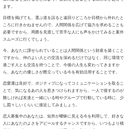
ます。
目標を掲げても、選ぶ道を誤ると遠回りどころか目標から外れたと
ころに行きかねませんので、人間関係を広げて協力を求めることも
必要ですから、周囲を見渡して苦手な人にも声をかけてみると案外
スムーズに行くでしょう。
今、あなたに課せられていることは人間関係という財産を築くこと
ですから、仲のよい人との交流を深めるだけではなく、同じ環境で
過ごす人とも交流を持つことで、今後の人生も変わってきますか
ら、あなたの優しさが際立っている今を有効活用することです。
恋愛運は良好で、ポジティブになってコミュニケーションを取るこ
とで、気になるあの人を惹きつけられますから、一人で接するのが
難しければ友達と一緒にいる時やグループで行動している時に、少
し図々しいくらいに接近してみましょう。
恋人募集中のあなたは、短所が曖昧に見える今を利用して、好きな
人にあなたのよさをアピールするチャンスですから、いつもより積