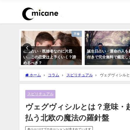
恋愛
不倫
いつでき
相性占い・既婚者なのに片思
誕生日占い・運命の人を
のか診断
い…この恋愛は上手くいく？諦
付きで完全無料で鑑定し
めるべき？
ホーム
コラム
スピリチュアル
ヴェグヴィシルと
スピリチュアル
ヴェグヴィシルとは？意味・
払う北欧の魔法の羅針盤
本ページはプロモーションが含まれています