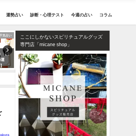
運勢占い
診断・心理テスト
今週の占い
コラム
干支占い
四柱推命・日柱(干支）
ここにしかないスピリチュアルグッズ
専門店「micane shop」
年）【十
四柱推命で占う2026年のあなた
タロット占い・元彼の今の
の運
の運勢【生年月日で無料鑑定】
対する気持ちは？どう思っ
介】
る？
を
akura