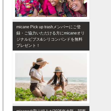
micane Pick up trashメンバーにご登
録・ご協力いただける方にmicaneオリ
ジナルビブス&シリコンバンドを無料
プレゼント！
micaneの取り組みが2025年大阪・関西