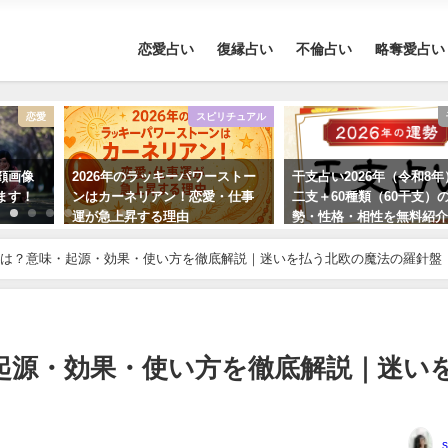
恋愛占い
復縁占い
不倫占い
略奪愛占い
恋愛
スピリチュアル
顔画像
2026年のラッキーパワーストー
干支占い2026年（令和8
ます！
ンはカーネリアン！恋愛・仕事
二支＋60種類（60干支）
運が急上昇する理由
勢・性格・相性を無料紹
は？意味・起源・効果・使い方を徹底解説｜迷いを払う北欧の魔法の羅針盤
起源・効果・使い方を徹底解説｜迷い
s