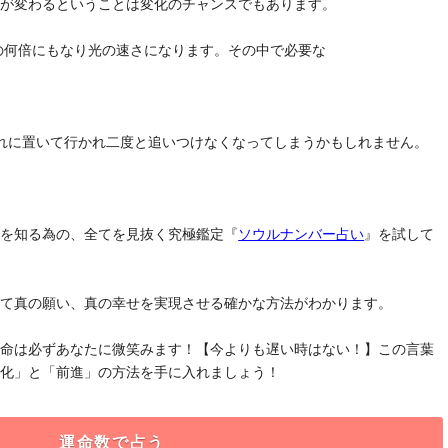
気が変わるということは変化のチャンスでもあります。
去の何倍にもなり光の速さになります。その中で必要な
れに置いて行かれ二度と追いつけなくなってしまうかもしれません。
」を知る為の、全てを見抜く究極鑑定『
ソウルナンバー占い
』を試して
けて真の願い、真の幸せを実現させる確かな方法がわかります。
運命は必ずあなたに微笑みます！【今よりも遅い時はない！】この言葉
変化」と「前進」の方法を手に入れましょう！
運命数で占う