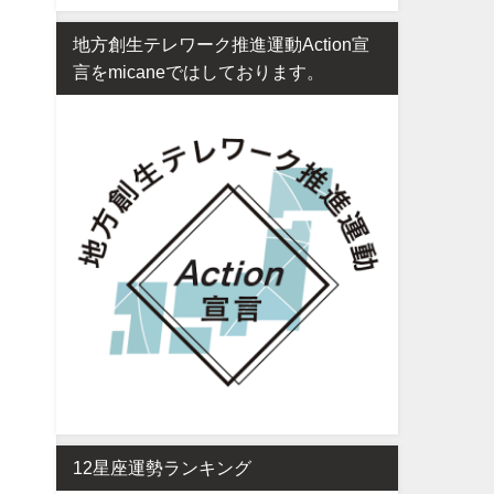
地方創生テレワーク推進運動Action宣
言をmicaneではしております。
12星座運勢ランキング