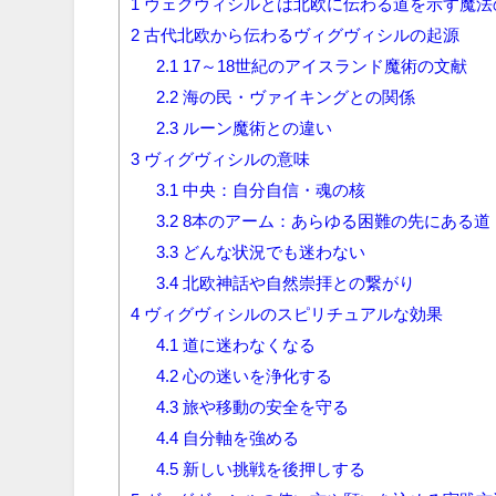
1
ヴェグヴィシルとは北欧に伝わる道を示す魔法
2
古代北欧から伝わるヴィグヴィシルの起源
2.1
17～18世紀のアイスランド魔術の文献
2.2
海の民・ヴァイキングとの関係
2.3
ルーン魔術との違い
3
ヴィグヴィシルの意味
3.1
中央：自分自信・魂の核
3.2
8本のアーム：あらゆる困難の先にある道
3.3
どんな状況でも迷わない
3.4
北欧神話や自然崇拝との繋がり
4
ヴィグヴィシルのスピリチュアルな効果
4.1
道に迷わなくなる
4.2
心の迷いを浄化する
4.3
旅や移動の安全を守る
4.4
自分軸を強める
4.5
新しい挑戦を後押しする