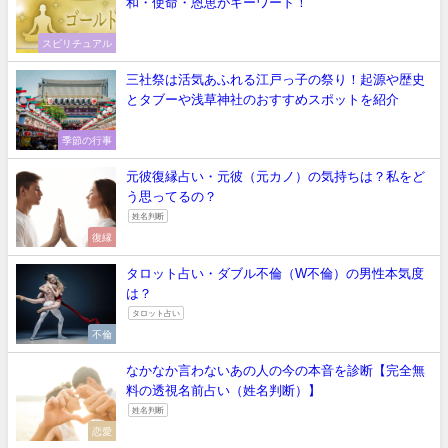
和・使命・恩恵がキーワード！
スピリチュアル
三社祭は活気あふれる江戸っ子の祭り！起源や歴史
とタブーや浅草神社のおすすめスポットを紹介
季節の行事
元彼復縁占い・元彼（元カノ）の気持ちは？私をど
う思ってるの？
姓名判断
復縁
タロット占い・ダブル不倫（W不倫）の男性本気度
は？
タロット占い
不倫
なかなか言わないあの人の今の本音を診断【完全無
料の透視名前占い（姓名判断）】
姓名判断
恋愛