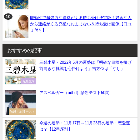
即効性で超強力な連絡がくる待ち受け決定版！好きな人
から連絡がくる究極なおまじない＆待ち受け画像【口コ
ミ付き】
おすすめの記事
三碧木星・2022年5月の運勢は「明確な目標を掲げ
前向きな挑戦を心掛けよう」吉方位は「なし」
九星気学
アスペルガー（adhd）診断テスト50問
診断・心理テスト
今週の運勢・11月17日～11月23日の運勢・恋愛運
は？【12星座別】