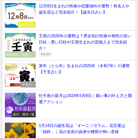
12月8日生まれの性格や恋愛傾向や運勢！有名人や
誕生花など完全紹介！【誕生日占い】
誕生日占い
壬寅の2026年の運勢は？男女別の性格や相性の良い
日柱・悪い日柱や壬寅生まれの芸能人まで完全紹
介！
四柱推命・日柱(干
四柱推命
支）
寅年（とら年）生まれの2025年（令和7年）の運勢
【干支占い】
干支占い
牡牛座の新月は2024年5月8日｜願い事の叶え方と開
運アクション
新月・満月一覧
1月14日の誕生花は「オーニソガラム」花言葉は
「純粋」｜花の名前の由来や種類や怖い意味