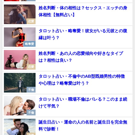
姓名判断・体の相性は？セックス・エッチの身
体相性【無料占い】
恋愛
タロット占い・略奪愛！彼女がいる元彼との復
縁は叶う？
略奪愛
姓名判断・あの人の恋愛傾向や好きなタイプ
は？相性は良い？
恋愛
タロット占い・不倫中のAB型既婚男性の特徴
や心理は？略奪愛は叶う？
不倫
タロット占い・職場不倫はバレる？このまま続
けて平気？
不倫
誕生日占い・運命の人の名前と誕生日を完全無
料で診断！