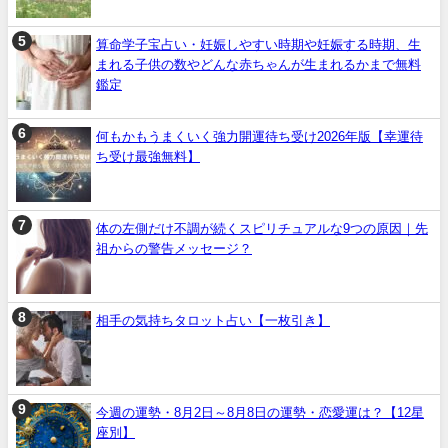
算命学子宝占い・妊娠しやすい時期や妊娠する時期、生
まれる子供の数やどんな赤ちゃんが生まれるかまで無料
鑑定
何もかもうまくいく強力開運待ち受け2026年版【幸運待
ち受け最強無料】
体の左側だけ不調が続くスピリチュアルな9つの原因｜先
祖からの警告メッセージ？
相手の気持ちタロット占い【一枚引き】
今週の運勢・8月2日～8月8日の運勢・恋愛運は？【12星
座別】