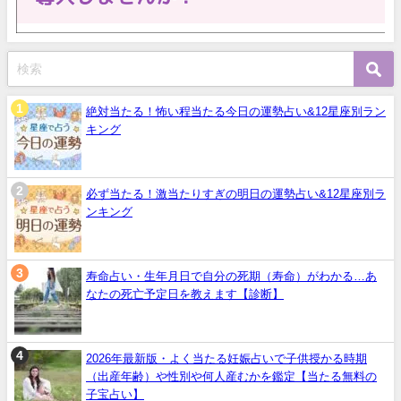
絶対当たる！怖い程当たる今日の運勢占い&12星座別ラン
キング
必ず当たる！激当たりすぎの明日の運勢占い&12星座別ラ
ンキング
寿命占い・生年月日で自分の死期（寿命）がわかる…あ
なたの死亡予定日を教えます【診断】
2026年最新版・よく当たる妊娠占いで子供授かる時期
（出産年齢）や性別や何人産むかを鑑定【当たる無料の
子宝占い】