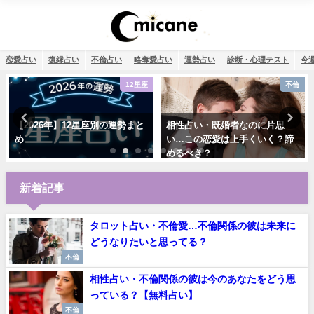
恋愛占い
復縁占い
不倫占い
略奪愛占い
運勢占い
診断・心理テスト
今
12星座
不倫
【2026年】12星座別の運勢まと
相性占い・既婚者なのに片思
め
い…この恋愛は上手くいく？諦
めるべき？
新着記事
タロット占い・不倫愛…不倫関係の彼は未来に
どうなりたいと思ってる？
不倫
相性占い・不倫関係の彼は今のあなたをどう思
っている？【無料占い】
不倫