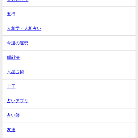
五行
人相学・人相占い
今週の運勢
傾斜法
六星占術
十干
占いアプリ
占い師
友達