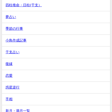
四柱推命・日柱(干支）
夢占い
季節の行事
小鳥作成記事
干支占い
復縁
恋愛
惑星逆行
手相
新月・満月一覧