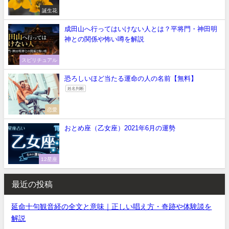
誕生花
成田山へ行ってはいけない人とは？平将門・神田明
神との関係や怖い噂を解説
スピリチュアル
恐ろしいほど当たる運命の人の名前【無料】
姓名判断
恋愛
おとめ座（乙女座）2021年6月の運勢
12星座
最近の投稿
延命十句観音経の全文と意味｜正しい唱え方・奇跡や体験談を
解説