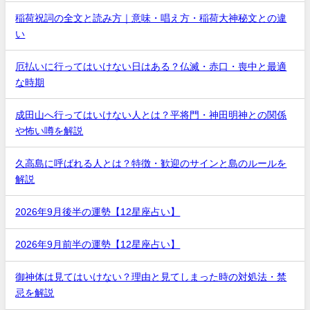
稲荷祝詞の全文と読み方｜意味・唱え方・稲荷大神秘文との違
い
厄払いに行ってはいけない日はある？仏滅・赤口・喪中と最適
な時期
成田山へ行ってはいけない人とは？平将門・神田明神との関係
や怖い噂を解説
久高島に呼ばれる人とは？特徴・歓迎のサインと島のルールを
解説
2026年9月後半の運勢【12星座占い】
2026年9月前半の運勢【12星座占い】
御神体は見てはいけない？理由と見てしまった時の対処法・禁
忌を解説