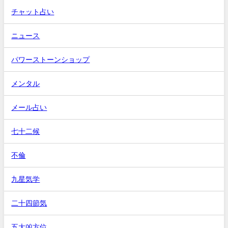
チャット占い
ニュース
パワーストーンショップ
メンタル
メール占い
七十二候
不倫
九星気学
二十四節気
五大凶方位