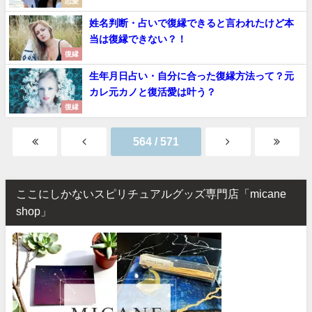
恋愛
姓名判断・占いで復縁できると言われたけど本
当は復縁できない？！
復縁
生年月日占い・自分に合った復縁方法って？元
カレ元カノと復活愛は叶う？
復縁
564 / 571
ここにしかないスピリチュアルグッズ専門店「micane
shop」