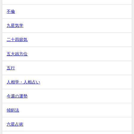
不倫
九星気学
二十四節気
五大凶方位
五行
人相学・人相占い
今週の運勢
傾斜法
六星占術