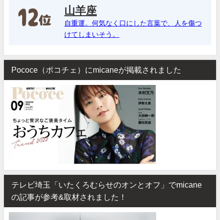
山羊座
自重運。何気なく口にした言葉で、人を傷つ
けてしまいそう。
Pococe（ポコチェ）にmicaneが掲載されました
テレビ埼玉「いたくろむらせのオンとオフ」でmicane
の記事が参考&取材されました！