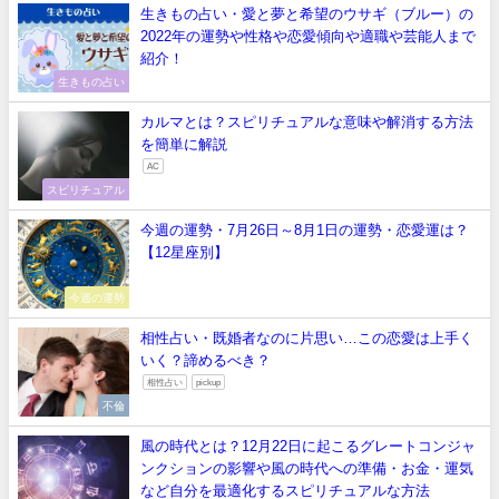
生きもの占い・愛と夢と希望のウサギ（ブルー）の
2022年の運勢や性格や恋愛傾向や適職や芸能人まで
紹介！
生きもの占い
カルマとは？スピリチュアルな意味や解消する方法
を簡単に解説
AC
スピリチュアル
今週の運勢・7月26日～8月1日の運勢・恋愛運は？
【12星座別】
今週の運勢
相性占い・既婚者なのに片思い…この恋愛は上手く
いく？諦めるべき？
相性占い
pickup
不倫
風の時代とは？12月22日に起こるグレートコンジャ
ンクションの影響や風の時代への準備・お金・運気
など自分を最適化するスピリチュアルな方法