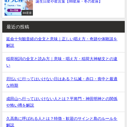
誕生日星や星言葉【88星座・冬の星座】
88星座
最近の投稿
延命十句観音経の全文と意味｜正しい唱え方・奇跡や体験談を
解説
稲荷祝詞の全文と読み方｜意味・唱え方・稲荷大神秘文との違
い
厄払いに行ってはいけない日はある？仏滅・赤口・喪中と最適
な時期
成田山へ行ってはいけない人とは？平将門・神田明神との関係
や怖い噂を解説
久高島に呼ばれる人とは？特徴・歓迎のサインと島のルールを
解説