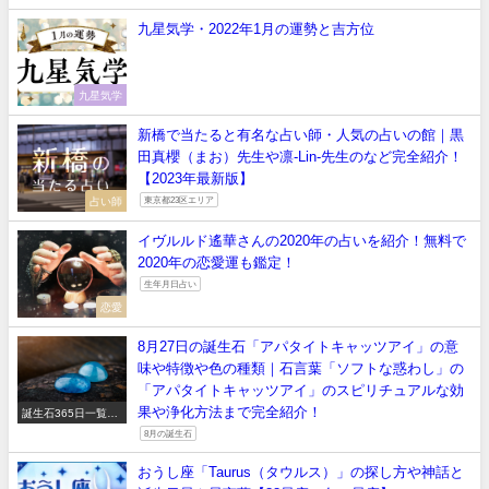
九星気学・2022年1月の運勢と吉方位
九星気学
新橋で当たると有名な占い師・人気の占いの館｜黒
田真櫻（まお）先生や凛‐Lin‐先生のなど完全紹介！
【2023年最新版】
占い師
東京都23区エリア
イヴルルド遙華さんの2020年の占いを紹介！無料で
2020年の恋愛運も鑑定！
生年月日占い
恋愛
8月27日の誕生石「アパタイトキャッツアイ」の意
味や特徴や色の種類｜石言葉「ソフトな惑わし」の
「アパタイトキャッツアイ」のスピリチュアルな効
果や浄化方法まで完全紹介！
誕生石365日一覧
【正しい意味や石言
8月の誕生石
葉】
おうし座「Taurus（タウルス）」の探し方や神話と