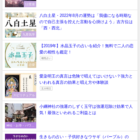
12星座
八白土星・2022年8月の運勢は「我儘になる時期な
ので自己主張を控えた言動を心掛けよう」吉方位は
「西・西北」
九星気学
【2019年】水晶玉子の占いを紹介！無料で二人の恋
愛の相性も鑑定！
相性占い
恋愛
愛染明王の真言は危険で唱えてはいけない？強力と
いわれる真言の効果と唱え方や体験談
五大明王
スピリチュアル
小綱神社の強運のしずく玉守は強運厄除け効果で人
気！最強といわれるご利益とは
神社・お寺・パワー
スポット
生きもの占い・子供好きなウサギ（パープル）の