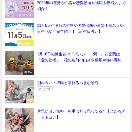
2022年の運勢や性格や恋愛傾向や適職や芸能人まで
紹介！
生きもの占い
11月5日生まれの性格や恋愛傾向や運勢！有名人や
誕生花など完全紹介！【誕生日占い】
誕生日占い
1月16日の誕生花は「パンジー（紫）」花言葉は
「愛の使者」｜花の名前の由来や種類や怖い意味
誕生花
別れ占い・彼氏と別れるべきか診断
タロット占い
恋愛
片思い占い無料・相手はどう思ってる？【当たるタ
ロット占い】
恋愛