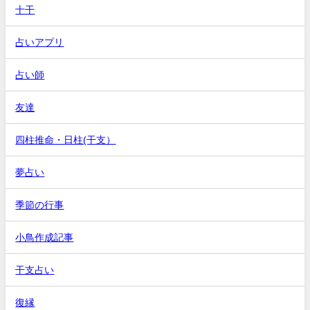
十干
占いアプリ
占い師
友達
四柱推命・日柱(干支）
夢占い
季節の行事
小鳥作成記事
干支占い
復縁