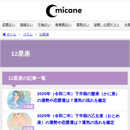
恋愛占い
復縁占い
不倫占い
略奪愛占い
運勢占い
診断・心理テスト
今
ホーム
コラム
12星座
12星座
12星座の記事一覧
2020年（令和二年）下半期の蟹座（かに座）
の運勢や恋愛運は？運気の流れを鑑定
12星座
2020年（令和二年）下半期の乙女座（おとめ
座）の運勢や恋愛運は？運気の流れを鑑定
12星座