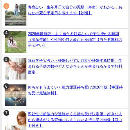
寿命占い・生年月日で自分の死期（寿命）がわかる…あ
なたの死亡予定日を教えます【診断】
2026年最新版・よく当たる妊娠占いで子供授かる時期
（出産年齢）や性別や何人産むかを鑑定【当たる無料の
子宝占い】
算命学子宝占い・妊娠しやすい時期や妊娠する時期、生
まれる子供の数やどんな赤ちゃんが生まれるかまで無料
鑑定
何もかもうまくいく強力開運待ち受け2026年版【幸運待
ち受け最強無料】
即効性で超強力な連絡がくる待ち受け決定版！好きな人
から連絡がくる究極なおまじない＆待ち受け画像【口コ
ミ付き】