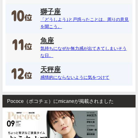
獅子座
「どうしよう｣と戸惑ったことは、周りの意見
を聞こう。
魚座
気持ちになぜか無力感が出てきてしまいそう
な日。
天秤座
感情的にならないように気をつけて
Pococe（ポコチェ）にmicaneが掲載されました