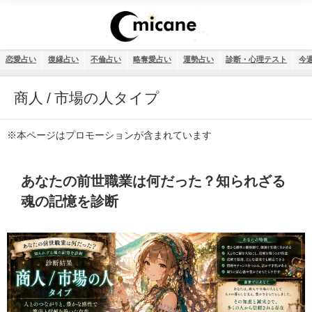
恋愛占い
復縁占い
不倫占い
略奪愛占い
運勢占い
診断・心理テスト
今
商人 / 市場の人タイプ
※本ページはプロモーションが含まれています
あなたの前世職業は何だった？知られざる
魂の記憶を診断