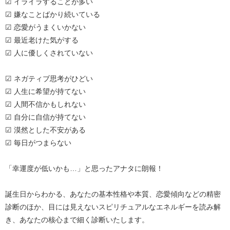
☑ イライラすることが多い
☑ 嫌なことばかり続いている
☑ 恋愛がうまくいかない
☑ 最近老けた気がする
☑ 人に優しくされていない
☑ ネガティブ思考がひどい
☑ 人生に希望が持てない
☑ 人間不信かもしれない
☑ 自分に自信が持てない
☑ 漠然とした不安がある
☑ 毎日がつまらない
「幸運度が低いかも…」と思ったアナタに朗報！
誕生日からわかる、あなたの基本性格や本質、恋愛傾向などの精密
診断のほか、目には見えないスピリチュアルなエネルギーを読み解
き、あなたの核心まで細く診断いたします。