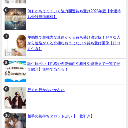
何もかもうまくいく強力開運待ち受け2026年版【幸運待
ち受け最強無料】
即効性で超強力な連絡がくる待ち受け決定版！好きな人
から連絡がくる究極なおまじない＆待ち受け画像【口コ
ミ付き】
誕生日占い【性格や恋愛傾向や相性や運勢まで一覧で完
全紹介】無料で当たる！
行くか行かないか占い
相手の気持ちタロット占い【一枚引き】