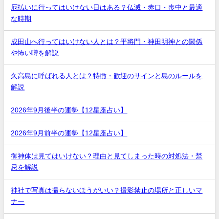
厄払いに行ってはいけない日はある？仏滅・赤口・喪中と最適
な時期
成田山へ行ってはいけない人とは？平将門・神田明神との関係
や怖い噂を解説
久高島に呼ばれる人とは？特徴・歓迎のサインと島のルールを
解説
2026年9月後半の運勢【12星座占い】
2026年9月前半の運勢【12星座占い】
御神体は見てはいけない？理由と見てしまった時の対処法・禁
忌を解説
神社で写真は撮らないほうがいい？撮影禁止の場所と正しいマ
ナー