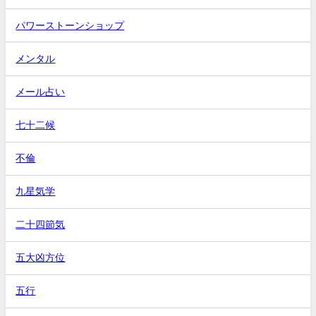
パワーストーンショップ
メンタル
メール占い
七十二候
不倫
九星気学
二十四節気
五大凶方位
五行