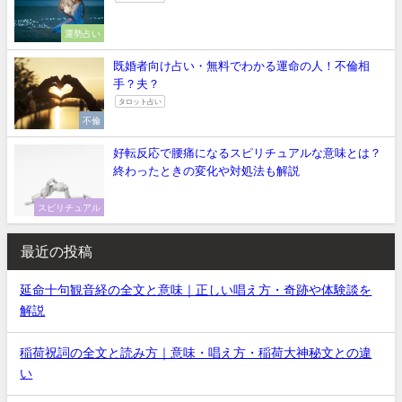
運勢占い
既婚者向け占い・無料でわかる運命の人！不倫相
手？夫？
タロット占い
不倫
好転反応で腰痛になるスピリチュアルな意味とは？
終わったときの変化や対処法も解説
スピリチュアル
最近の投稿
延命十句観音経の全文と意味｜正しい唱え方・奇跡や体験談を
解説
稲荷祝詞の全文と読み方｜意味・唱え方・稲荷大神秘文との違
い