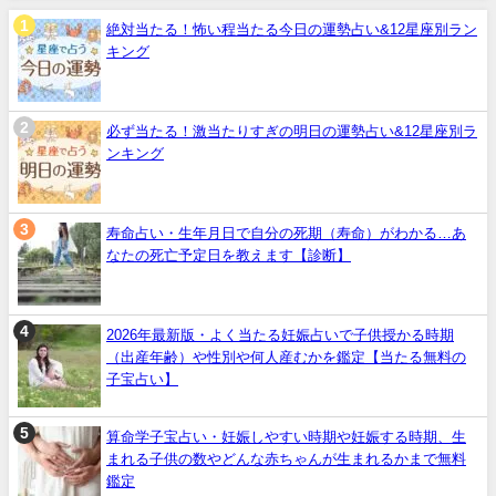
絶対当たる！怖い程当たる今日の運勢占い&12星座別ラン
キング
必ず当たる！激当たりすぎの明日の運勢占い&12星座別ラ
ンキング
寿命占い・生年月日で自分の死期（寿命）がわかる…あ
なたの死亡予定日を教えます【診断】
2026年最新版・よく当たる妊娠占いで子供授かる時期
（出産年齢）や性別や何人産むかを鑑定【当たる無料の
子宝占い】
算命学子宝占い・妊娠しやすい時期や妊娠する時期、生
まれる子供の数やどんな赤ちゃんが生まれるかまで無料
鑑定