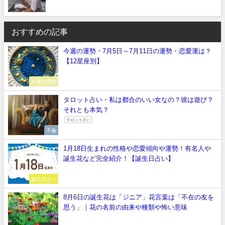
おすすめの記事
今週の運勢・7月5日～7月11日の運勢・恋愛運は？
【12星座別】
今週の運勢
タロット占い・私は都合のいい女なの？彼は遊び？
それとも本気？
タロット占い
不倫
1月18日生まれの性格や恋愛傾向や運勢！有名人や
誕生花など完全紹介！【誕生日占い】
誕生日占い
8月6日の誕生花は「ジニア」花言葉は「不在の友を
思う」｜花の名前の由来や種類や怖い意味