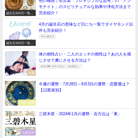
色の種類｜石言葉「フレキシブルな思考」の「アン
モナイト」のスピリチュアルな効果や浄化方法まで
完全紹介！
誕生石365日一覧
【正しい意味や石言
葉】
4月の誕生石の意味など日にち一覧でダイヤモンド以
外も完全紹介！
4月の誕生石
誕生石365日一覧
【正しい意味や石言
葉】
体の相性占い・二人のエッチの相性は？あの人を感
じさせて虜にさせる方法は？
姓名判断×生年月日占い×血液型占い
恋愛
今週の運勢・7月28日～8月3日の運勢・恋愛運は？
【12星座別】
今週の運勢
三碧木星・2024年1月の運勢・吉方位は「東」
九星気学