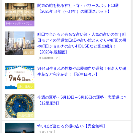
関東の蛇を祀る神社・寺・パワースポット13選
【2025年巳年（へび年）の開運スポット】
神社・お寺・パワー
スポット
町田で当たると有名な占い師・人気の占いの館｜町
田モディの開運館E&Eや占い館どんぐりや町田の母
や町田ジョルナの占いHOUSEなど完全紹介！
【2023年最新版】
占い師
東京都23区エリア
9月4日生まれの性格や恋愛傾向や運勢！有名人や誕
生花など完全紹介！【誕生日占い】
誕生日占い
今週の運勢・5月10日～5月16日の運勢・恋愛運は？
【12星座別】
今週の運勢
怖いほど当たる究極の占い【完全無料】
タロット占い