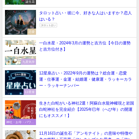
誕生花
タロット占い・彼に今、好きな人はいますか？恋人
はいる？
タロット占い
恋愛
一白水星・2024年3月の運勢と吉方位【今日の運勢
と吉方位付き】
九星気学
12星座占い・2022年9月の運勢は？総合運・恋愛
運・仕事運・金運・結婚運・健康運・ラッキーカラ
ー・ラッキーナンバー
12星座
生きた白蛇がいる神社2選！阿蘇白水龍神權現と岩国
白蛇神社を完全紹介【2025年巳年（へび年）の開運
にもオススメ！】
神社・お寺・パワー
スポット
11月16日の誕生石「アンモナイト」の意味や特徴や