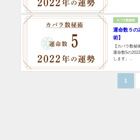
カバラ数秘術
運命数５の
術】
【カバラ数秘
運命数5の2
します。...
1