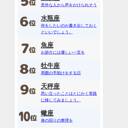
意外な人から声をかけられそう
水瓶座
何をしたいのか書き出しておく
といいでしょう。
魚座
お節介には優しい一言を
牡牛座
周囲の手助けをする日
天秤座
思い立ったことはとにかく実践
に移してみましょう。
蠍座
身の回りの整理を