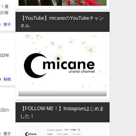
す！運
紹介致
【YouTube】micaneのYouTubeチャン
聖子
ネル
22年
秋桜
【FOLLOW ME！】Instagramはじめま
22の
した！
ま
聖子