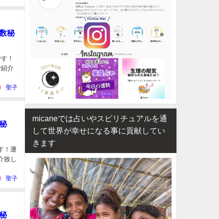
数秘
です！
ご紹介
聖子
micaneでは占いやスピリチュアルを通
秘
して世界が幸せになる事に貢献してい
きます
す！運
介致し
聖子
秘