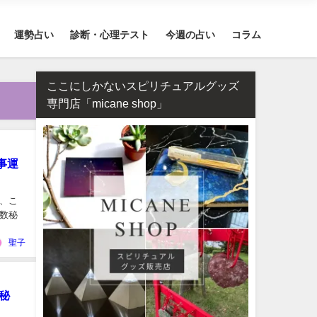
運勢占い
診断・心理テスト
今週の占い
コラム
ここにしかないスピリチュアルグッズ
専門店「micane shop」
事運
、こ
数秘
聖子
秘