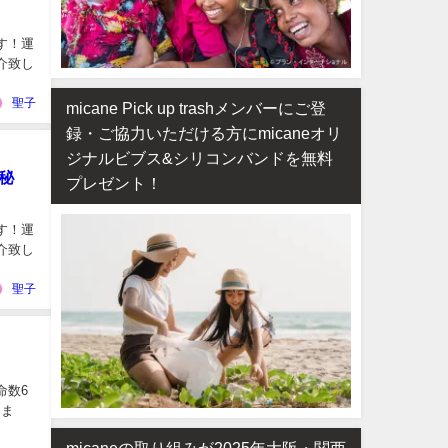
す！運
介致し
聖子
micane Pick up trashメンバーにご登
録・ご協力いただける方にmicaneオリ
ジナルビブス&シリコンバンドを無料
秘
プレゼント！
す！運
介致し
聖子
命数6
しま
micaneの取り組みが2025年大阪・関西