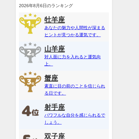
2026年8月6日のランキング
牡羊座
あなたの魅力や人間性が深まる
ヒントが見つかる運気です。
山羊座
対人面に力を入れると運気向
上。
蟹座
素直に目の前のことを信じられ
る日です。
射手座
パワフルな自分を感じられるで
しょう。
双子座