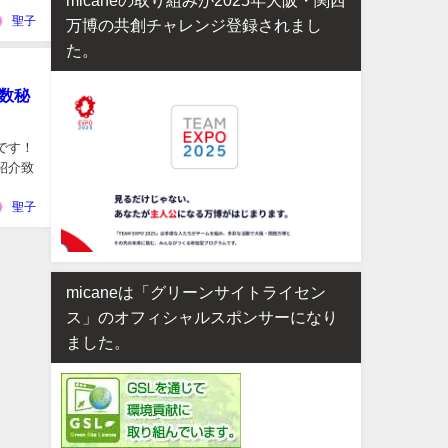
聖子
万博の共創チャレンジ登録されまし
た。
数秘
です！
紹介致
聖子
micaneは「グリーンサイトライセン
ス」のオフィシャルスポンサーになり
ました。