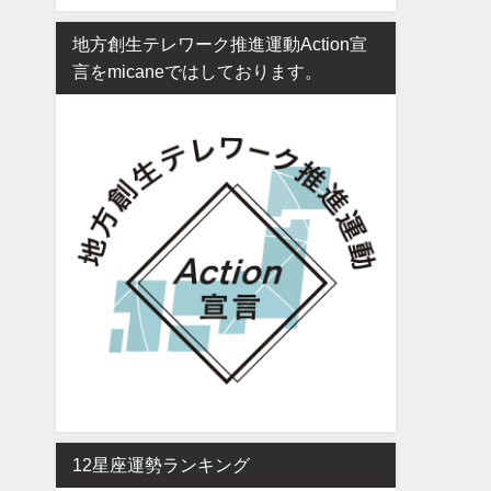
地方創生テレワーク推進運動Action宣
言をmicaneではしております。
12星座運勢ランキング