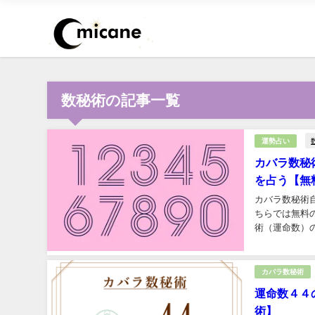
数秘術の記事一覧
運勢占い
カバラ数秘
を占う【無
カバラ数秘術
ちらでは無料
術（運命数）
カバラ数秘術
運命数４４
術】