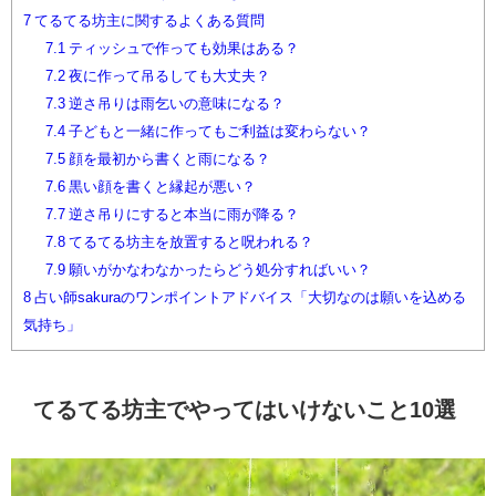
7
てるてる坊主に関するよくある質問
7.1
ティッシュで作っても効果はある？
7.2
夜に作って吊るしても大丈夫？
7.3
逆さ吊りは雨乞いの意味になる？
7.4
子どもと一緒に作ってもご利益は変わらない？
7.5
顔を最初から書くと雨になる？
7.6
黒い顔を書くと縁起が悪い？
7.7
逆さ吊りにすると本当に雨が降る？
7.8
てるてる坊主を放置すると呪われる？
7.9
願いがかなわなかったらどう処分すればいい？
8
占い師sakuraのワンポイントアドバイス「大切なのは願いを込める
気持ち」
てるてる坊主でやってはいけないこと10選