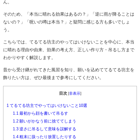
ん。
そのため、「本当に晴れる効果はあるの？」「逆に雨が降ることは
ないの？」「呪いの噂は本当？」と疑問に感じる方も多いでしょ
う。
こちらでは、てるてる坊主のやってはいけないことを中心に、本当
に晴れる理由や由来、効果の考え方、正しい作り方・吊るし方まで
わかりやすく解説します。
昔から受け継がれてきた風習を知り、願いを込めててるてる坊主を
飾りたい方は、ぜひ最後まで参考にしてください。
目次
[
非表示
]
1
てるてる坊主でやってはいけないこと10選
1.1
最初から顔を書いて吊るす
1.2
願いがかなう前に捨ててしまう
1.3
逆さに吊るして意味を誤解する
1.4
粗末に扱ったり放置したりする