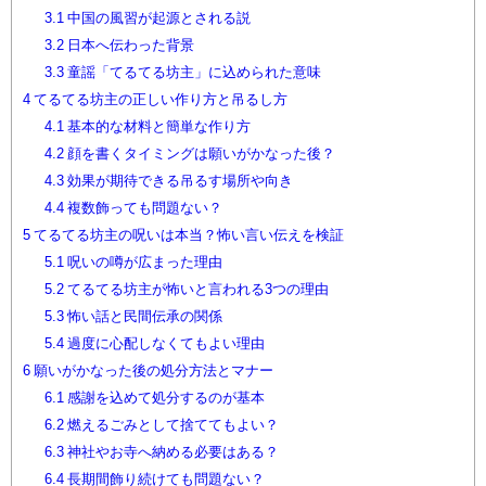
3.1
中国の風習が起源とされる説
3.2
日本へ伝わった背景
3.3
童謡「てるてる坊主」に込められた意味
4
てるてる坊主の正しい作り方と吊るし方
4.1
基本的な材料と簡単な作り方
4.2
顔を書くタイミングは願いがかなった後？
4.3
効果が期待できる吊るす場所や向き
4.4
複数飾っても問題ない？
5
てるてる坊主の呪いは本当？怖い言い伝えを検証
5.1
呪いの噂が広まった理由
5.2
てるてる坊主が怖いと言われる3つの理由
5.3
怖い話と民間伝承の関係
5.4
過度に心配しなくてもよい理由
6
願いがかなった後の処分方法とマナー
6.1
感謝を込めて処分するのが基本
6.2
燃えるごみとして捨ててもよい？
6.3
神社やお寺へ納める必要はある？
6.4
長期間飾り続けても問題ない？