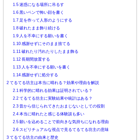
1.5
迷惑になる場所に吊るす
1.6
黒いペンで怖い顔を書く
1.7
足を作って人形のようにする
1.8
破れたまま飾り続ける
1.9
人を不幸にする願いを書く
1.10
感謝せずにそのまま捨てる
1.11
破れたり汚れたりしたまま飾る
1.12
長期間放置する
1.13
人を不幸にする願いを書く
1.14
感謝せずに処分する
2
てるてる坊主は本当に晴れる？効果や理由を解説
2.1
科学的に晴れる効果は証明されている？
2.2
てるてる坊主に実験結果や統計はある？
2.3
昔から信じられてきたおまじないとしての役割
2.4
本当に晴れたと感じる体験談も多い
2.5
願いを込めることで前向きな気持ちになれる理由
2.6
スピリチュアルな視点で見るてるてる坊主の意味
3
てるてる坊主の由来と歴史