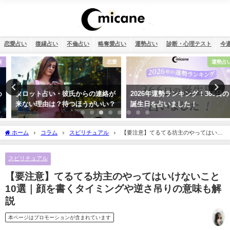
恋愛占い
復縁占い
不倫占い
略奪愛占い
運勢占い
診断・心理テスト
今
恋愛
運勢占い
タロット占い・彼氏からの連絡が
2026年運勢ランキング！366日の
来ない理由は？待つほうがいい？
誕生日を占いました！
ホーム
コラム
スピリチュアル
【要注意】てるてる坊主のやってはいけ
ないこと10選｜顔を書くタイミングや逆さ吊りの意味も解説
スピリチュアル
【要注意】てるてる坊主のやってはいけないこと
10選｜顔を書くタイミングや逆さ吊りの意味も解
説
本ページはプロモーションが含まれています