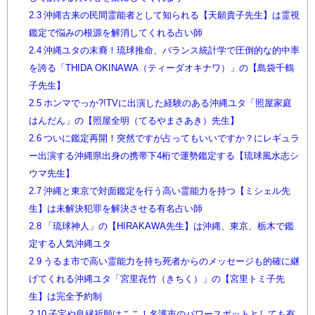
2.3
沖縄古来の民間霊能者として知られる【天願貴子先生】は霊視
鑑定で悩みの根源を解消してくれる占い師
2.4
沖縄ユタの末裔！琉球推命、バランス統計学で圧倒的な的中率
を誇る「THIDA OKINAWA（ティーダオキナワ）」の【島袋千鶴
子先生】
2.5
ホンマでっか?!TVに出演した経験のある沖縄ユタ「照屋家庭
はんだん」の【照屋全明（てるやまさあき）先生】
2.6
ついに鑑定再開！突然ですが占ってもいいですか？にレギュラ
ー出演する沖縄県出身の携帯下4桁で運勢鑑定する【琉球風水志シ
ウマ先生】
2.7
沖縄と東京で対面鑑定を行う高い霊能力を持つ【ミシェル先
生】は未解決犯罪を解決させる有名占い師
2.8
「琉球神人」の【HIRAKAWA先生】は沖縄、東京、栃木で鑑
定する人気沖縄ユタ
2.9
うるま市で高い霊能力を持ち死者からのメッセージも的確に継
げてくれる沖縄ユタ「宮里㐂竹（きちく）」の【宮里トミ子先
生】は完全予約制
2.10
子宝や良縁祈願はここ！名護市のパワースポットとしても有