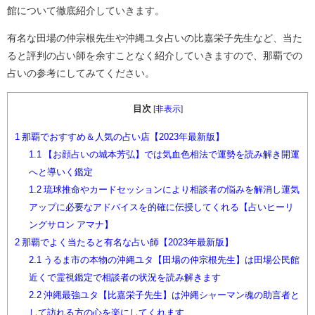
館について徹底紹介していきます。
有名な田場の仲宗根先生や沖縄ユタ占いの比嘉栄子先生など、当た
ると評判の占い師を余すことなく紹介していきますので、那覇での
占いの参考にしてみてください。
目次
[
非表示
]
1
那覇でおすすめ＆人気の占い店【2023年最新版】
1.1
【お顔占いの城本芳弘】では気血色相法で運勢を読み解き開運
へと導いく鑑定
1.2
琉球推命やカードセッションにより相談者の悩みを解消し運気
アップに必要なアドバイスを的確に伝授してくれる【占いヒーリ
ングサロン アマナ】
2
那覇でよく当たると有名な占い師【2023年最新版】
2.1
うるま市の本物の沖縄ユタ【田場の仲宗根先生】は田場公民館
近くで霊視鑑定で相談者の状況を読み解きます
2.2
沖縄最強ユタ【比嘉栄子先生】は沖縄シャーマン魂の助言者と
して訪れる方の心を楽にしてくれます