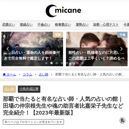
恋愛占い
復縁占い
不倫占い
略奪愛占い
運勢占い
診断・心理テスト
今
不倫
おまじない
相性占い・既婚者なのに片思い…
何もかもうまくいく強力開運待ち
この恋愛は上手くいく？諦めるべ
受け2026年版【幸運待ち受け最強
き？
無料】
ホーム
コラム
占い師
那覇で当たると有名な占い師・人気の占いの館｜
田場の仲宗根先生や魂の助言者比嘉栄子先生など完全紹介！【2023年最新版】
占い師
小鳥作成記事
那覇で当たると有名な占い師・人気の占いの館｜
田場の仲宗根先生や魂の助言者比嘉栄子先生など
完全紹介！【2023年最新版】
本ページはプロモーションが含まれています