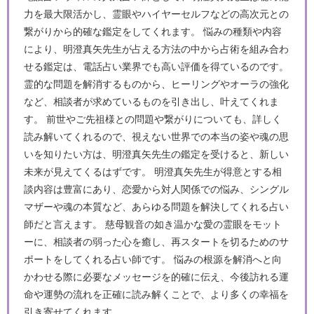
力を最大限活かし、霊眼やハイヤーセルフなどの高次元との
繋がりから的確な鑑定をしてくれます。 悩みの種類や内容
により、明澄真矢先生が占える方法の中から占術を組み合わ
せる鑑定は、電話占い業界でも高い評価を得ているのです。
霊的な問題を解消するものから、ヒーリングやオーラの強化
など、相談者が求めているものを引き出し、叶えてくれま
す。 前世やご先祖様との問題や繋がりについても、詳しく
読み解いてくれるので、視えない世界での本当の姿や魂の思
いを知りたい方は、明澄真矢先生の鑑定を受けると、新しい
未来が見えてくるはずです。 明澄真矢先生が得意とする相
談内容は豊富にあり、恋愛から対人関係での悩み、シングル
マザーや魂の本質など、あらゆる問題を解決してくれる占い
師だと言えます。 慈母観音の如き温かな愛の霊眼をモット
ーに、相談者の弱った心を癒し、再スタートを切るためのサ
ポートをしてくれる占い師です。 悩みの根源を解消へと向
かわせる際に必要なメッセージを的確に伝え、今後訪れる運
命や運勢の流れを正確に読み解くことで、より多くの幸福を
引き寄せてくれます。