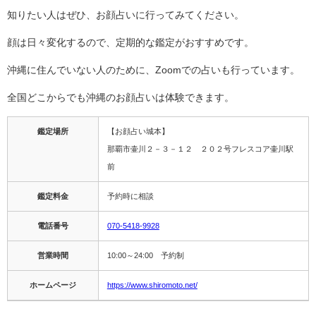
知りたい人はぜひ、お顔占いに行ってみてください。
顔は日々変化するので、定期的な鑑定がおすすめです。
沖縄に住んでいない人のために、Zoomでの占いも行っています。
全国どこからでも沖縄のお顔占いは体験できます。
鑑定場所
【お顔占い城本】
那覇市壷川２－３－１２ ２０２号フレスコア壷川駅
前
鑑定料金
予約時に相談
電話番号
070-5418-9928
営業時間
10:00～24:00 予約制
ホームページ
https://www.shiromoto.net/