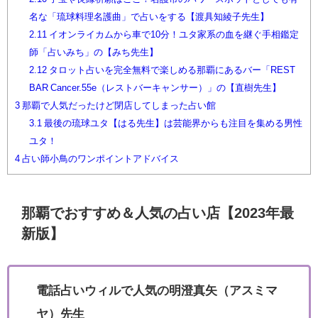
名な「琉球料理名護曲」で占いをする【渡具知綾子先生】
2.11
イオンライカムから車で10分！ユタ家系の血を継ぐ手相鑑定
師「占いみち」の【みち先生】
2.12
タロット占いを完全無料で楽しめる那覇にあるバー「REST
BAR Cancer.55e（レストバーキャンサー）」の【直樹先生】
3
那覇で人気だったけど閉店してしまった占い館
3.1
最後の琉球ユタ【はる先生】は芸能界からも注目を集める男性
ユタ！
4
占い師小鳥のワンポイントアドバイス
那覇でおすすめ＆人気の占い店【2023年最
新版】
電話占いウィルで人気の明澄真矢（アスミマ
ヤ）先生