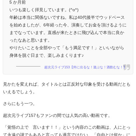
5 か月前
いつも楽しく拝見しています。(^o^)
年齢は本当に関係ないですね。私は40代後半でウッドベース
を始めましたが、6年経った今、演奏してお金を頂けるように
までなっています。直感が来たときに飛び込んで本当に良か
ったなあと思います。
やりたいことを全部やって「もう満足です！」といいながら
身体を脱ぐ日まで、楽しみまくります♪
超次元ライブ153【外に出るな！遊ぶな！酒飲むな！】
見かたを変えれば、タイトルとは正反対な印象を受ける動画だとも
いえるでしょう。
さらにもう一つ。
超次元ライブ157もファンの間では人気の高い動画です。
「覚悟の上で 言います！！」という内容のこの動画は、人にとっ
て永遠の謎でもあると言っても過言ではない、「自由とは何か」に