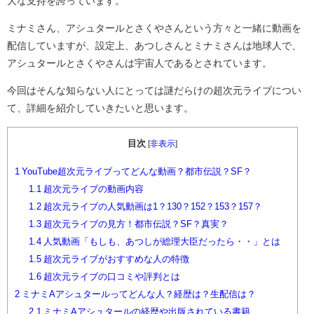
大な支持を誇っています。
ミナミさん、アシュタールとさくやさんという方々と一緒に動画を
配信していますが、設定上、あつしさんとミナミさんは地球人で、
アシュタールとさくやさんは宇宙人であるとされています。
今回はそんな知らない人にとっては謎だらけの超次元ライブについ
て、詳細を紹介していきたいと思います。
目次
[
非表示
]
1
YouTube超次元ライブってどんな動画？都市伝説？SF？
1.1
超次元ライブの動画内容
1.2
超次元ライブの人気動画は1？130？152？153？157？
1.3
超次元ライブの見方！都市伝説？SF？真実？
1.4
人気動画「もしも、あつしが総理大臣だったら・・」とは
1.5
超次元ライブがおすすめな人の特徴
1.6
超次元ライブの口コミや評判とは
2
ミナミAアシュタールってどんな人？経歴は？生配信は？
2.1
ミナミAアシュタールの経歴や出版されている書籍