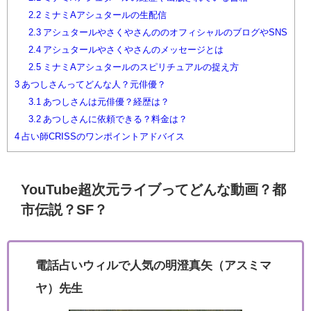
2.2
ミナミAアシュタールの生配信
2.3
アシュタールやさくやさんののオフィシャルのブログやSNS
2.4
アシュタールやさくやさんのメッセージとは
2.5
ミナミAアシュタールのスピリチュアルの捉え方
3
あつしさんってどんな人？元俳優？
3.1
あつしさんは元俳優？経歴は？
3.2
あつしさんに依頼できる？料金は？
4
占い師CRISSのワンポイントアドバイス
YouTube超次元ライブってどんな動画？都
市伝説？SF？
電話占いウィルで人気の明澄真矢（アスミマ
ヤ）先生