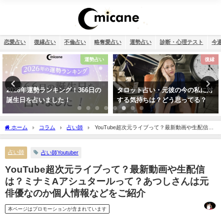
恋愛占い
復縁占い
不倫占い
略奪愛占い
運勢占い
診断・心理テスト
今
運勢占い
復縁
2026年運勢ランキング！366日の
タロット占い・元彼の今の私に対
誕生日を占いました！
する気持ちは？どう思ってる？
ホーム
コラム
占い師
YouTube超次元ライブって？最新動画や生配信
は？ミナミAアシュタールって？あつしさんは元俳優なのか個人情報などをご紹介
占い師
占い師Youtuber
YouTube超次元ライブって？最新動画や生配信
は？ミナミAアシュタールって？あつしさんは元
俳優なのか個人情報などをご紹介
本ページはプロモーションが含まれています