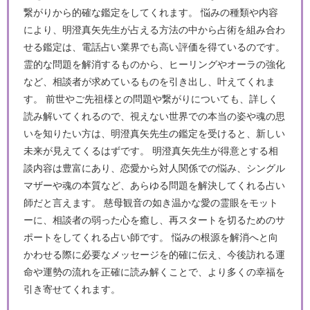
繋がりから的確な鑑定をしてくれます。 悩みの種類や内容
により、明澄真矢先生が占える方法の中から占術を組み合わ
せる鑑定は、電話占い業界でも高い評価を得ているのです。
霊的な問題を解消するものから、ヒーリングやオーラの強化
など、相談者が求めているものを引き出し、叶えてくれま
す。 前世やご先祖様との問題や繋がりについても、詳しく
読み解いてくれるので、視えない世界での本当の姿や魂の思
いを知りたい方は、明澄真矢先生の鑑定を受けると、新しい
未来が見えてくるはずです。 明澄真矢先生が得意とする相
談内容は豊富にあり、恋愛から対人関係での悩み、シングル
マザーや魂の本質など、あらゆる問題を解決してくれる占い
師だと言えます。 慈母観音の如き温かな愛の霊眼をモット
ーに、相談者の弱った心を癒し、再スタートを切るためのサ
ポートをしてくれる占い師です。 悩みの根源を解消へと向
かわせる際に必要なメッセージを的確に伝え、今後訪れる運
命や運勢の流れを正確に読み解くことで、より多くの幸福を
引き寄せてくれます。