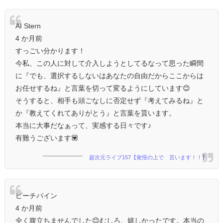
AI Stern
4 か月前
すっごい分かります！
今私、この人に対して介入しようとしてるなって思った瞬間
に『でも、選択するしないはあなたの自由だからここからは
お任せするね』と言葉を切って変るようにしています😊
そうすると、相手も頭ごなしに否定せず『考えてみるね』と
か『教えてくれてありがとう』と言葉を貰います。
本当に大事だなぁって、実感する日々です♪
有難うございます💟
超次元ライブ157【覚悟の上で 言います！！】
ピーチパイン
4 か月前
全く腹立ちませんでした😊むしろ、嬉しかったです。本当の