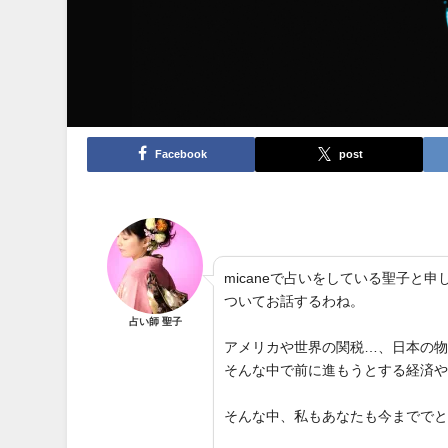
Facebook
post
micaneで占いをしている聖子
ついてお話するわね。
占い師 聖子
アメリカや世界の関税…、日本の
そんな中で前に進もうとする経済
そんな中、私もあなたも今までで