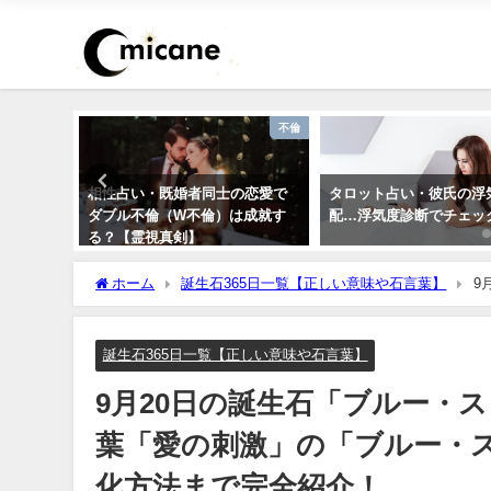
干支占い
不倫
8年）【十
相性占い・既婚者同士の恋愛で
タロット占い・彼氏の浮
）の運
ダブル不倫（W不倫）は成就す
配…浮気度診断でチェッ
紹介】
る？【霊視真剣】
ホーム
誕生石365日一覧【正しい意味や石言葉】
9
激」の「ブルー・スピネル」のスピリチュアルな効果や浄化
誕生石365日一覧【正しい意味や石言葉】
9月20日の誕生石「ブルー・
葉「愛の刺激」の「ブルー・
化方法まで完全紹介！