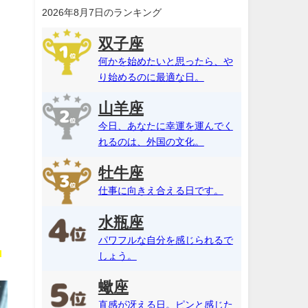
2026年8月7日のランキング
双子座
何かを始めたいと思ったら、や
り始めるのに最適な日。
山羊座
今日、あなたに幸運を運んでく
れるのは、外国の文化。
牡牛座
仕事に向きえ合える日です。
水瓶座
パワフルな自分を感じられるで
く
しょう。
蠍座
直感が冴える日。ピンと感じた