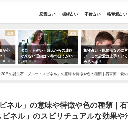
恋愛占い
復縁占い
不倫占い
略奪愛占い
恋愛
恋愛
気が心
タロット占い・彼氏からの連絡
相性占い・既婚者なのに
ク！
が来ない理由は？待つほうがい
い…この恋愛は上手くい
い？
めるべき？
月20日の誕生石「ブルー・スピネル」の意味や特徴や色の種類｜石言葉「愛の
方法まで完全紹介！
スピネル」の意味や特徴や色の種類｜石
スピネル」のスピリチュアルな効果や