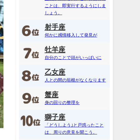
ことは、即実行するようにしま
しょう。
射手座
何かに感情移入して発見が
牡羊座
自分のことで頭がいっぱいに
乙女座
人との間の垣根がなくなります
蟹座
身の回りの整理を
獅子座
「どうしよう｣と戸惑ったこと
は、周りの意見を聞こう。