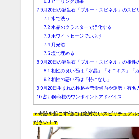
6.3
ヒーリング効果
7
9月20日の誕生石「ブルー・スピネル」のスピ
7.1
水で洗う
7.2
水晶のクラスターで浄化する
7.3
ホワイトセージでいぶす
7.4
月光浴
7.5
塩で埋める
8
9月20日の誕生石「ブルー・スピネル」の相性
8.1
相性の良い石は「水晶」「オニキス」「
8.2
相性の悪い石は「特になし」
9
9月20日生まれの性格や恋愛傾向や運勢・有名
10
占い師秋桜のワンポイントアドバイス
▼奇跡を起こす他には絶対ないスピリチュアルグ
ださい！▼