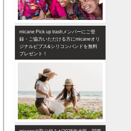
micane Pick up trashメンバーにご登
録・ご協力いただける方にmicaneオリ
ジナルビブス&シリコンバンドを無料
プレゼント！
micaneの取り組みが2025年大阪・関西