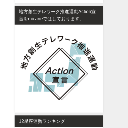
地方創生テレワーク推進運動Action宣
言をmicaneではしております。
12星座運勢ランキング