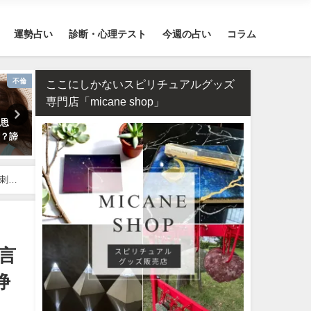
運勢占い
診断・心理テスト
今週の占い
コラム
不倫
四柱推命・日柱(干支）
ここにしかないスピリチュアルグッズ
専門店「micane shop」
片思
四柱推命で占う2026年のあなた
2026年運勢ランキング！36
く？諦
の運勢【生年月日で無料鑑定】
誕生日を占いました！
刺
言
浄