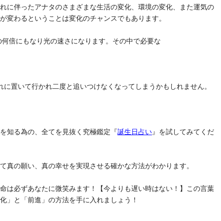
それに伴ったアナタのさまざまな生活の変化、環境の変化、また運気の
気が変わるということは変化のチャンスでもあります。
去の何倍にもなり光の速さになります。その中で必要な
れに置いて行かれ二度と追いつけなくなってしまうかもしれません。
」を知る為の、全てを見抜く究極鑑定『
誕生日占い
』を試してみてくだ
けて真の願い、真の幸せを実現させる確かな方法がわかります。
運命は必ずあなたに微笑みます！【今よりも遅い時はない！】この言葉
変化」と「前進」の方法を手に入れましょう！