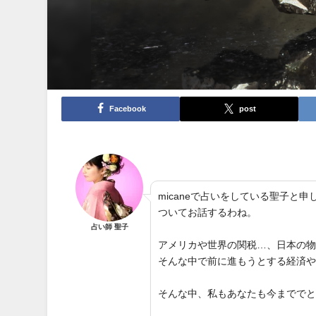
Facebook
post
micaneで占いをしている聖子
ついてお話するわね。
占い師 聖子
アメリカや世界の関税…、日本の
そんな中で前に進もうとする経済
そんな中、私もあなたも今までで