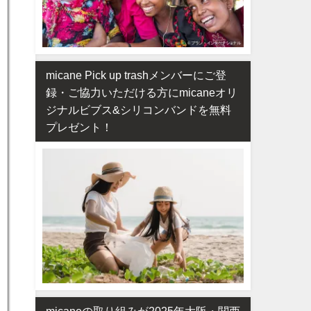
micane Pick up trashメンバーにご登
録・ご協力いただける方にmicaneオリ
ジナルビブス&シリコンバンドを無料
プレゼント！
micaneの取り組みが2025年大阪・関西