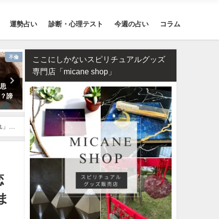
運勢占い
診断・心理テスト
今週の占い
コラム
不倫
恋愛
四柱推命・日柱
ここにしかないスピリチュアルグッズ
専門店「micane shop」
片思
タロット占い・彼氏からの連絡
四柱推命で占う2026年のあ
く？諦
が来ない理由は？待つほうがい
の運勢【生年月日で無料鑑
い？
れ」の
恋
ま