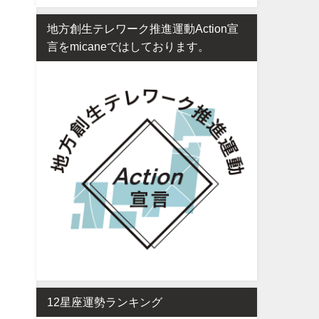
地方創生テレワーク推進運動Action宣
言をmicaneではしております。
12星座運勢ランキング