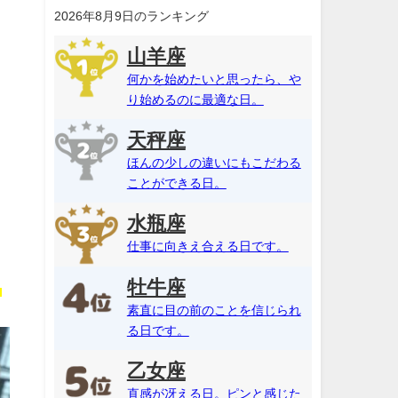
2026年8月9日のランキング
山羊座
何かを始めたいと思ったら、や
り始めるのに最適な日。
天秤座
ほんの少しの違いにもこだわる
ことができる日。
水瓶座
仕事に向きえ合える日です。
牡牛座
く
素直に目の前のことを信じられ
る日です。
乙女座
直感が冴える日。ピンと感じた