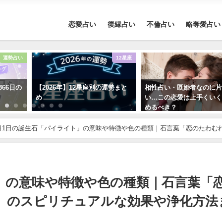
恋愛占い
復縁占い
不倫占い
略奪愛占い
運勢占い
12星座
366日の
【2026年】12星座別の運勢まと
相性占い・既婚者なのに
め
い…この恋愛は上手くい
めるべき？
月1日の誕生石「パイライト」の意味や特徴や色の種類｜石言葉「恋のたわむ
紹介！
」の意味や特徴や色の種類｜石言葉「
」のスピリチュアルな効果や浄化方法