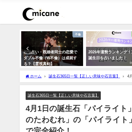
ピリチュアル
不倫
ーストー
相性占い・既婚者同士の恋愛で
2026年運勢ランキング！
愛・仕事
ダブル不倫（W不倫）は成就す
誕生日を占いました！
る？【霊視真剣】
ホーム
誕生石365日一覧【正しい意味や石言葉】
4
「パイライト」のスピリチュアルな効果や浄化方法まで完全
誕生石365日一覧【正しい意味や石言葉】
4月1日の誕生石「パイライト
のたわむれ」の「パイライト
で完全紹介！