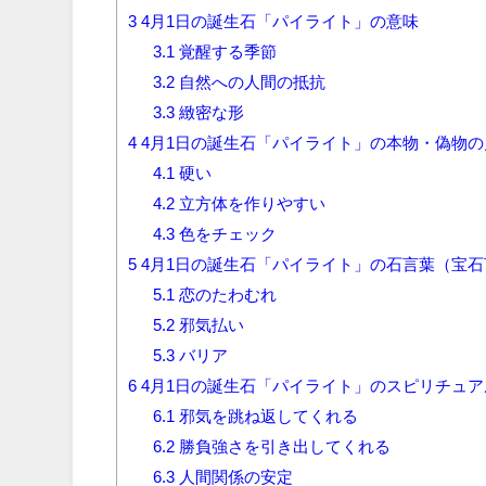
3
4月1日の誕生石「パイライト」の意味
3.1
覚醒する季節
3.2
自然への人間の抵抗
3.3
緻密な形
4
4月1日の誕生石「パイライト」の本物・偽物の
4.1
硬い
4.2
立方体を作りやすい
4.3
色をチェック
5
4月1日の誕生石「パイライト」の石言葉（宝
5.1
恋のたわむれ
5.2
邪気払い
5.3
バリア
6
4月1日の誕生石「パイライト」のスピリチュ
6.1
邪気を跳ね返してくれる
6.2
勝負強さを引き出してくれる
6.3
人間関係の安定