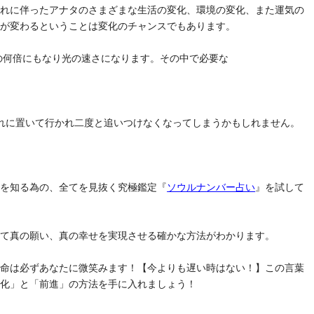
それに伴ったアナタのさまざまな生活の変化、環境の変化、また運気の
気が変わるということは変化のチャンスでもあります。
去の何倍にもなり光の速さになります。その中で必要な
れに置いて行かれ二度と追いつけなくなってしまうかもしれません。
」を知る為の、全てを見抜く究極鑑定『
ソウルナンバー占い
』を試して
けて真の願い、真の幸せを実現させる確かな方法がわかります。
運命は必ずあなたに微笑みます！【今よりも遅い時はない！】この言葉
変化」と「前進」の方法を手に入れましょう！