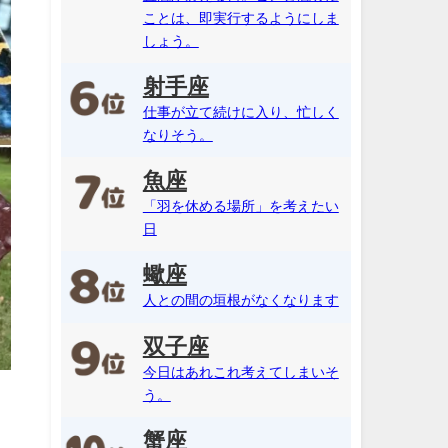
ことは、即実行するようにしま
しょう。
射手座
仕事が立て続けに入り、忙しく
なりそう。
魚座
「羽を休める場所」を考えたい
日
蠍座
人との間の垣根がなくなります
双子座
今日はあれこれ考えてしまいそ
う。
蟹座