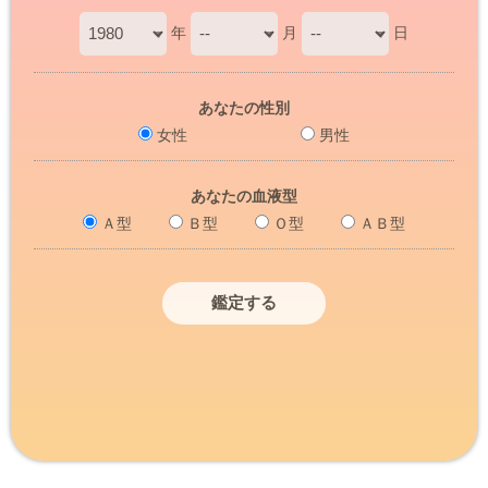
年
月
日
あなたの性別
女性
男性
あなたの血液型
Ａ型
Ｂ型
Ｏ型
ＡＢ型