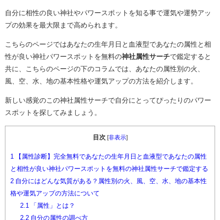
自分に相性の良い神社やパワースポットを知る事で運気や運勢アッ
プの効果を最大限まで高められます。
こちらのページではあなたの生年月日と血液型であなたの属性と相
性が良い神社パワースポットを無料の
神社属性サーチ
で鑑定すると
共に、こちらのページの下のコラムでは、あなたの属性別の火、
風、空、水、地の基本性格や運気アップの方法を紹介します。
新しい感覚のこの神社属性サーチで自分にとってぴったりのパワー
スポットを探してみましょう。
目次
[
非表示
]
1
【属性診断】完全無料であなたの生年月日と血液型であなたの属性
と相性が良い神社パワースポットを無料の神社属性サーチで鑑定する
2
自分にはどんな気質がある？属性別の火、風、空、水、地の基本性
格や運気アップの方法について
2.1
「属性」とは？
2.2
自分の属性の調べ方