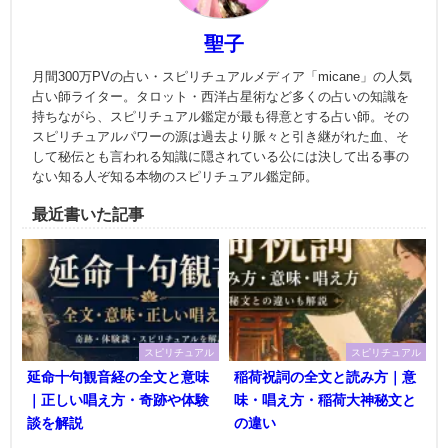
聖子
月間300万PVの占い・スピリチュアルメディア「micane」の人気
占い師ライター。タロット・西洋占星術など多くの占いの知識を
持ちながら、スピリチュアル鑑定が最も得意とする占い師。その
スピリチュアルパワーの源は過去より脈々と引き継がれた血、そ
して秘伝とも言われる知識に隠されている公には決して出る事の
ない知る人ぞ知る本物のスピリチュアル鑑定師。
最近書いた記事
スピリチュアル
スピリチュアル
延命十句観音経の全文と意味
稲荷祝詞の全文と読み方｜意
｜正しい唱え方・奇跡や体験
味・唱え方・稲荷大神秘文と
談を解説
の違い