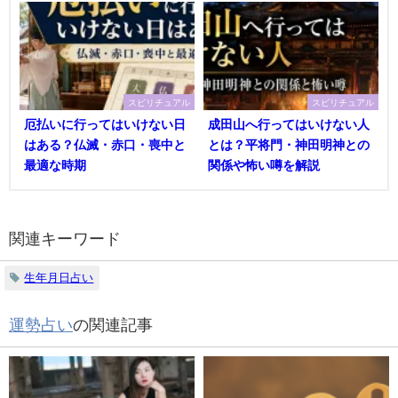
スピリチュアル
スピリチュアル
厄払いに行ってはいけない日
成田山へ行ってはいけない人
はある？仏滅・赤口・喪中と
とは？平将門・神田明神との
最適な時期
関係や怖い噂を解説
関連キーワード
生年月日占い
運勢占い
の関連記事