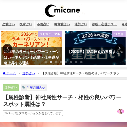
恋愛占い
復縁占い
不倫占い
略奪愛占い
運勢占い
診断・心理テスト
今
ピリチュアル
12星座
ーストーン
【2026年】12星座別の運勢まとめ
相性占い・既婚者なの
・仕事運が
この恋愛は上手くいく
き？
ホーム
運勢占い
【属性診断】神社属性サーチ・相性の良いパワースポット
属性は？
運勢占い
生年月日占い
【属性診断】神社属性サーチ・相性の良いパワー
スポット属性は？
本ページはプロモーションが含まれています