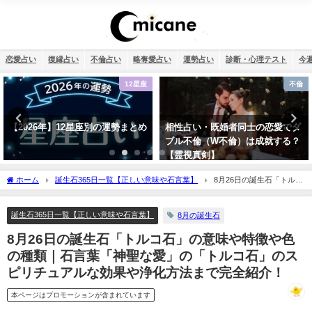
恋愛占い
復縁占い
不倫占い
略奪愛占い
運勢占い
診断・心理テスト
今
不倫
恋愛
相性占い・既婚者同士の恋愛でダ
誕生日占い・運命の人を顔画像付
ブル不倫（W不倫）は成就する？
きで完全無料で鑑定します！
【霊視真剣】
ホーム
誕生石365日一覧【正しい意味や石言葉】
8月26日の誕生石「トルコ
石」の意味や特徴や色の種類｜石言葉「神聖な愛」の「トルコ石」のスピリチュアル
な効果や浄化方法まで完全紹介！
誕生石365日一覧【正しい意味や石言葉】
8月の誕生石
8月26日の誕生石「トルコ石」の意味や特徴や色
の種類｜石言葉「神聖な愛」の「トルコ石」のス
ピリチュアルな効果や浄化方法まで完全紹介！
本ページはプロモーションが含まれています