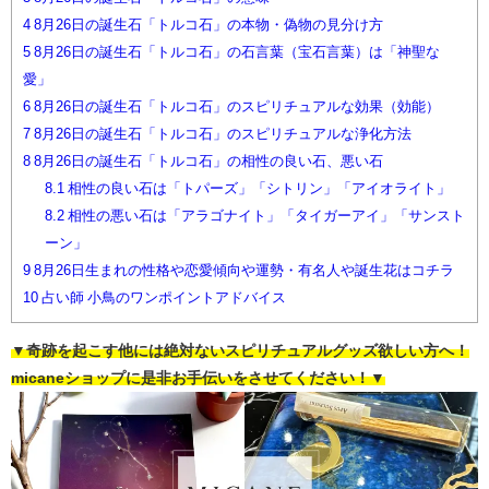
4
8月26日の誕生石「トルコ石」の本物・偽物の見分け方
5
8月26日の誕生石「トルコ石」の石言葉（宝石言葉）は「神聖な
愛」
6
8月26日の誕生石「トルコ石」のスピリチュアルな効果（効能）
7
8月26日の誕生石「トルコ石」のスピリチュアルな浄化方法
8
8月26日の誕生石「トルコ石」の相性の良い石、悪い石
8.1
相性の良い石は「トパーズ」「シトリン」「アイオライト」
8.2
相性の悪い石は「アラゴナイト」「タイガーアイ」「サンスト
ーン」
9
8月26日生まれの性格や恋愛傾向や運勢・有名人や誕生花はコチラ
10
占い師 小鳥のワンポイントアドバイス
▼奇跡を起こす他には絶対ないスピリチュアルグッズ欲しい方へ！
micaneショップに是非お手伝いをさせてください！▼