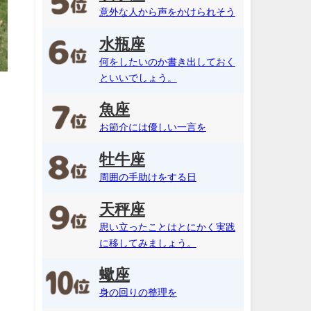
意外な人から声をかけられそう
水瓶座
何をしたいのか書き出しておく
といいでしょう。
魚座
お節介には優しい一言を
牡牛座
周囲の手助けをする日
天秤座
思い立ったことはとにかく実践
に移してみましょう。
蠍座
身の回りの整理を