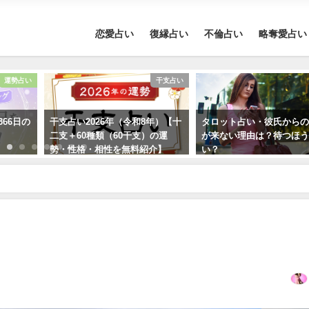
恋愛占い
復縁占い
不倫占い
略奪愛占い
運勢占い
干支占い
366日の
干支占い2026年（令和8年）【十
タロット占い・彼氏から
二支＋60種類（60干支）の運
が来ない理由は？待つほ
勢・性格・相性を無料紹介】
い？
】