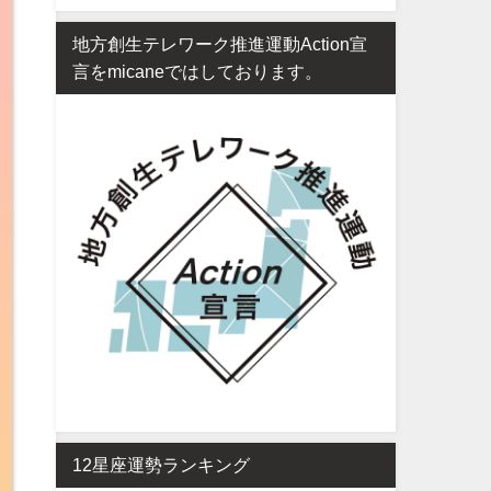
地方創生テレワーク推進運動Action宣
言をmicaneではしております。
12星座運勢ランキング