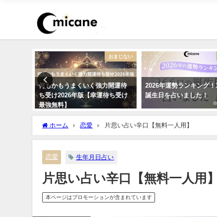
不倫
おまじない
に片思
何もかもうまくいく強力開運待
2026年運勢ランキング！
いく？諦
ち受け2026年版【幸運待ち受け
誕生日を占いました！
最強無料】
ホーム
恋愛
片思い占い辛口【無料一人用】
恋愛
生年月日占い
片思い占い辛口【無料一人用
本ページはプロモーションが含まれています