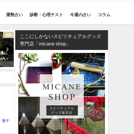
運勢占い
診断・心理テスト
今週の占い
コラム
恋愛
不倫
ここにしかないスピリチュアルグッズ
専門店「micane shop」
の連絡
相性占い・既婚者同士の恋愛で
誕生日占い・運命の人を顔
うがい
ダブル不倫（W不倫）は成就す
付きで完全無料で鑑定しま
る？【霊視真剣】
聖子