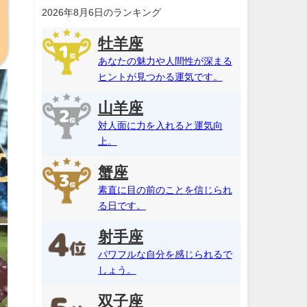
2026年8月6日のランキング
牡羊座
あなたの魅力や人間性が深まる
ヒントが見つかる運気です。
山羊座
対人面に力を入れると運気向
上。
蟹座
素直に目の前のことを信じられ
る日です。
射手座
パワフルな自分を感じられるで
しょう。
双子座