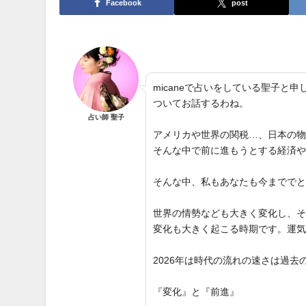
Facebook
post
micaneで占いをしている聖子
ついてお話するわね。
占い師 聖子
アメリカや世界の関税…、日本の
そんな中で前に進もうとする経済
そんな中、私もあなたも今までで
世界の情勢なども大きく変化し、
変化も大きく起こる時期です。運
2026年は時代の流れの速さは過
『変化』と『前進』