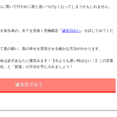
れに置いて行かれ二度と追いつけなくなってしまうかもしれません。
」を知る為の、全てを見抜く究極鑑定『
誕生日占い
』を試してみてくだ
けて真の願い、真の幸せを実現させる確かな方法がわかります。
運命は必ずあなたに微笑みます！【今よりも遅い時はない！】この言葉
変化」と「前進」の方法を手に入れましょう！
誕生日で占う