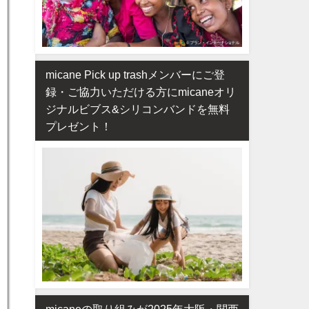
micane Pick up trashメンバーにご登
録・ご協力いただける方にmicaneオリ
ジナルビブス&シリコンバンドを無料
プレゼント！
micaneの取り組みが2025年大阪・関西