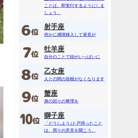
ことは、即実行するようにしま
しょう。
射手座
何かに感情移入して発見が
牡羊座
自分のことで頭がいっぱいに
乙女座
人との間の垣根がなくなります
蟹座
身の回りの整理を
獅子座
「どうしよう｣と戸惑ったこと
は、周りの意見を聞こう。