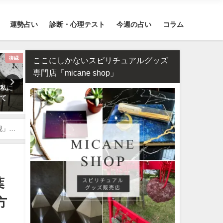
運勢占い
診断・心理テスト
今週の占い
コラム
12星座
四柱推命・日柱(干支）
スピリ
ここにしかないスピリチュアルグッズ
専門店「micane shop」
勢まと
四柱推命で占う2026年のあなた
2026年のラッキーパワース
の運勢【生年月日で無料鑑定】
ンはカーネリアン！恋愛・
運が急上昇する理由
現」の
葉
方