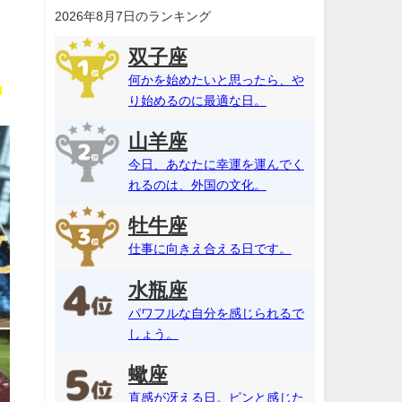
2026年8月7日のランキング
双子座
何かを始めたいと思ったら、や
く
り始めるのに最適な日。
山羊座
今日、あなたに幸運を運んでく
れるのは、外国の文化。
牡牛座
仕事に向きえ合える日です。
水瓶座
パワフルな自分を感じられるで
しょう。
蠍座
直感が冴える日。ピンと感じた