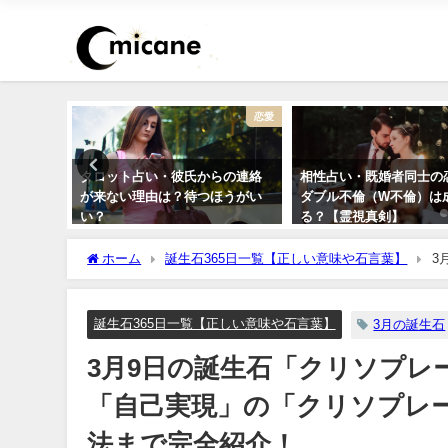
恋愛
不倫
らの連絡
相性占い・既婚者同士の恋愛で
干支占い2026年（令和8
ほうがい
ダブル不倫（W不倫）は成就す
二支＋60種類（60干支
る？【霊視真剣】
勢・性格・相性を無料紹
ホーム
誕生石365日一覧【正しい意味や石言葉】
3
「クリソプレーズ」のスピリチュアルな効果や浄化方法まで
誕生石365日一覧【正しい意味や石言葉】
3月の誕生石
3月9日の誕生石「クリソプレ
「自己実現」の「クリソプレ
法まで完全紹介！