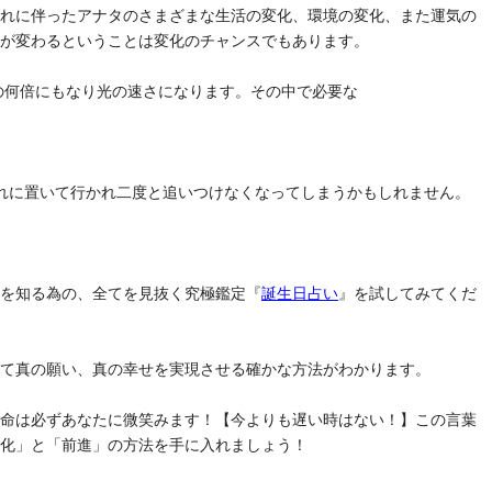
それに伴ったアナタのさまざまな生活の変化、環境の変化、また運気の
気が変わるということは変化のチャンスでもあります。
去の何倍にもなり光の速さになります。その中で必要な
れに置いて行かれ二度と追いつけなくなってしまうかもしれません。
」を知る為の、全てを見抜く究極鑑定『
誕生日占い
』を試してみてくだ
けて真の願い、真の幸せを実現させる確かな方法がわかります。
運命は必ずあなたに微笑みます！【今よりも遅い時はない！】この言葉
変化」と「前進」の方法を手に入れましょう！