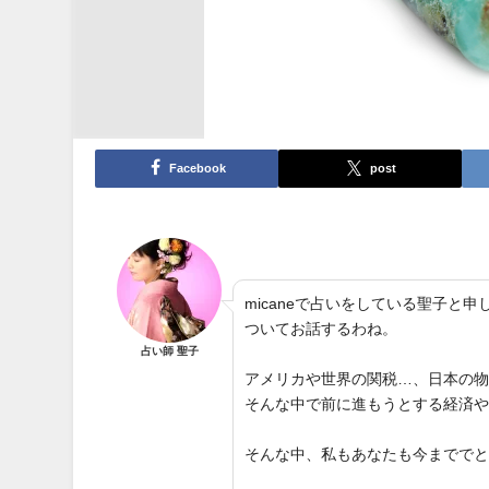
Facebook
post
micaneで占いをしている聖子
ついてお話するわね。
占い師 聖子
アメリカや世界の関税…、日本の
そんな中で前に進もうとする経済
そんな中、私もあなたも今までで