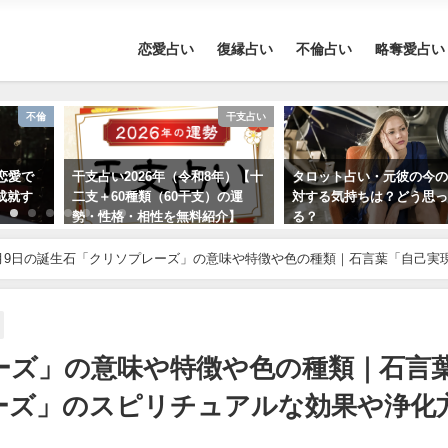
恋愛占い
復縁占い
不倫占い
略奪愛占い
干支占い
復縁
年）【十
タロット占い・元彼の今の私に
【2026年】12星座別の運
）の運
対する気持ちは？どう思って
め
介】
る？
月9日の誕生石「クリソプレーズ」の意味や特徴や色の種類｜石言葉「自己実
完全紹介！
ーズ」の意味や特徴や色の種類｜石言
ーズ」のスピリチュアルな効果や浄化