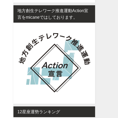
地方創生テレワーク推進運動Action宣
言をmicaneではしております。
12星座運勢ランキング