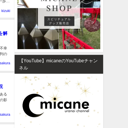
一歩を
kizuki
を解
不幸
列の
【YouTube】micaneのYouTubeチャン
sakura
ネル
説
ある
の影
sakura