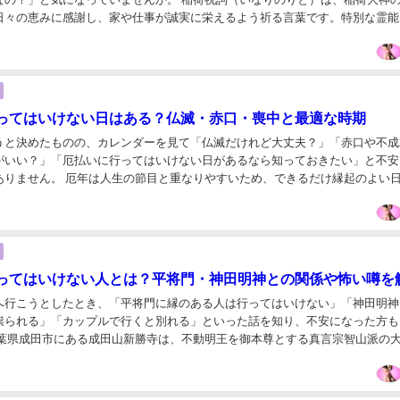
日々の恵みに感謝し、家や仕事が誠実に栄えるよう祈る言葉です。特別な霊能
ではなく、神様へ敬意と感謝を申し上げ、自分も励...
ってはいけない日はある？仏滅・赤口・喪中と最適な時期
うと決めたものの、カレンダーを見て「仏滅だけれど大丈夫？」「赤口や不成
がいい？」「厄払いに行ってはいけない日があるなら知っておきたい」と不安
ありません。 厄年は人生の節目と重なりやすいため、できるだけ縁起のよい
は自然なことです。しかし、六曜や暦注の意味と、...
ってはいけない人とは？平将門・神田明神との関係や怖い噂を
へ行こうとしたとき、「平将門に縁のある人は行ってはいけない」「神田明神
祟られる」「カップルで行くと別れる」といった話を知り、不安になった方も
千葉県成田市にある成田山新勝寺は、不動明王を御本尊とする真言宗智山派の
姿のお不動さま、平将門の乱に関わる開山縁起、御...