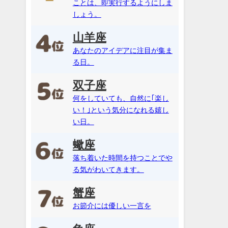
ことは、即実行するようにしま
しょう。
山羊座
あなたのアイデアに注目が集ま
る日。
双子座
何をしていても、自然に｢楽し
い！｣という気分になれる嬉し
い日。
蠍座
落ち着いた時間を持つことでや
る気がわいてきます。
蟹座
お節介には優しい一言を