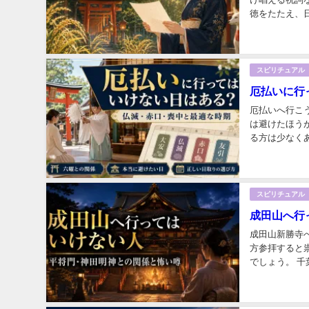
徳をたたえ、
得るための呪文
スピリチュアル
厄払いに行
厄払いへ行こ
は避けたほう
る方は少なく
びたいと思うの
スピリチュアル
成田山へ行
成田山新勝寺
方参拝すると
でしょう。 
です。厳しいお