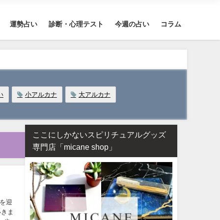
運勢占い
診断・心理テスト
今週の占い
コラム
い
小アルカナ
大アルカナ
ここにしかないスピリチュアルグッズ
専門店「micane shop」
クを迎
いきま