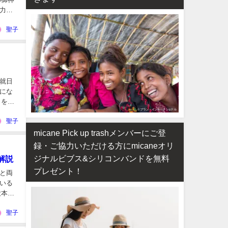
力を
聖子
就日
にな
日を選
聖子
micane Pick up trashメンバーにご登
録・ご協力いただける方にmicaneオリ
ジナルビブス&シリコンバンドを無料
解説
プレゼント！
と両
いる
大本山
聖子