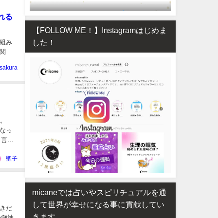
れる
【FOLLOW ME！】Instagramはじめま
した！
組み
関
sakura
す。
なっ
う言葉
聖子
micaneでは占いやスピリチュアルを通
して世界が幸せになる事に貢献してい
きだ
きます
の御神