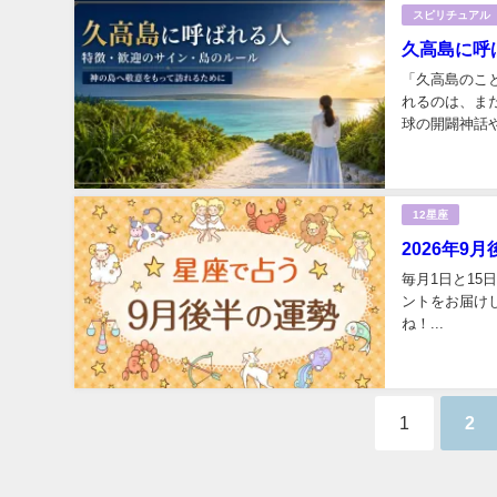
スピリチュアル
久高島に呼
「久高島のこ
れるのは、ま
球の開闢神話
いる島です。「
12星座
2026年9
毎月1日と15
ントをお届けし
ね！...
1
2