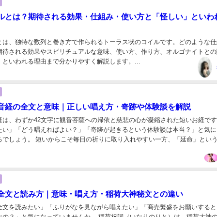
ルとは？期待される効果・仕組み・使い方と「怪しい」といわ
とは、独特な数列と巻き方で作られるトーラス状のコイルです。どのような仕
期待される効果やスピリチュアルな意味、使い方、作り方、オルゴナイトとの
といわれる理由まで分かりやすく解説します。...
音経の全文と意味｜正しい唱え方・奇跡や体験談を解説
経は、わずか42文字に観音菩薩への帰依と慈悲の心が凝縮された短いお経で
たい」「どう唱えればよい？」「奇跡が起きるという体験談は本当？」と気に
るでしょう。 短いからこそ毎日の祈りに取り入れやすい一方、「延命」とい
に対する確実な効果だと受け取るのは適切ではあり...
全文と読み方｜意味・唱え方・稲荷大神秘文との違い
全文を読みたい」「ふりがなを見ながら唱えたい」「商売繁盛をお願いすると
なの？」と気になっていませんか。 稲荷祝詞（いなりのりと）は、稲荷大神