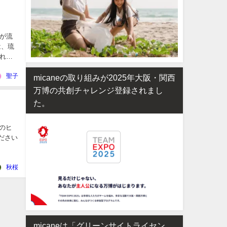
が流
は、琉
れて
聖子
micaneの取り組みが2025年大阪・関西
万博の共創チャレンジ登録されまし
た。
為のヒ
ださい
秋桜
micaneは「グリーンサイトライセン