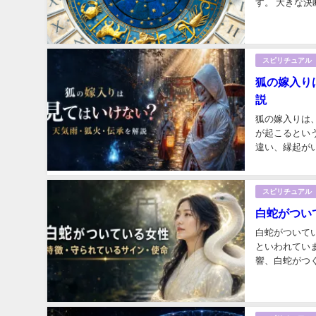
す。 大きな
踏み出すにはぴ
スピリチュアル
狐の嫁入り
説
狐の嫁入りは
が起こるとい
違い、縁起がい
スピリチュアル
白蛇がつい
白蛇がついて
といわれてい
響、白蛇がつく