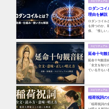
スピリチュアル
ロダンコイ
理由を解説
ロダンコイル
を持つのか、
係、「怪しい」
スピリチュアル
延命十句観
延命十句観音
「全文を知り
ている方もい
を、寿命や病気
スピリチュアル
稲荷祝詞の
「稲荷祝詞の
け唱える祝詞