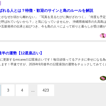
ばれる人とは？特徴・歓迎のサインと島のルールを解説
とがなぜか頭から離れない」「写真を見るたびに胸がざわつく」「何度も予定
だ呼ばれていないから？」と気になっていませんか。 沖縄県南城市の久高島
や五穀発祥の伝承と結びつき、今も島の人々によって祈りと暮らしが受け継が
神の島」として知られる一方、観光地として整備さ...
月後半の運勢【12星座占い】
日に更新するmicaneの12星座占いです！毎日頑張ってるアナタに幸せになる
ます！早速ですが、2026年9月後半の12星座別の運勢をチェックしてみてく
3
4
…
423