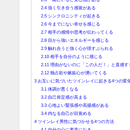
2.4
強く引き合う感覚がある
2.5
シンクロニシティが起きる
2.6
今までにない幸せを感じる
2.7
相手の感情や思考が伝わってくる
2.8
目から強いエネルギーを感じる
2.9
触れ合うと強く心が揺すぶられる
2.10
相手を自分のように感じる
2.11
理由がないのに「この人だ！」と直感す
2.12
独占欲や嫉妬心が湧いてくる
3
お互いに気づいたツインレイに起きる4つの変
3.1
体調が悪くなる
3.2
自己肯定感が高まる
3.3
心地よい緊張感や高揚感がある
3.4
内なる自己が目覚める
4
ツインレイ男性に気づかせる4つの方法
4.1
自分の心に素直になる