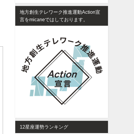
地方創生テレワーク推進運動Action宣
言をmicaneではしております。
12星座運勢ランキング