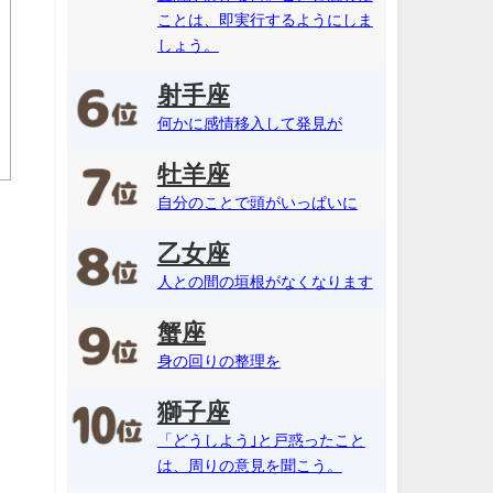
ことは、即実行するようにしま
しょう。
射手座
何かに感情移入して発見が
牡羊座
自分のことで頭がいっぱいに
乙女座
人との間の垣根がなくなります
蟹座
身の回りの整理を
獅子座
「どうしよう｣と戸惑ったこと
は、周りの意見を聞こう。