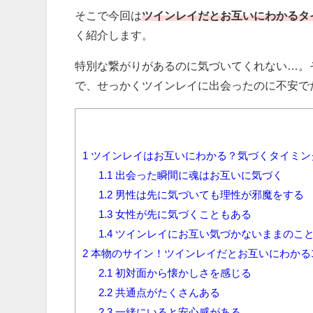
そこで今回は
ツインレイだとお互いにわかるタ
く紹介します。
特別な繋がりがあるのに気づいてくれない…。
で、せっかくツインレイに出会ったのに不安で
1
ツインレイはお互いにわかる？気づくタイミン
1.1
出会った瞬間に魂はお互いに気づく
1.2
男性は先に気づいても理性が邪魔をする
1.3
女性が先に気づくこともある
1.4
ツインレイにお互い気づかないままのこ
2
本物のサイン！ツインレイだとお互いにわかる1
2.1
初対面から懐かしさを感じる
2.2
共通点がたくさんある
2.3
一緒にいると安心感がある