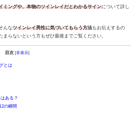
イミングや、本物のツインレイだとわかるサイン
について詳し
そんな
ツインレイ男性に気づいてもらう方法
もお伝えするの
たまらないという方もぜひ最後までご覧ください。
目次
[
非表示
]
グとは
とはある？
2の瞬間