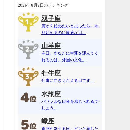
2026年8月7日のランキング
双子座
何かを始めたいと思ったら、や
り始めるのに最適な日。
山羊座
今日、あなたに幸運を運んでく
れるのは、外国の文化。
牡牛座
仕事に向きえ合える日です。
水瓶座
パワフルな自分を感じられるで
しょう。
蠍座
直感が冴える日。ピンと感じた