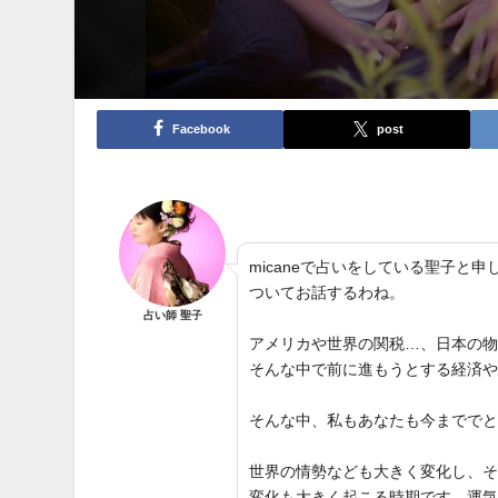
Facebook
post
micaneで占いをしている聖子
ついてお話するわね。
占い師 聖子
アメリカや世界の関税…、日本の
そんな中で前に進もうとする経済
そんな中、私もあなたも今までで
世界の情勢なども大きく変化し、
変化も大きく起こる時期です。運