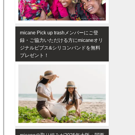
micane Pick up trashメンバーにご登
録・ご協力いただける方にmicaneオリ
ジナルビブス&シリコンバンドを無料
プレゼント！
micaneの取り組みが2025年大阪・関西