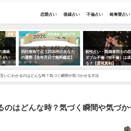
恋愛占い
復縁占い
不倫占い
略奪愛占い
恋愛
四柱推命・日柱(干支）
の連絡
四柱推命で占う2026年のあなた
相性占い・既婚者同士の
うがい
の運勢【生年月日で無料鑑定】
ダブル不倫（W不倫）は成
る？【霊視真剣】
互いにわかるのはどんな時？気づく瞬間や気づかせる方法
るのはどんな時？気づく瞬間や気づか