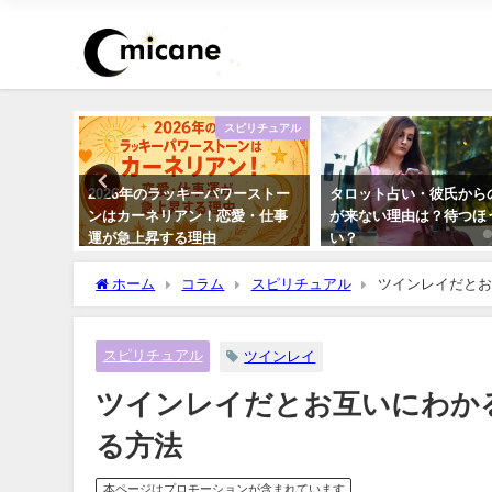
恋愛
スピリチュアル
いつでき
2026年のラッキーパワーストー
タロット占い・彼氏から
のか診断
ンはカーネリアン！恋愛・仕事
が来ない理由は？待つほ
運が急上昇する理由
い？
ホーム
コラム
スピリチュアル
ツインレイだとお
スピリチュアル
ツインレイ
ツインレイだとお互いにわか
る方法
本ページはプロモーションが含まれています