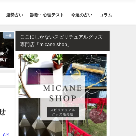
運勢占い
診断・心理テスト
今週の占い
コラム
不倫
干支占い
ここにしかないスピリチュアルグッズ
専門店「micane shop」
恋愛で
干支占い2026年（令和8年）【十
タロット占い・彼氏の浮気
就す
二支＋60種類（60干支）の運
配…浮気度診断でチェック
勢・性格・相性を無料紹介】
せ
yuki