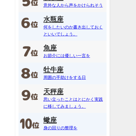
意外な人から声をかけられそう
水瓶座
何をしたいのか書き出しておく
といいでしょう。
魚座
お節介には優しい一言を
牡牛座
周囲の手助けをする日
天秤座
思い立ったことはとにかく実践
に移してみましょう。
蠍座
身の回りの整理を