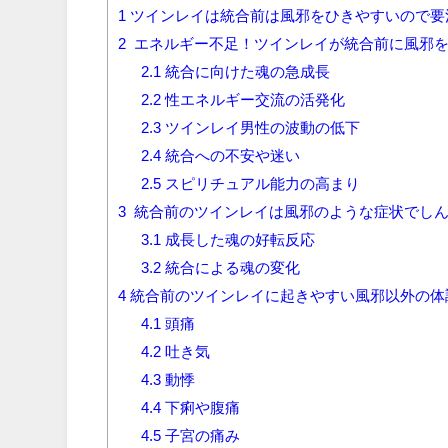
1
ツインレイは統合前は風邪をひきやすいので要
2
エネルギー不足！ツインレイが統合前に風邪を
2.1
統合に向けた魂の急成長
2.2
性エネルギー交流の活発化
2.3
ツインレイ男性の波動の低下
2.4
統合への不安や迷い
2.5
スピリチュアル能力の高まり
3
統合前のツインレイは風邪のような症状でしん
3.1
成長した魂の好転反応
3.2
統合による魂の変化
4
統合前のツインレイに起きやすい風邪以外の体
4.1
頭痛
4.2
吐き気
4.3
動悸
4.4
下痢や腹痛
4.5
子宮の痛み