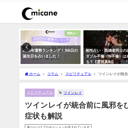
12星座
運勢占い
の運勢まと
2026年運勢ランキング！366日の
相性占い・既婚者同士の
誕生日を占いました！
ダブル不倫（W不倫）は
る？【霊視真剣】
ホーム
コラム
スピリチュアル
ツインレイが統合
スピリチュアル
ツインレイ
ツインレイが統合前に風邪を
症状も解説
本ページはプロモーションが含まれています