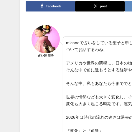
Facebook
post
micaneで占いをしている聖子
ついてお話するわね。
占い師 聖子
アメリカや世界の関税…、日本の
そんな中で前に進もうとする経済
そんな中、私もあなたも今までで
世界の情勢なども大きく変化し、
変化も大きく起こる時期です。運
2026年は時代の流れの速さは過
『変化』と『前進』