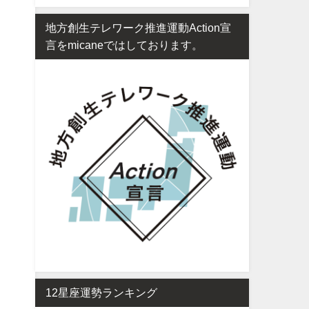
地方創生テレワーク推進運動Action宣
言をmicaneではしております。
12星座運勢ランキング