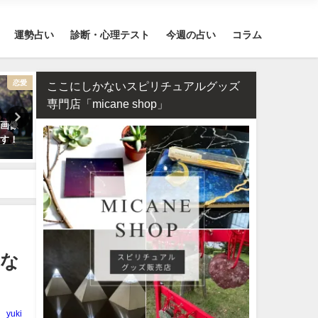
運勢占い
診断・心理テスト
今週の占い
コラム
恋愛
恋愛
ここにしかないスピリチュアルグッズ
専門店「micane shop」
顔画像
タロット占い・彼氏からの連絡
タロット占い・元彼の今の
ます！
が来ない理由は？待つほうがい
対する気持ちは？どう思っ
い？
る？
うな
yuki