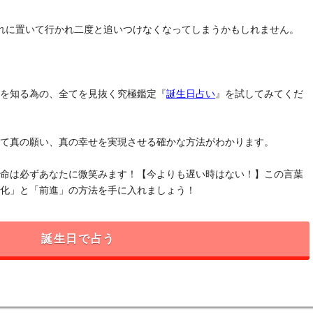
れに置いて行かれ二度と追いつけなくなってしまうかもしれません。
」を知る為の、全てを見抜く究極鑑定『
誕生日占い
』を試してみてくだ
けて真の願い、真の幸せを実現させる確かな方法がわかります。
運命は必ずあなたに微笑みます！【今よりも遅い時はない！】この言葉
変化」と「前進」の方法を手に入れましょう！
誕生日で占う