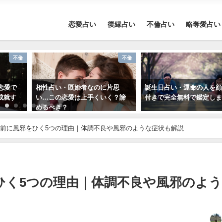
恋愛占い
復縁占い
不倫占い
略奪愛占い
不倫
不倫
恋愛で
相性占い・既婚者なのに片思
誕生日占い・運命の人を
成就す
い…この恋愛は上手くいく？諦
付きで完全無料で鑑定し
めるべき？
前に風邪をひく5つの理由｜体調不良や風邪のような症状も解説
ひく5つの理由｜体調不良や風邪のよ