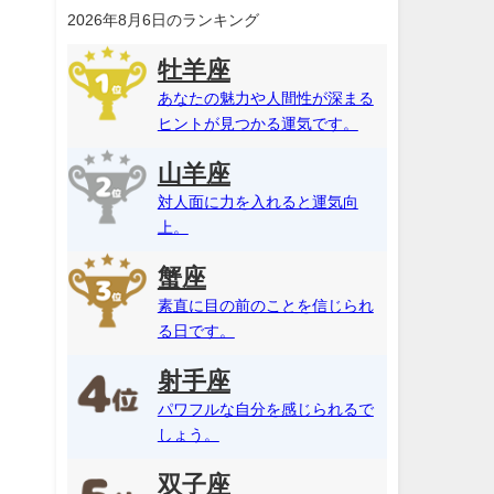
2026年8月6日のランキング
牡羊座
あなたの魅力や人間性が深まる
ヒントが見つかる運気です。
山羊座
対人面に力を入れると運気向
上。
蟹座
素直に目の前のことを信じられ
る日です。
射手座
パワフルな自分を感じられるで
しょう。
双子座