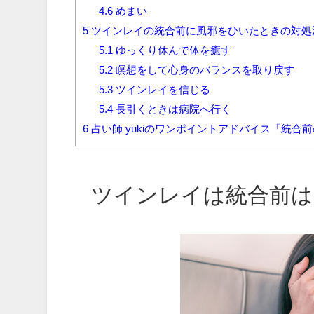
4.6
めまい
5
ツインレイの統合前に風邪をひいたときの対処
5.1
ゆっくり休んで体を癒す
5.2
瞑想をして心身のバランスを取り戻す
5.3
ツインレイを信じる
5.4
長引くときは病院へ行く
6
占い師 yukiのワンポイントアドバイス「統
ツインレイは統合前は