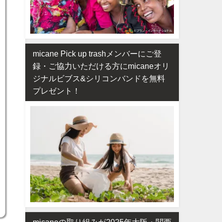
micane Pick up trashメンバーにご登
録・ご協力いただける方にmicaneオリ
ジナルビブス&シリコンバンドを無料
プレゼント！
micaneの取り組みが2025年大阪・関西