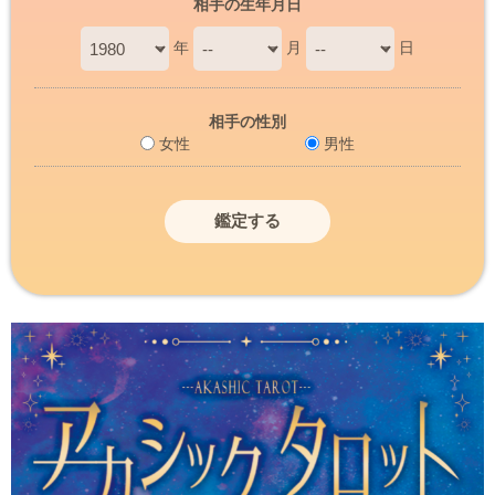
相手の生年月日
年
月
日
相手の性別
女性
男性