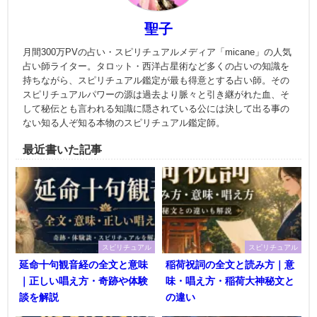
聖子
月間300万PVの占い・スピリチュアルメディア「micane」の人気
占い師ライター。タロット・西洋占星術など多くの占いの知識を
持ちながら、スピリチュアル鑑定が最も得意とする占い師。その
スピリチュアルパワーの源は過去より脈々と引き継がれた血、そ
して秘伝とも言われる知識に隠されている公には決して出る事の
ない知る人ぞ知る本物のスピリチュアル鑑定師。
最近書いた記事
スピリチュアル
スピリチュアル
延命十句観音経の全文と意味
稲荷祝詞の全文と読み方｜意
｜正しい唱え方・奇跡や体験
味・唱え方・稲荷大神秘文と
談を解説
の違い