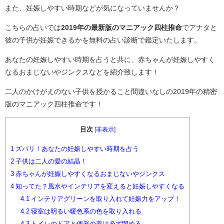
また、妊娠しやすい時期などが気になっていませんか？
こちらの占いでは
2019年の最新版のマニアック四柱推命
でアナタと
彼の子供が妊娠できるかを無料の占い診断で鑑定いたします。
あなたの妊娠しやすい時期を占うと共に、赤ちゃんが妊娠しやすく
なるおまじないやジンクスなどを紹介致します！
二人のかけがえのない子供を授かること間違いなしの2019年の精密
版のマニアック四柱推命です！
目次
[
非表示
]
1
ズバリ！あなたの妊娠しやすい時期を占う
2
子供は二人の愛の結晶！
3
赤ちゃんが妊娠しやすくなるおまじないやジンクス
4
知ってた？風水やインテリアを変えると妊娠しやすくなる
4.1
インテリアグリーンを取り入れて妊娠力をアップ！
4.2
寝室は明るい暖色系の色を取り入れる
4.3
トイレのドアと便器の蓋は必ず閉める