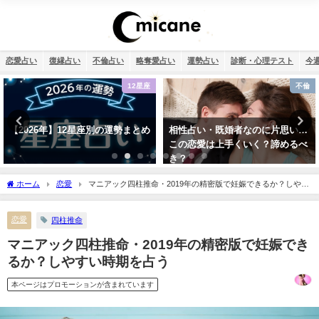
恋愛占い
復縁占い
不倫占い
略奪愛占い
運勢占い
診断・心理テスト
今
12星座
不倫
【2026年】12星座別の運勢まとめ
相性占い・既婚者なのに片思い…
この恋愛は上手くいく？諦めるべ
き？
ホーム
恋愛
マニアック四柱推命・2019年の精密版で妊娠できるか？しやす
い時期を占う
恋愛
四柱推命
マニアック四柱推命・2019年の精密版で妊娠でき
るか？しやすい時期を占う
本ページはプロモーションが含まれています